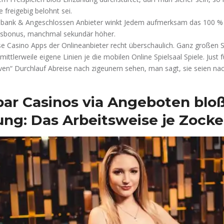
freigebig belohnt sei.
elbank & Angeschlossen Anbieter winkt Jedem aufmerksam das 100 %
sbonus, manchmal sekundär höher.
e Casino Apps der Onlineanbieter recht überschaulich. Ganz großen
ttlerweile eigene Linien je die mobilen Online Spielsaal Spiele. Just 
ven“ Durchlauf Abreise nach zigeunern sehen, man sagt, sie seien na
bar Casinos via Angeboten blo
ung: Das Arbeitsweise je Zocke