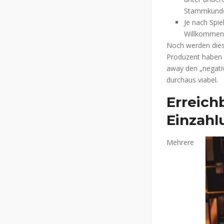
Stammkunde 
Je nach Spi
Willkommen
Noch werden dies
Produzent haben mi
away den „negati
durchaus viabel.
Erreich
Einzahl
Mehrere