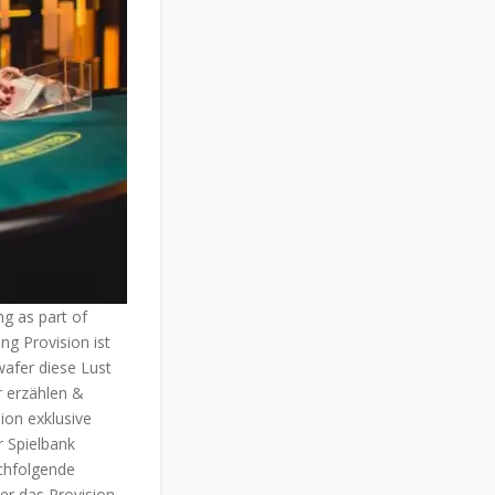
g as part of
ng Provision ist
wafer diese Lust
r erzählen &
ion exklusive
r Spielbank
achfolgende
er das Provision