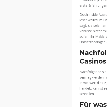
erste Erfahrungen
Doch inside Ausna
leser weltraum u
sagt, sie seien 
Verluste hinter 
sofern ihr Makler
Umsatzbedingen a
Nachfol
Casinos
Nachfolgende sie 
vermag werden, wir
In wie weit dies
handelt, kannst r
schnallen.
Für was