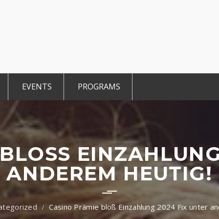
EVENTS
PROGRAMS
r Members
CCE Intro
TiE Student
ted Members
TiE Women
TiE University
BLOSS EINZAHLUNG 2
NDEREM HEUTIG!
ategorized
Casino Prämie bloß Einzahlung 2024 Fix unter a