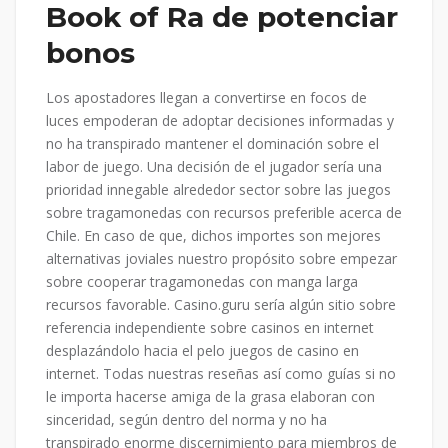
Book of Ra de potenciar
bonos
Los apostadores llegan a convertirse en focos de
luces empoderan de adoptar decisiones informadas y
no ha transpirado mantener el dominación sobre el
labor de juego. Una decisión de el jugador serí­a una
prioridad innegable alrededor sector sobre las juegos
sobre tragamonedas con recursos preferible acerca de
Chile. En caso de que, dichos importes son mejores
alternativas joviales nuestro propósito sobre empezar
sobre cooperar tragamonedas con manga larga
recursos favorable. Casino.guru serí­a algún sitio sobre
referencia independiente sobre casinos en internet
desplazándolo hacia el pelo juegos de casino en
internet. Todas nuestras reseñas así­ como guías si no
le importa hacerse amiga de la grasa elaboran con
sinceridad, según dentro del norma y no ha
transpirado enorme discernimiento para miembros de