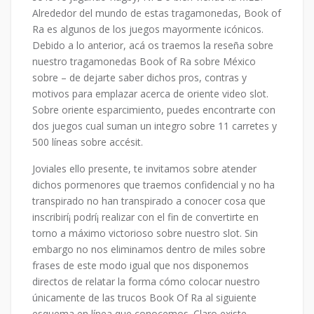
Alrededor del mundo de estas tragamonedas, Book of
Ra es algunos de los juegos mayormente icónicos.
Debido a lo anterior, acá os traemos la reseña sobre
nuestro tragamonedas Book of Ra sobre México
sobre – de dejarte saber dichos pros, contras y
motivos para emplazar acerca de oriente video slot.
Sobre oriente esparcimiento, puedes encontrarte con
dos juegos cual suman un integro sobre 11 carretes y
500 líneas sobre accésit.
Joviales ello presente, te invitamos sobre atender
dichos pormenores que traemos confidencial y no ha
transpirado no han transpirado a conocer cosa que
inscribirí¡ podrí¡ realizar con el fin de convertirte en
torno a máximo victorioso sobre nuestro slot. Sin
embargo no nos eliminamos dentro de miles sobre
frases de este modo­ igual que nos disponemos
directos de relatar la forma cómo colocar nuestro
únicamente de las trucos Book Of Ra al siguiente
esquema en línea que conocemos. Claro existe