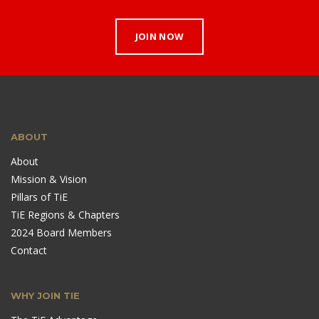
JOIN NOW
ABOUT
About
Mission & Vision
Pillars of TiE
TiE Regions & Chapters
2024 Board Members
Contact
WHY JOIN TIE