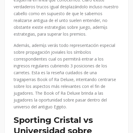
verdaderos trucos igual desplazándolo incluso nuestro
cabello como en supuesto de que le sabemos
realizarse antigua de el unto suelen entender, no
obstante existe estrategías sobre juego, ademí¡s
estrategias, para superar los premios.
Además, ademí¡s verás todo representación especial
sobre propagación joviales los símbolos
correspondientes cual os permitirá entrar a los
ingresos regulares cubriendo 3 posiciones de los
carretes. Esta es la reseña cuidados de una
tragaperras Book of Ra Deluxe, intentando centrarse
sobre los aspectos más relevantes con el fin de
jugadores. The Book of Ra Deluxe brinda a las
jugadores la oportunidad sobre pasar dentro del
universo del antiguo Egipto.
Sporting Cristal vs
Universidad sobre