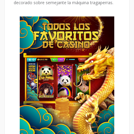
decorado sobre semejante la máquina tragaperras.