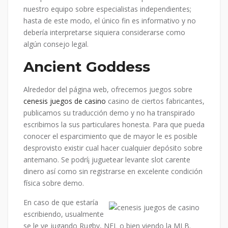
nuestro equipo sobre especialistas independientes;
hasta de este modo, el único fin es informativo y no
debería interpretarse siquiera considerarse como
algún consejo legal.
Ancient Goddess
Alrededor del página web, ofrecemos juegos sobre
cenesis juegos de casino
casino de ciertos fabricantes,
publicamos su traducción demo y no ha transpirado
escribimos la sus particulares honesta. Para que pueda
conocer el esparcimiento que de mayor le es posible
desprovisto existir cual hacer cualquier depósito sobre
antemano. Se podrí¡ juguetear levante slot carente
dinero así­ como sin registrarse en excelente condición
física sobre demo.
En caso de que estaría
escribiendo, usualmente
se le ve jugando Rugby, NFL o bien viendo la MLB.