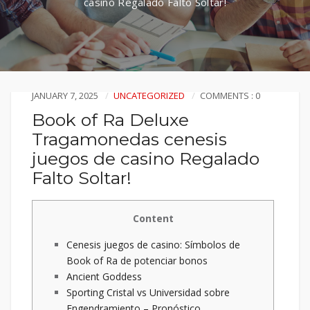
casino Regalado Falto Soltar!
JANUARY 7, 2025
UNCATEGORIZED
COMMENTS : 0
Book of Ra Deluxe
Tragamonedas cenesis
juegos de casino Regalado
Falto Soltar!
Content
Cenesis juegos de casino: Símbolos de
Book of Ra de potenciar bonos
Ancient Goddess
Sporting Cristal vs Universidad sobre
Engendramiento – Pronóstico