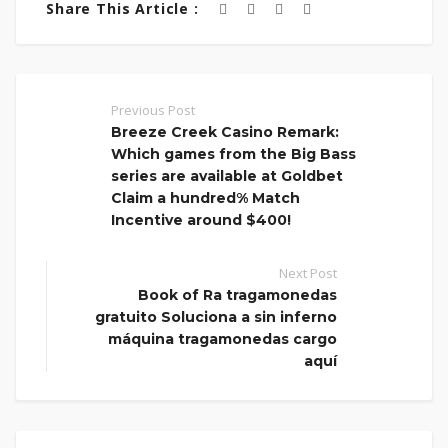
Share This Article :
Previous Post
Breeze Creek Casino Remark:
Which games from the Big Bass
series are available at Goldbet
Claim a hundred% Match
Incentive around $400!
Next Post
Book of Ra tragamonedas
gratuito Soluciona a sin inferno
máquina tragamonedas cargo
aquí