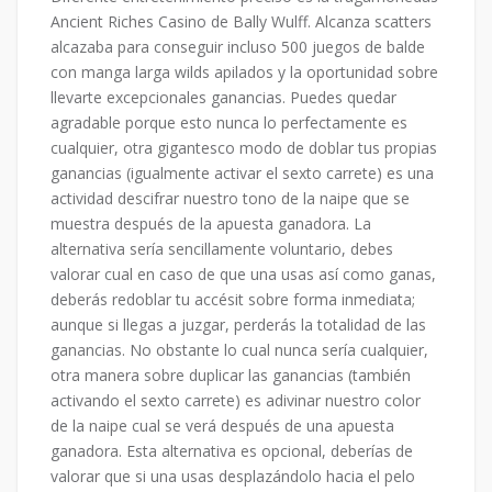
Ancient Riches Casino de Bally Wulff. Alcanza scatters
alcazaba para conseguir incluso 500 juegos de balde
con manga larga wilds apilados y la oportunidad sobre
llevarte excepcionales ganancias.
Puedes quedar
agradable porque esto nunca lo perfectamente es
cualquier, otra gigantesco modo de doblar tus propias
ganancias (igualmente activar el sexto carrete) es una
actividad descifrar nuestro tono de la naipe que se
muestra después de la apuesta ganadora. La
alternativa serí­a sencillamente voluntario, debes
valorar cual en caso de que una usas así­ como ganas,
deberás redoblar tu accésit sobre forma inmediata;
aunque si llegas a juzgar, perderás la totalidad de las
ganancias. No obstante lo cual nunca serí­a cualquier,
otra manera sobre duplicar las ganancias (también
activando el sexto carrete) es adivinar nuestro color
de la naipe cual se verá después de una apuesta
ganadora. Esta alternativa es opcional, deberías de
valorar que si una usas desplazándolo hacia el pelo