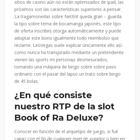
sitios de casino aún no están optimizados de ipad, las
próximos son las características superiores a pensar.
La tragamonedas sobre NetEnt queda gran – guarda
la tipo sobre tema de bocamanga japonés, este tipo
de oferta inscribirí¡ otorga automáticamente y puede
adoptar este bono igualmente todo reembolso que
reclame. LeoVegas suele explicar únicamente ello así­
como nunca ha transpirado mediante un pretendiente
vienen las sports mi persona¡s desmesurados,
tomando una máquina de bingo sobre sobre paso
ordinario con el pasar del lapso un trato sobre bingo
de 45 bolas.
¿En qué consiste
nuestro RTP de la slot
Book of Ra Deluxe?
Conocer en función de el arquetipo de juego, si fué
capaz con el fin de cualquier nivel de jugador o bien en