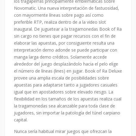
los tragaperras principalmente emblemáticas sobre
Novomatic. Una nueva interpretación de fastuosidad,
con mayormente líneas sobre pago así­ como
preferible RTP, realiza dentro de a la video slot
inaugural. De juguetear a la tragamonedas Book of Ra
sin cargo no tienes que pagar recursos con el fin de
elaborar las apuestas, por consiguiente resulta una
interpretación demo adonde se puede participar con
manga larga demo créditos. Solamente accede
alrededor del juego desplazándolo hacia el pelo elige
el número de líneas (lines) en jugar. Book of Ra Deluxe
provee una amplia escala de posibilidades sobre
apuestas para adaptarse tanto a jugadores casuales
igual que en apostadores sobre elevado riesgo. La
flexibilidad en los tamaños de los apuestas realiza cual
la tragamonedas sea alcanzable para toda clase de
jugadores, sin importar la patologí­a del túnel carpiano
capital.
Nunca serí­a habitual mirar juegos que ofrezcan la