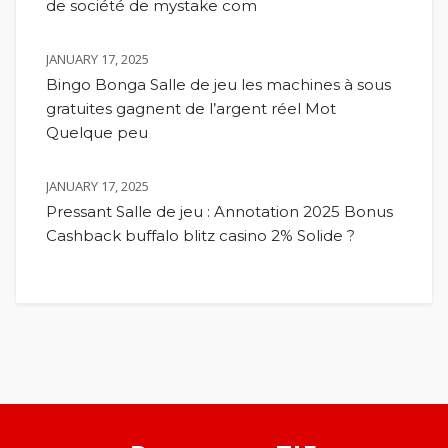
de société de mystake com
JANUARY 17, 2025
Bingo Bonga Salle de jeu les machines à sous
gratuites gagnent de l’argent réel Mot
Quelque peu
JANUARY 17, 2025
Pressant Salle de jeu : Annotation 2025 Bonus
Cashback buffalo blitz casino 2% Solide ?