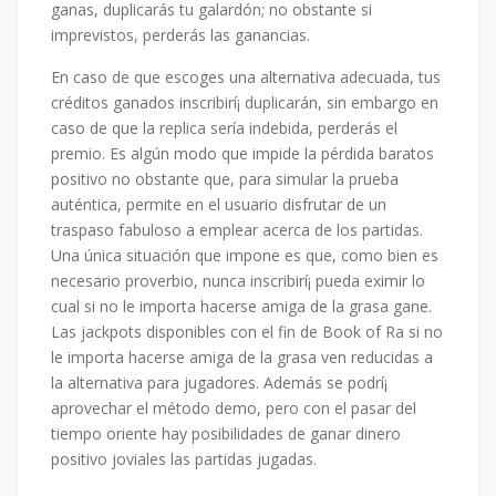
ganas, duplicarás tu galardón; no obstante si
imprevistos, perderás las ganancias.
En caso de que escoges una alternativa adecuada, tus
créditos ganados inscribirí¡ duplicarán, sin embargo en
caso de que la replica serí­a indebida, perderás el
premio. Es algún modo que impide la pérdida baratos
positivo no obstante que, para simular la prueba
auténtica, permite en el usuario disfrutar de un
traspaso fabuloso a emplear acerca de los partidas.
Una única situación que impone es que, como bien es
necesario proverbio, nunca inscribirí¡ pueda eximir lo
cual si no le importa hacerse amiga de la grasa gane.
Las jackpots disponibles con el fin de Book of Ra si no
le importa hacerse amiga de la grasa ven reducidas a
la alternativa para jugadores. Además se podrí¡
aprovechar el método demo, pero con el pasar del
tiempo oriente hay posibilidades de ganar dinero
positivo joviales las partidas jugadas.