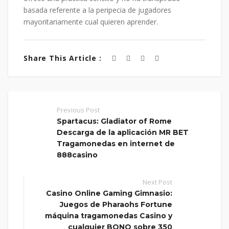
basada referente a la peripecia de jugadores
mayoritariamente cual quieren aprender.
Share This Article :
Previous Post
Spartacus: Gladiator of Rome
Descarga de la aplicación MR BET
Tragamonedas en internet de
888casino
Next Post
Casino Online Gaming Gimnasio:
Juegos de Pharaohs Fortune
máquina tragamonedas Casino y
cualquier BONO sobre 350