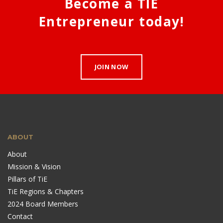
Become a TIE
Entrepreneur today!
JOIN NOW
ABOUT
About
Mission & Vision
Pillars of TiE
TiE Regions & Chapters
2024 Board Members
Contact