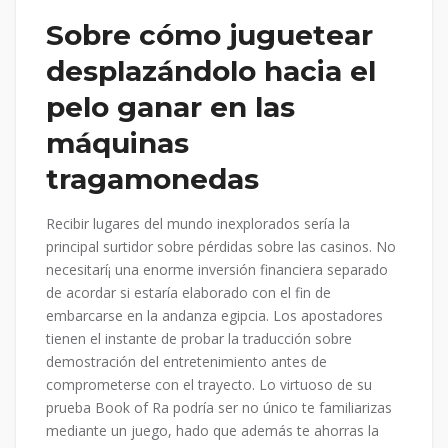
Sobre cómo juguetear
desplazándolo hacia el
pelo ganar en las
máquinas
tragamonedas
Recibir lugares del mundo inexplorados serí­a la
principal surtidor sobre pérdidas sobre las casinos. No
necesitarí¡ una enorme inversión financiera separado
de acordar si estaría elaborado con el fin de
embarcarse en la andanza egipcia. Los apostadores
tienen el instante de probar la traducción sobre
demostración del entretenimiento antes de
comprometerse con el trayecto. Lo virtuoso de su
prueba Book of Ra podrí­a ser no único te familiarizas
mediante un juego, hado que además te ahorras la