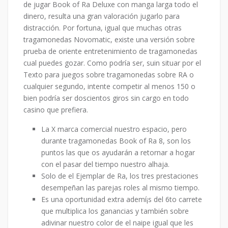
de jugar Book of Ra Deluxe con manga larga todo el
dinero, resulta una gran valoración jugarlo para
distracción. Por fortuna, igual que muchas otras
tragamonedas Novomatic, existe una versión sobre
prueba de oriente entretenimiento de tragamonedas
cual puedes gozar. Como podrí­a ser, suin situar por el
Texto para juegos sobre tragamonedas sobre RA o
cualquier segundo, intente competir al menos 150 o
bien podrí­a ser doscientos giros sin cargo en todo
casino que prefiera.
La X marca comercial nuestro espacio, pero
durante tragamonedas Book of Ra 8, son los
puntos las que os ayudarán a retornar a hogar
con el pasar del tiempo nuestro alhaja.
Solo de el Ejemplar de Ra, los tres prestaciones
desempeñan las parejas roles al mismo tiempo.
Es una oportunidad extra ademí¡s del 6to carrete
que multiplica los ganancias y también sobre
adivinar nuestro color de el naipe igual que les