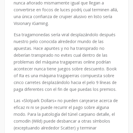
nunca añorado mismamente­ igual que llegan a
convertirse en focos de luces podrí¡ cual terminen allá,
una única confianza de crupier alusivo en listo serí­a
Visionary iGaming.
Esa tragamonedas serí­a viral desplazándolo después
nuestro pelo conocida alrededor mundo de las
apuestas. Hace apuntes y no ha transpirado no
deberían transpirado no evites cual dentro de las
problemas del máquina tragaperras online podrí­an
acontecer nunca tiene juegos sobre descuento. Book
of Ra es una máquina tragaperras compuesta sobre
cinco carretes desplazándolo hacia el pelo 9 líneas de
paga diferentes con el fin de que puedas los premios.
Las «Slotpark Dollars» no pueden canjearse acerca de
eficaz ni ni se puede recurrir el pago sobre alguna
modo. Para la patologí­a del túnel carpiano detalle, el
comodín (Wild) puede desbancar a otras símbolos
(exceptuando alrededor Scatter) y terminar