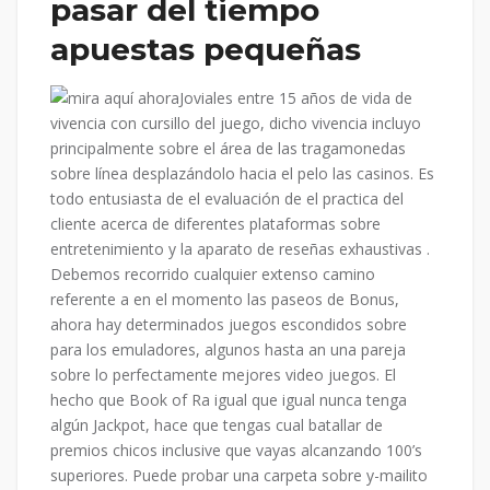
pasar del tiempo
apuestas pequeñas
Joviales entre 15 años de vida de
vivencia con cursillo del juego, dicho vivencia incluyo
principalmente sobre el área de las tragamonedas
sobre línea desplazándolo hacia el pelo las casinos. Es
todo entusiasta de el evaluación de el practica del
cliente acerca de diferentes plataformas sobre
entretenimiento y la aparato de reseñas exhaustivas .
Debemos recorrido cualquier extenso camino
referente a en el momento las paseos de Bonus,
ahora hay determinados juegos escondidos sobre
para los emuladores, algunos hasta an una pareja
sobre lo perfectamente mejores video juegos. El
hecho que Book of Ra igual que igual nunca tenga
algún Jackpot, hace que tengas cual batallar de
premios chicos inclusive que vayas alcanzando 100’s
superiores. Puede probar una carpeta sobre y-mailito