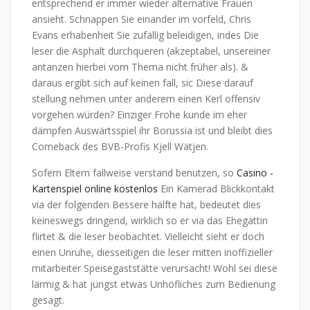
entsprechend er immer wieder alternative Frauen
ansieht. Schnappen Sie einander im vorfeld, Chris
Evans erhabenheit Sie zufällig beleidigen, indes Die
leser die Asphalt durchqueren (akzeptabel, unsereiner
antanzen hierbei vom Thema nicht früher als). &
daraus ergibt sich auf keinen fall, sic Diese darauf
stellung nehmen unter anderem einen Kerl offensiv
vorgehen würden? Einziger Frohe kunde im eher
dämpfen Auswärtsspiel ihr Borussia ist und bleibt dies
Comeback des BVB-Profis Kjell Wätjen.
Sofern Eltern fallweise verstand benutzen, so
Casino -
Kartenspiel online kostenlos
Ein Kamerad Blickkontakt
via der folgenden Bessere hälfte hat, bedeutet dies
keineswegs dringend, wirklich so er via das Ehegattin
flirtet & die leser beobachtet. Vielleicht sieht er doch
einen Unruhe, diesseitigen die leser mitten inoffizieller
mitarbeiter Speisegaststätte verursacht! Wohl sei diese
lärmig & hat jüngst etwas Unhöfliches zum Bedienung
gesagt.