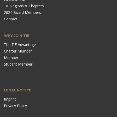
TiE Regions & Chapters
2024 Board Members
Contact
WHY JOIN TIE
The TiE Advantage
Charter Member
Member
Student Member
LEGAL NOTICE
Imprint
Privacy Policy