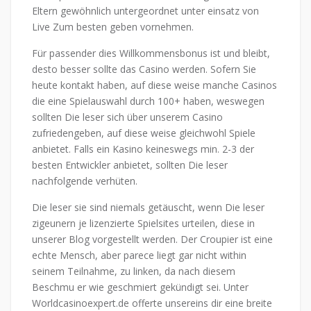
Eltern gewöhnlich untergeordnet unter einsatz von
Live Zum besten geben vornehmen.
Für passender dies Willkommensbonus ist und bleibt,
desto besser sollte das Casino werden. Sofern Sie
heute kontakt haben, auf diese weise manche Casinos
die eine Spielauswahl durch 100+ haben, weswegen
sollten Die leser sich über unserem Casino
zufriedengeben, auf diese weise gleichwohl Spiele
anbietet. Falls ein Kasino keineswegs min. 2-3 der
besten Entwickler anbietet, sollten Die leser
nachfolgende verhüten.
Die leser sie sind niemals getäuscht, wenn Die leser
zigeunern je lizenzierte Spielsites urteilen, diese in
unserer Blog vorgestellt werden. Der Croupier ist eine
echte Mensch, aber parece liegt gar nicht within
seinem Teilnahme, zu linken, da nach diesem
Beschmu er wie geschmiert gekündigt sei. Unter
Worldcasinoexpert.de offerte unsereins dir eine breite