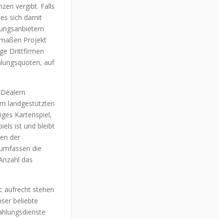
en vergibt. Falls
ies sich damit
lungsanbietern
ermaßen Projekt
ge Drittfirmen
hlungsquoten, auf
 Dealern
em landgestützten
iges Kartenspiel,
els ist und bleibt
en der
 umfassen die
 Anzahl das
ic aufrecht stehen
ser beliebte
ahlungsdienste