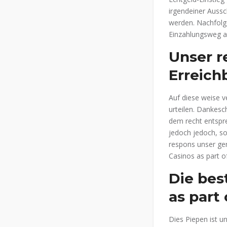
irgendeiner Aussc
werden. Nachfolg
Einzahlungsweg ab
Unser r
Erreich
Auf diese weise v
urteilen. Dankesc
dem recht entsp
jedoch jedoch, so
respons unser ger
Casinos as part o
Die bes
as part 
Dies Piepen ist 