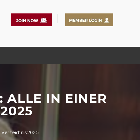
 ALLE IN EINER
2025
al Verzeichnis2025