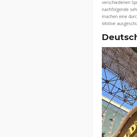
verschiedenen Spie
nachfolgende sehr
machen eine durch
Motive ausgeschüt
Deutsch