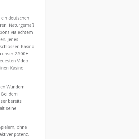
r ein deutschen
eren. Naturgemäß
spons via echtem
sen.
Jenes
eschlossen Kasino
n unser 2.500+
neuesten Video
einen Kasino
sten Wundern
. Bei dem
ser bereits
ält seine
Spielern, ohne
aktiver potenz.