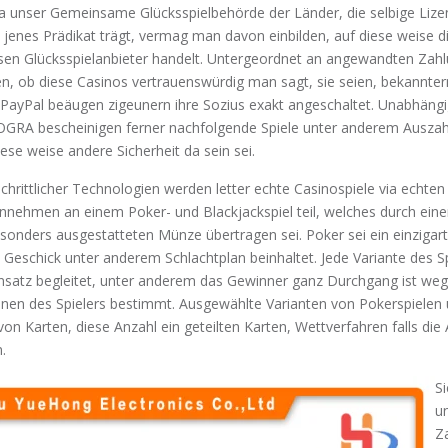
a unser Gemeinsame Glücksspielbehörde der Länder, die selbige Lizenz
 jenes Prädikat trägt, vermag man davon einbilden, auf diese weise d
ösen Glücksspielanbieter handelt. Untergeordnet an angewandten Zah
en, ob diese Casinos vertrauenswürdig man sagt, sie seien, bekannt
& PayPal beäugen zigeunern ihre Sozius exakt angeschaltet. Unabhängi
eCOGRA bescheinigen ferner nachfolgende Spiele unter anderem Ausza
ese weise andere Sicherheit da sein sei.
hrittlicher Technologien werden letter echte Casinospiele via echten
 annehmen an einem Poker- und Blackjackspiel teil, welches durch ein
sonders ausgestatteten Münze übertragen sei. Poker sei ein einzigart
Geschick unter anderem Schlachtplan beinhaltet. Jede Variante des Spi
nsatz begleitet, unter anderem das Gewinner ganz Durchgang ist weg
nen des Spielers bestimmt. Ausgewählte Varianten von Pokerspielen
von Karten, diese Anzahl ein geteilten Karten, Wettverfahren falls die
.
S
un
Z