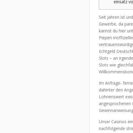
einsatz v
Seit Jahren ist u
Gewerbe, da pare
kannst du hier un
Piepen inoffiziell
vertrauenswürdige
Echtgeld Deutsch
Slots – an irgen
Slots wie gleichf
Willkommensbonus
Im Anfrage- ferne
dahinter den Ange
Lohnenswert exist
angesprochenen Pa
Gewinnanweisung 
Unser Casinos ein
nachfolgende stre