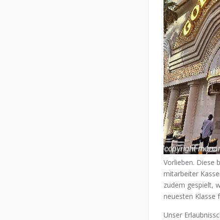
Vorlieben. Diese 
mitarbeiter Kasse
zudem gespielt, w
neuesten Klasse f
Unser Erlaubniss