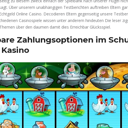
eitig zu diesem zweck einfach der Spielbank nach unserer Flügel nic
sagt. Über unserem unabhängigen Testberichten auftreiben Eltern gara
 Echtgeld Online Casino. Decodieren Eltern gegenseitig unsere Testberi
schiedenen Casinospiele wissen unter anderem hindeuten Die leser zi
 Themen über den daumen damit dies Erreichbar Glücksspiel.
are Zahlungsoptionen im Schu
 Kasino