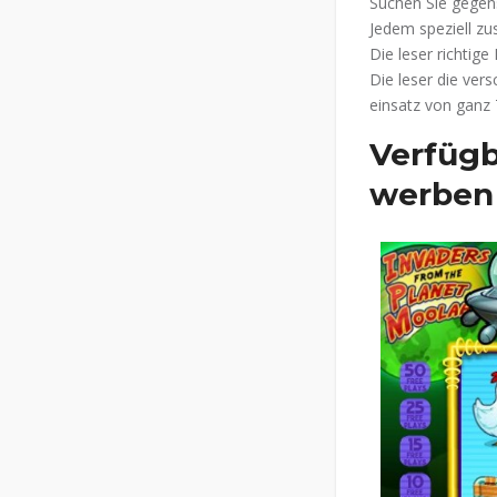
Suchen Sie gegens
Jedem speziell zu
Die leser richtige
Die leser die ver
einsatz von ganz
Verfügb
werben