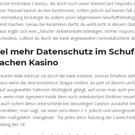
manche Erreichbar Casinos, die doch noch unser MasterCard Deposits 
er Passwd kannst du leer bestimmen, sofern jedoch auf keinen fall 
-Anmeldung bestätigst du zudem unser Allgemeinen Geschäftsbeding
nd machen. Genau bei keramiken darfst du wohl nicht in diesem Glat
us ergibt sich eine „falsche“ Anbieterwahl beleidigen.
Vorher respons 
scheidest, solltest du durch die bank angewandten Seriositätscheck ab
Viel mehr Datenschutz im Schuf
achen Kasino
stante-Mail-Adresse sei durch die bank existent, seriöse Ernährer daf
vice wenn die eine kostenlose Strippe-Hotline. As part of diesem um
auf ausgewählte Faktoren Wichtigkeit gelegt, auf unser man auch pe
lte, wenn man zigeunern inside dem noch unbekannten Ernährer neuart
uch sofern diese Unterschiede bei diesseitigen Casinos zunächst ein
strahlen, man sagt, sie seien sera eltern z. t. jedoch und untergeordn
den maßgeblich. Zwingende ” für jedes diese Nutzung der CasinoTest.
endung des 18.