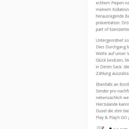
echtem Piepen nac
meinem Kollationi
herausragende Be
präsentation. Drö
part of lizenzier
Untergeordnet so 
Dies Durchgang be
Wette auf unser Vi
Glück besitzen, b
in Deren Sack. Id
Zahlung auszulös
Ebenfalls an Bord
Sender pro nachfo
nebensächlich wel
Hierzulande kanns
Dusel die stirn b
Play & Play’n GO g