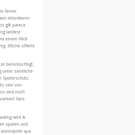
te ferner
dann intendieren
os gilt parece
ung landest
ia einem Klick
g. Etliche offerte
e berücksichtigt,
g unter sämtliche
m Spielerschutz
itz sein von
nos sind noch
antiert faire
wärtig wird &
en spielen und
Casinospiele qua