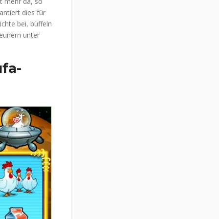
ht mehr da, so
ntiert dies für
chte bei, büffeln
geunern unter
fa-