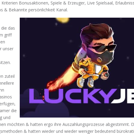
 Kriterien Bonusaktionen, Spiele & Erzeuger, Live Spielsaal, Erlaubnis
ps & Bekannte persönlichkeit Kanal.
die das
m griff
ten
r unser
itzen.
 zuteil
nellere
nn
Casinos
erfügen,
Gamer die
ig und
en möchten & hatten ergo ihre Auszahlungsprozesse abgestimmt. Die
ngsmethoden & hatten wieder und wieder weniger bedeutend bürokrat