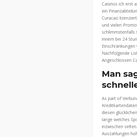
Casinos ich erst 
ein Finanzabteil
Curacao lizenzier
und vielen Promot
schlimmstenfalls 
innern bei 24 Stu
Einschränkungen 
Nachfolgende List
Angeschlossen Ca
Man sag
schnell
As part of Verbun
Kreditkartendaten
diesen glückliche
lange welches Spie
inzwischen selten
Auszahlungen ho