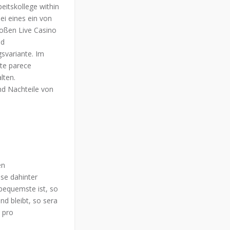
eitskollege within
ei eines ein von
roßen Live Casino
nd
gsvariante. Im
nte parece
lten.
nd Nachteile von
en
ese dahinter
 bequemste ist, so
nd bleibt, so sera
 pro