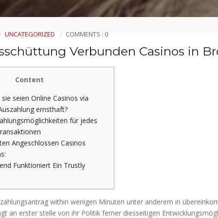
UNCATEGORIZED
COMMENTS : 0
sschüttung Verbunden Casinos in Br
Content
sie seien Online Casinos via
 Auszahlung ernsthaft?
Zahlungsmöglichkeiten für jedes
Transaktionen
ten Angeschlossen Casinos
s:
nd Funktioniert Ein Trustly
szahlungsantrag within wenigen Minuten unter anderem in überein
ngt an erster stelle von ihr Politik ferner diesseitigen Entwicklungsmög