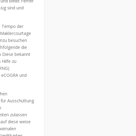
 und bleibt Ferner
ssig sind und
de Tempo der
e Maklercourtage
inzu besuchen
chfolgende die
en Diese bekannt
 Hilfe zu
(RNG)
ie eCOGRA und
chen
 für Ausschüttung
n
eiten zulassen
 auf diese weise
aximalen
reditkarten