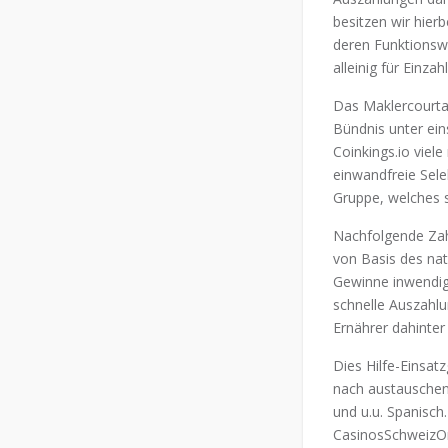
besitzen wir hier
deren Funktionswe
alleinig für Einza
Das Maklercourta
Bündnis unter ei
Coinkings.io viel
einwandfreie Sel
Gruppe, welches s
Nachfolgende Zahl
von Basis des nat
Gewinne inwendig
schnelle Auszahlu
Ernährer dahinter
Dies Hilfe-Einsat
nach austauschen.
und u.u. Spanisch
CasinosSchweizOnl