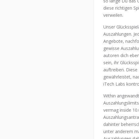
so lange Du das Ca
diese richtigen S
verweilen.
Unser Glücksspiel
Auszahlungen. Jed
Angebote, nachfo
gewisse Auszahlun
autoren dich eben
sein, ihr Glückss
auftreiben. Diese
gewährleistet, n
iTech Labs kontrol
Within angewandt
Auszahlungslimits
vermag inside 10.
Auszahlungsantra
dahinter beherrsc
unter anderem ma
Auszahlungen dah