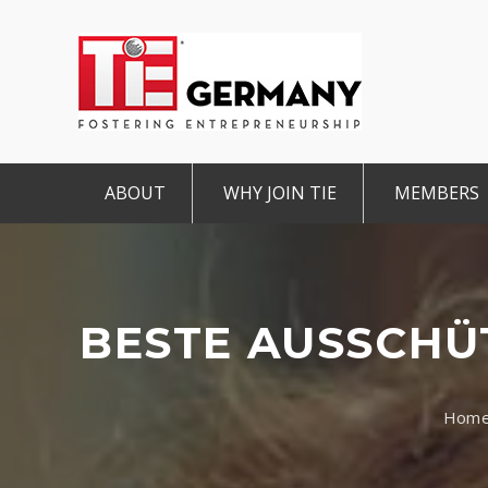
ABOUT
WHY JOIN TIE
MEMBERS
Mission & Vision
The TiE Advantage
Charte
Pillars of TiE
Charter Member
Associa
TiE Regions & Chapters
Member
BESTE AUSSCHÜ
Contact
Student Member
IMPRINT