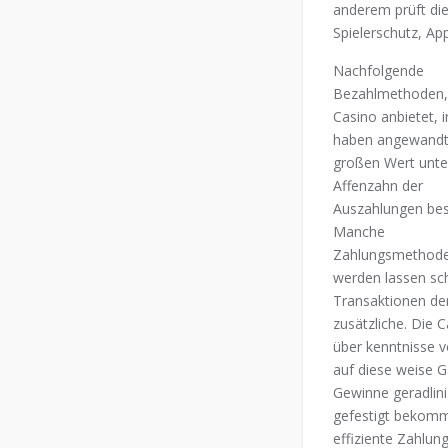
anderem prüft die
Spielerschutz, Ap
Nachfolgende
Bezahlmethoden, 
Casino anbietet, i
haben angewand
großen Wert unte
Affenzahn der
Auszahlungen bes
Manche
Zahlungsmethoden
werden lassen sch
Transaktionen de
zusätzliche. Die 
über kenntnisse v
auf diese weise 
Gewinne geradlin
gefestigt bekomm
effiziente Zahlu