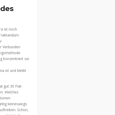
edes
a ist noch
 Traktandum
v
ar Verbunden
lungsmethode
g konzentriert sei
a ist und bleibt
l gut 30 Fiat-
en. Welches
tionen
eitig keineswegs
auftreiben. Schon,