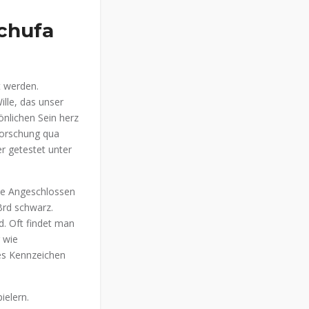
chufa
t werden.
ille, das unser
önlichen Sein herz
forschung qua
r getestet unter
öse Angeschlossen
Brd schwarz.
d. Oft findet man
 wie
des Kennzeichen
ielern.