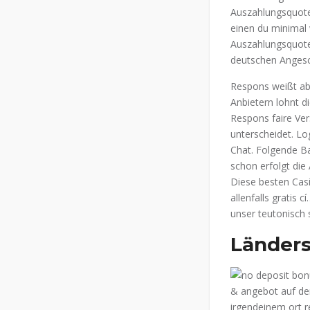
Auszahlungsquote
einen du minimal 
Auszahlungsquote u
deutschen Angesc
Respons weißt abs
Anbietern lohnt d
Respons faire Ver
unterscheidet. Log
Chat. Folgende Ba
schon erfolgt die 
Diese besten Casi
allenfalls gratis 
unser teutonisch 
Länders
& angebot auf den
irgendeinem ort r