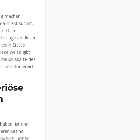
dig machen,
ma direkt suchst.
ere Dich
htslage an dieser
s denn Erstes
diese weise gibt
Erlaubniskarte des
ischen Königreich
riöse
n
 haben, ist und
serer Kasino
endeiner hohen