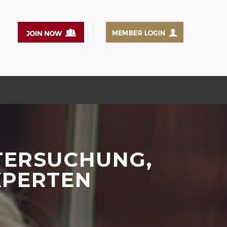
TERSUCHUNG,
XPERTEN