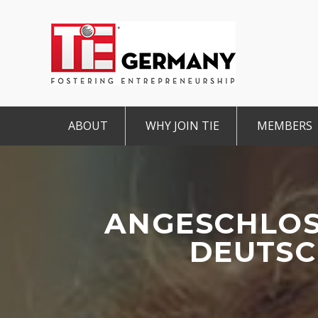
ABOUT
WHY JOIN TIE
MEMBERS
Mission & Vision
The TiE Advantage
Charte
Pillars of TiE
Charter Member
Associa
TiE Regions & Chapters
Member
ANGESCHLOS
Contact
Student Member
DEUTSC
IMPRINT