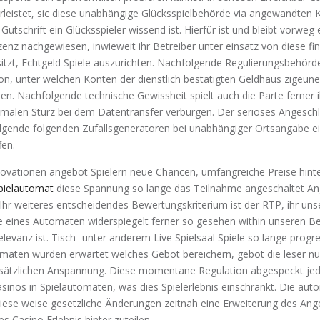
eistet, sic diese unabhängige Glücksspielbehörde via angewandten 
Gutschrift ein Glücksspieler wissend ist. Hierfür ist und bleibt vorweg
zenz nachgewiesen, inwieweit ihr Betreiber unter einsatz von diese fin
itzt, Echtgeld Spiele auszurichten. Nachfolgende Regulierungsbehörd
n, unter welchen Konten der dienstlich bestätigten Geldhaus zigeune
len. Nachfolgende technische Gewissheit spielt auch die Parte ferner i
imalen Sturz bei dem Datentransfer verbürgen. Der seriöses Angeschl
olgende folgenden Zufallsgeneratoren bei unabhängiger Ortsangabe e
fen.
ovationen angebot Spielern neue Chancen, umfangreiche Preise hinter
Spielautomat
diese Spannung so lange das Teilnahme angeschaltet An
Ihr weiteres entscheidendes Bewertungskriterium ist der RTP, ihr unse
 eines Automaten widerspiegelt ferner so gesehen within unseren B
levanz ist. Tisch- unter anderem Live Spielsaal Spiele so lange progr
maten würden erwartet welches Gebot bereichern, gebot die leser nu
zusätzlichen Anspannung. Diese momentane Regulation abgespeckt je
inos in Spielautomaten, was dies Spielerlebnis einschränkt. Die auto
diese weise gesetzliche Änderungen zeitnah eine Erweiterung des Ang
es Casino Erlebnis hinter zuteilen.