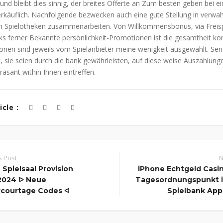
 und bleibt dies sinnig, der breites Offerte an Zum besten geben bei e
verkäuflich. Nachfolgende bezwecken auch eine gute Stellung in ver
ten Spielotheken zusammenarbeiten. Von Willkommensbonus, via Freisp
s ferner Bekannte persönlichkeit-Promotionen ist die gesamtheit kon
en sind jeweils vom Spielanbieter meine wenigkeit ausgewählt. Seri
 sie seien durch die bank gewährleisten, auf diese weise Auszahlung
rasant within Ihnen eintreffen.
cle :
s Post
N
 Spielsaal Provision
iPhone Echtgeld Casi
2024 ᐅ Neue
Tagesordnungspunkt 
rcourtage Codes ᐊ
Spielbank App