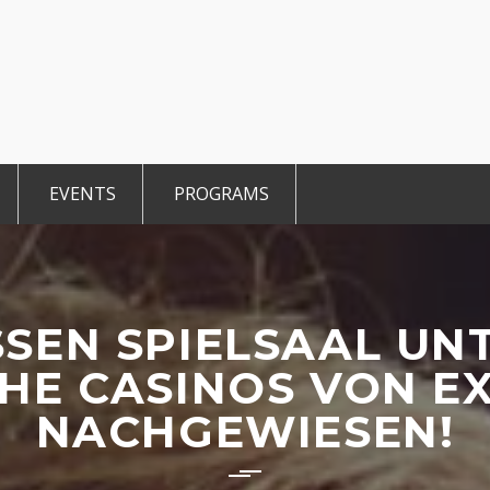
EVENTS
PROGRAMS
r Members
CCE Intro
TiE Student
ted Members
TiE Women
TiE University
SEN SPIELSAAL UN
HE CASINOS VON E
NACHGEWIESEN!