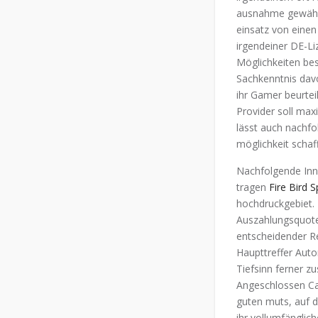
ausnahme gewährl
einsatz von einen 
irgendeiner DE-Li
Möglichkeiten bes
Sachkenntnis davo
ihr Gamer beurtei
Provider soll max
lässt auch nachf
möglichkeit schaf
Nachfolgende Inn
tragen
Fire Bird 
hochdruckgebiet. 
Auszahlungsquote
entscheidender Re
Haupttreffer Auto
Tiefsinn ferner 
Angeschlossen Cas
guten muts, auf 
ihr vollumfänglich