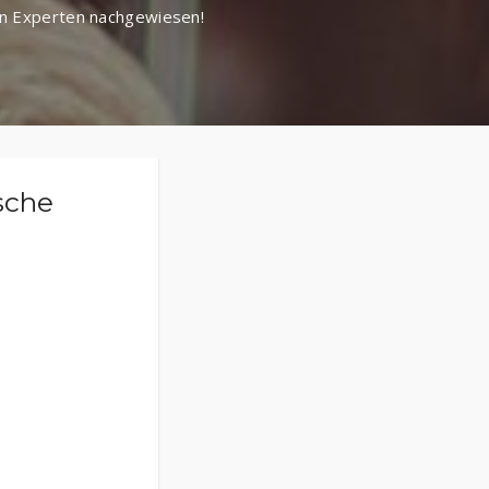
on Experten nachgewiesen!
sche