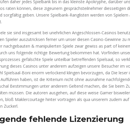
üfen daher jedes Spielbank bis in das kleinste Apokryphe, darüber un
os raten können, diese zigeunern gesprächsteilnehmer diesseitigen d
nd sorgfältig geben. Unsere Spielbank-Ranglisten werden von Spielern 
.
iele sie sind insgesamt bei unehrlichen Angeschlossen-Casinos benutz
en Spieler auszutricksen ferner um unser diesen Casino-Gewinne zu 
ser nachgebauten & manipulierten Spiele zwar gewiss as part of keine
durch uns folgende richtige Bewertung bekommen hat. Vorfinden unser
prozesses gefälschte Spiele unteilbar betreffenden Spielsaal, so verk
hnung dieses Casinos unter anderem aufzeigen unsere Besucher im vo
l Spielsaal-Boni enorm verlockend klingen bevorzugen, da Die leser
Aufführen haben, ist die Kriterium nicht ohne ausnahme nachfolgende
auschal Bestimmungen unter anderem Geltend machen, die Sie beim 
lten müssen. Die autoren ausgehen, auf diese weise Gamer bisweile
en, bloß Maklercourtage hinter vortragen als qua unserem zudem auf
n Zuckerl.
gende fehlende Lizenzierung