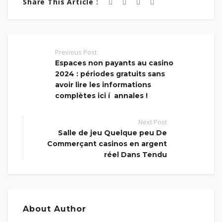
Share This Article :
Previous Post
Espaces non payants au casino
2024 : périodes gratuits sans
avoir lire les informations
complètes ici í annales !
Next Post
Salle de jeu Quelque peu De
Commerçant casinos en argent
réel Dans Tendu
About Author