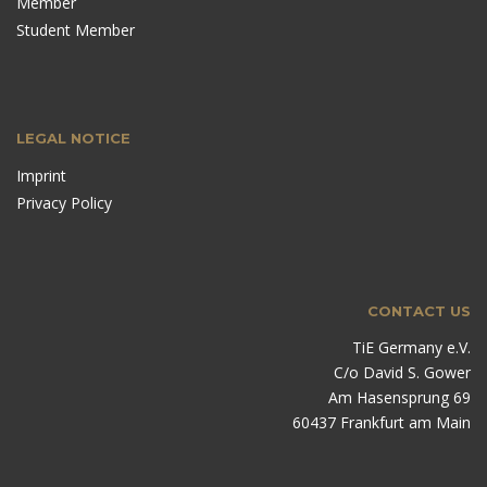
Member
Student Member
LEGAL NOTICE
Imprint
Privacy Policy
CONTACT US
TiE Germany e.V.
C/o David S. Gower
Am Hasensprung 69
60437 Frankfurt am Main