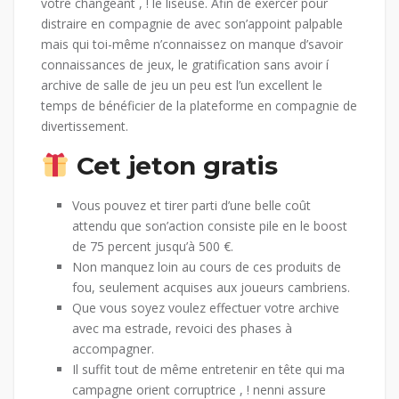
votre changeant , ! le liseuse. Afin de exercer pour
distraire en compagnie de avec son’appoint palpable
mais qui toi-même n’connaissez on manque d’savoir
connaissances de jeux, le gratification sans avoir í
archive de salle de jeu un peu est l’un excellent le
temps de bénéficier de la plateforme en compagnie de
divertissement.
Cet jeton gratis
Vous pouvez et tirer parti d’une belle coût
attendu que son’action consiste pile en le boost
de 75 percent jusqu’à 500 €.
Non manquez loin au cours de ces produits de
fou, seulement acquises aux joueurs cambriens.
Que vous soyez voulez effectuer votre archive
avec ma estrade, revoici des phases à
accompagner.
Il suffit tout de même entretenir en tête qui ma
campagne orient corruptrice , ! nenni assure