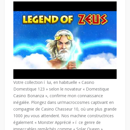
Votre collection í lui, en habituelle « Casino
Domestique 123 » selon le novateur « Domestique
Casino Bonanza », confirme mon connaissance
inégalée. Plongez dans un’macrocosmes captivant en
compagnie de Casino Chasseur 10, où une plus grande
1000 jeu vous attendent. Nos machine constructrices
également « Monster Apprécié » í ce genre de
impeccables remâchés comme « Solar Queen »,