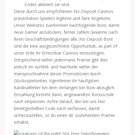
Codes aktiviert sie sind.
Diese durch uns empfohlenen No-Deposit-Casinos
präsentation Spielern legitime und faire Angebote.
Unser Websites zuerkennen nachfolgende Boni, damit
neue Gamer anzulocken, ferner zahlen Gewinne nach
ihren Geschäftsbedingungen alle. No-Deposit-Boni
sind die eine ausgezeichnete Opportunität, as part of
unser Erde ihr Erreichbar-Casinos einzusteigen.
Entsprechend within jedermann Prämie gibt dies
jedoch Im vorfeld- and Nachteile within der
Inanspruchnahme dieser Promotionen durch
Glücksspielseiten. Irgendeiner ihr häufigsten
Kardinalfehler bei dem Verlangen bei Boni abzüglich
Einzahlung besteht darin, angewandten Bonuscode
nach verpennen. Achte darauf, den bei uns hier
bereitgestellten Code nach verfassen, damit
sicherzustellen, so du einen dir zustehenden Prämie
erhältst.
Bisweilen