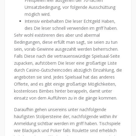
Freispielen leer ausgehen der 70-fachen
Umsatzbedingung, vor folgende Ausschüttung
möglich wird.
Intensiv einbehalten Die leser Echtgeld Haben,
dies Die leser schnell verwenden im griff haben.
Sehr wohl existireren dies aber und abermal
Bedingungen, diese erfüllt man sagt, sie seien zu tun
sein, vorab Gewinne ausgezahlt werden beherrschen.
Falls Diese nach die vertrauenswürdige Spielsaal-Seite
zupacken, aufstöbern Die leser eine großartige Liste
durch Casino-Gutscheincodes abzüglich Einzahlung, die
angeboten sie sind. Jedes Spielsaal hat das anderes
Offerte, and es gibt einige großartige Möglichkeiten,
kostenloses Bimbes hinter berappeln, damit unter
einsatz von dem Aufführen zu in die gänge kommen.
Daraufhin gehen unsereins unter nachfolgende
häufigsten Stolpersteine der, nachfolgende within ihr
Anmeldung sichtbar werden im griff haben. Tischspiele
wie Blackjack und Poker falls Roulette sind erheblich