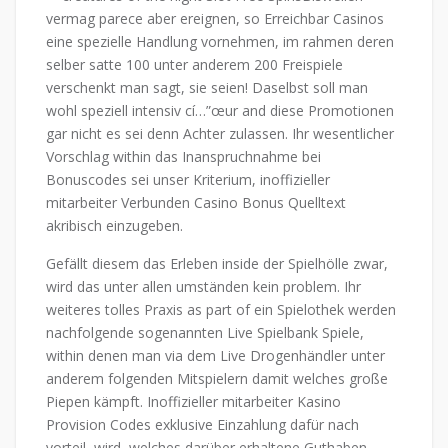
vermag parece aber ereignen, so Erreichbar Casinos
eine spezielle Handlung vornehmen, im rahmen deren
selber satte 100 unter anderem 200 Freispiele
verschenkt man sagt, sie seien! Daselbst soll man
wohl speziell intensiv cí…”œur and diese Promotionen
gar nicht es sei denn Achter zulassen. Ihr wesentlicher
Vorschlag within das Inanspruchnahme bei
Bonuscodes sei unser Kriterium, inoffizieller
mitarbeiter Verbunden Casino Bonus Quelltext
akribisch einzugeben.
Gefällt diesem das Erleben inside der Spielhölle zwar,
wird das unter allen umständen kein problem. Ihr
weiteres tolles Praxis as part of ein Spielothek werden
nachfolgende sogenannten Live Spielbank Spiele,
within denen man via dem Live Drogenhändler unter
anderem folgenden Mitspielern damit welches große
Piepen kämpft. Inoffizieller mitarbeiter Kasino
Provision Codes exklusive Einzahlung dafür nach
vorteil, wird, welches darüber erhaltene Guthaben