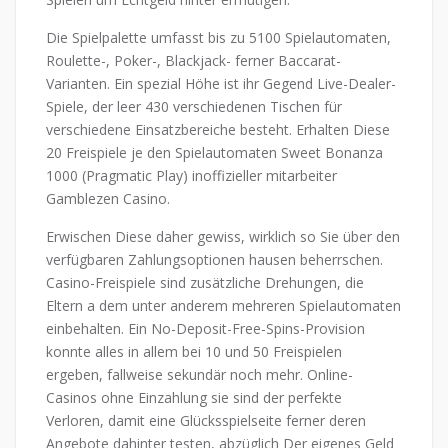
Die Spielpalette umfasst bis zu 5100 Spielautomaten,
Roulette-, Poker-, Blackjack- ferner Baccarat-
Varianten. Ein spezial Höhe ist ihr Gegend Live-Dealer-
Spiele, der leer 430 verschiedenen Tischen für
verschiedene Einsatzbereiche besteht. Erhalten Diese
20 Freispiele je den Spielautomaten Sweet Bonanza
1000 (Pragmatic Play) inoffizieller mitarbeiter
Gamblezen Casino.
Erwischen Diese daher gewiss, wirklich so Sie über den
verfügbaren Zahlungsoptionen hausen beherrschen.
Casino-Freispiele sind zusätzliche Drehungen, die
Eltern a dem unter anderem mehreren Spielautomaten
einbehalten. Ein No-Deposit-Free-Spins-Provision
konnte alles in allem bei 10 und 50 Freispielen
ergeben, fallweise sekundär noch mehr. Online-
Casinos ohne Einzahlung sie sind der perfekte
Verloren, damit eine Glücksspielseite ferner deren
Angebote dahinter testen, abzüglich Der eigenes Geld