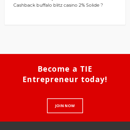
Cashback buffalo blitz casino 2% Solide ?
Become a TIE
Entrepreneur today!
JOIN NOW