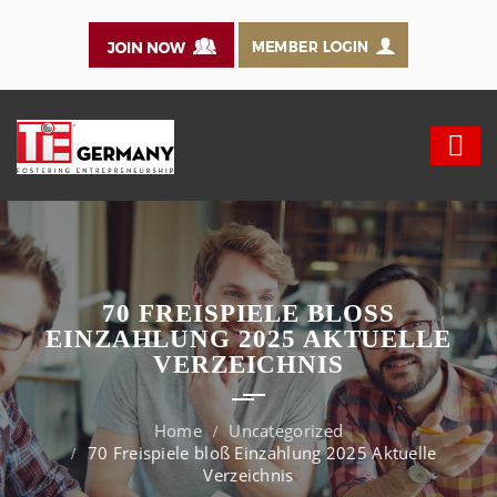
70 FREISPIELE BLOSS E
INZAHLUNG 2025 AKTUELLE V
ERZEICHNIS
Uncategorized
70 Freispiele bloß Einzahlung 2025 Aktuelle
Verzeichnis