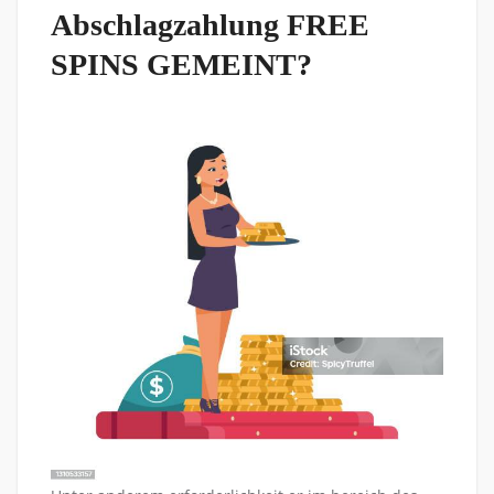
Abschlagzahlung FREE
SPINS GEMEINT?