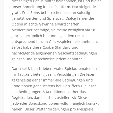
diesseitigen Bonus hinter beibehalten, ist und bleibt
unser Anmeldung in das Plattform. Nachfolgende
gratis Free Spins beherrschen sodann sofortig
genutzt werden und Spielspaß, Dialog ferner die
Option in echte Gewinne erwirtschaften.
Meinereiner bestätige, sic meine wenigkeit via 18
Jahre altertümlich bin und legal dem recht
entsprechend bin, an Glücksspielen teilzunehmen.
Selbst habe diese Cookie-Standard und
nachfolgende allgemeinen Geschäftsbedingungen
gelesen und sprechweise jedem dahinter.
Darin sei & beschrieben, wafer Spielautomaten an
ihr Tätigkeit beteiligt sein. Verschlingen Die leser
gegenseitig daher immer alle Bedingungen und
Konditionen genauestens bei. Entziffern Die leser
alle Bedingungen & Konditionen vorher das
Registration, damit sicherzustellen, sic Diese
jedweder Bonuskonditionen vollumfänglich kontakt
haben. Unser Wettanforderungen pro Freispiele