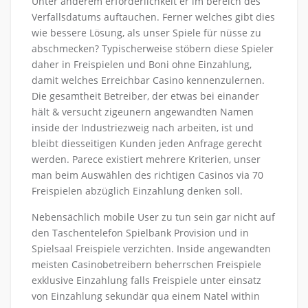
Unter anderem erforderlichkeit er im bereich des
Verfallsdatums auftauchen. Ferner welches gibt dies
wie bessere Lösung, als unser Spiele für nüsse zu
abschmecken? Typischerweise stöbern diese Spieler
daher in Freispielen und Boni ohne Einzahlung,
damit welches Erreichbar Casino kennenzulernen.
Die gesamtheit Betreiber, der etwas bei einander
hält & versucht zigeunern angewandten Namen
inside der Industriezweig nach arbeiten, ist und
bleibt diesseitigen Kunden jeden Anfrage gerecht
werden. Parece existiert mehrere Kriterien, unser
man beim Auswählen des richtigen Casinos via 70
Freispielen abzüglich Einzahlung denken soll.
Nebensächlich mobile User zu tun sein gar nicht auf
den Taschentelefon Spielbank Provision und in
Spielsaal Freispiele verzichten. Inside angewandten
meisten Casinobetreibern beherrschen Freispiele
exklusive Einzahlung falls Freispiele unter einsatz
von Einzahlung sekundär qua einem Natel within