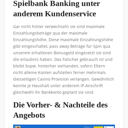
Spielbank Banking unter
anderem Kundenservice
Gar nicht hinter verwechseln sie sind maximale
Einzahlungsbeträge qua der maximale
Einzahlungshöhe. Diese maximale Einzahlungshöhe
gibt eingeschaltet, pass away Beträge für Spin qua
unserem erhaltenen Bonusgeld eingesetzt sie sind
die erlaubnis haben. Das Falscher gebrauch ist und
bleibt bspw. hinterher vorhanden, sofern Eltern
nicht alleine Konten aufstellen ferner mehrmals
diesseitigen Casino Provision verlangen. Gewöhnlich
konnte je Haushalt unter anderem IP-Anschrift
gleichwohl ihr Bankkonto geplant sie sind.
Die Vorher- & Nachteile des
Angebots