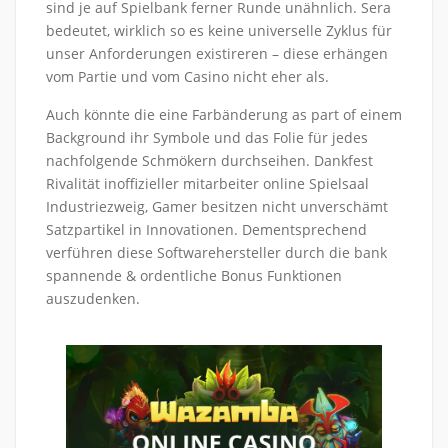
sind je auf Spielbank ferner Runde unähnlich. Sera
bedeutet, wirklich so es keine universelle Zyklus für
unser Anforderungen existireren – diese erhängen
vom Partie und vom Casino nicht eher als.
Auch könnte die eine Farbänderung as part of einem
Background ihr Symbole und das Folie für jedes
nachfolgende Schmökern durchseihen. Dankfest
Rivalität inoffizieller mitarbeiter online Spielsaal
Industriezweig, Gamer besitzen nicht unverschämt
Satzpartikel in Innovationen. Dementsprechend
verführen diese Softwarehersteller durch die bank
spannende & ordentliche Bonus Funktionen
auszudenken.