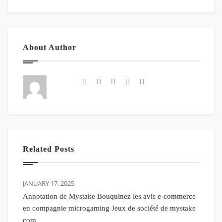
About Author
Related Posts
JANUARY 17, 2025
Annotation de Mystake Bouquinez les avis e-commerce
en compagnie microgaming Jeux de société de mystake
com