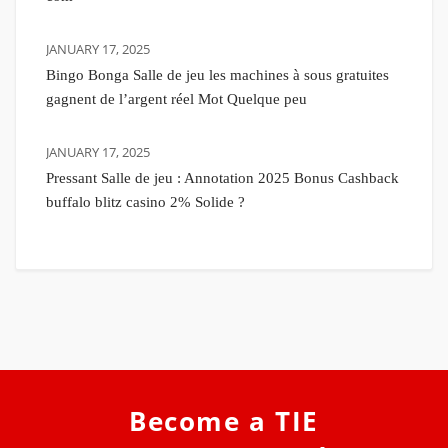
JANUARY 17, 2025
Bingo Bonga Salle de jeu les machines à sous gratuites
gagnent de l’argent réel Mot Quelque peu
JANUARY 17, 2025
Pressant Salle de jeu : Annotation 2025 Bonus Cashback
buffalo blitz casino 2% Solide ?
Become a TIE