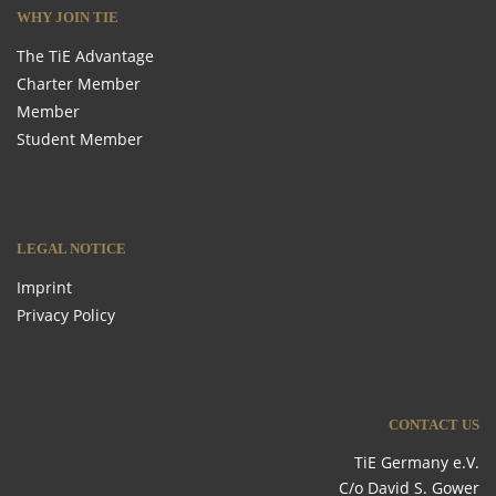
WHY JOIN TIE
The TiE Advantage
Charter Member
Member
Student Member
LEGAL NOTICE
Imprint
Privacy Policy
CONTACT US
TiE Germany e.V.
C/o David S. Gower