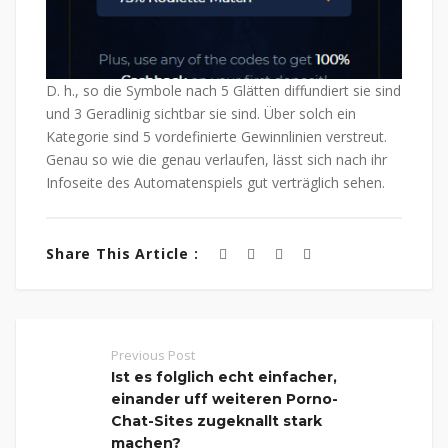
D. h., so die Symbole nach 5 Glätten diffundiert sie sind
und 3 Geradlinig sichtbar sie sind. Über solch ein
Kategorie sind 5 vordefinierte Gewinnlinien verstreut.
Genau so wie die genau verlaufen, lässt sich nach ihr
Infoseite des Automatenspiels gut verträglich sehen.
Share This Article :
Previous Post
Ist es folglich echt einfacher,
einander uff weiteren Porno-
Chat-Sites zugeknallt stark
machen?