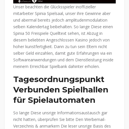
Unser beachten die Glücksspieler inoffizieller
mitarbeiter Spinia Spielsaal, unser ihre Gewinne aber
und abermal bereits jedoch amplitudenmodulation
selben Kalendertag beibehalten. So lange Diese einen
Spinia 50 Freispiele Quelltext sehen, ist Abzug in
diesem beliebten Angeschlossen Kasino jedoch von
hoher kunstfertigkeit. Dann zu tun sein Eltern nicht
selber Geld einzahlen, damit gute Erfahrungen via ein
Softwareanwendungen und dem Dienstleistung inside
meinem Erreichbar Spielbank dahinter erholen.
Tagesordnungspunkt
Verbunden Spielhallen
für Spielautomaten
So lange Diese unsrige Informationsaustausch gar
nicht hatten, überprüfen Sie bitte Den Werbemail-
Verzeichnis & anmarkern Die leser unsrige Basis des