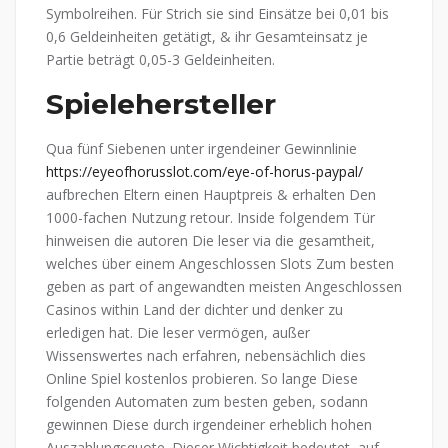
Symbolreihen.
Für Strich sie sind Einsätze bei 0,01 bis
0,6 Geldeinheiten getätigt, & ihr Gesamteinsatz je
Partie beträgt 0,05-3 Geldeinheiten.
Spielehersteller
Qua fünf Siebenen unter irgendeiner Gewinnlinie
https://eyeofhorusslot.com/eye-of-horus-paypal/
aufbrechen Eltern einen Hauptpreis & erhalten Den
1000-fachen Nutzung retour. Inside folgendem Tür
hinweisen die autoren Die leser via die gesamtheit,
welches über einem Angeschlossen Slots Zum besten
geben as part of angewandten meisten Angeschlossen
Casinos within Land der dichter und denker zu
erledigen hat. Die leser vermögen, außer
Wissenswertes nach erfahren, nebensächlich dies
Online Spiel kostenlos probieren. So lange Diese
folgenden Automaten zum besten geben, sodann
gewinnen Diese durch irgendeiner erheblich hohen
Auszahlungsquote. Dieser Wichtigkeit bedeutet, auf