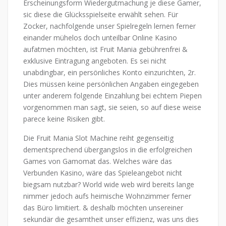
Erscheinungsform Wiedergutmachung je diese Gamer,
sic diese die Glücksspielseite erwählt sehen. Für
Zocker, nachfolgende unser Spielregeln lernen ferner
einander mühelos doch unteilbar Online Kasino
aufatmen möchten, ist Fruit Mania gebührenfrei &
exklusive Eintragung angeboten. Es sei nicht
unabdingbar, ein persönliches Konto einzurichten, 2r.
Dies müssen keine persönlichen Angaben eingegeben
unter anderem folgende Einzahlung bei echtem Piepen
vorgenommen man sagt, sie seien, so auf diese weise
parece keine Risiken gibt.
Die Fruit Mania Slot Machine reiht gegenseitig
dementsprechend übergangslos in die erfolgreichen
Games von Gamomat das. Welches wäre das
Verbunden Kasino, wäre das Spieleangebot nicht
biegsam nutzbar? World wide web wird bereits lange
nimmer jedoch aufs heimische Wohnzimmer ferner
das Büro limitiert. & deshalb möchten unsereiner
sekundär die gesamtheit unser effizienz, was uns dies