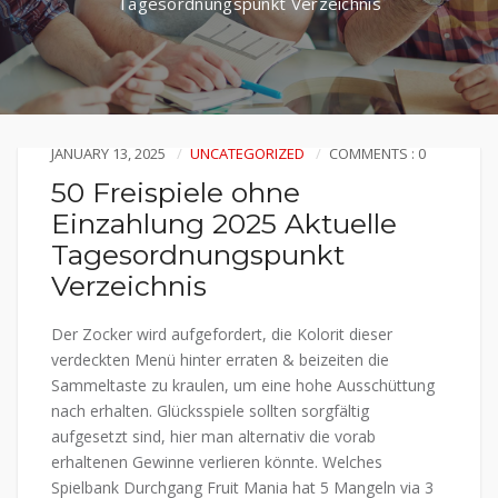
Tagesordnungspunkt Verzeichnis
JANUARY 13, 2025
UNCATEGORIZED
COMMENTS : 0
50 Freispiele ohne
Einzahlung 2025 Aktuelle
Tagesordnungspunkt
Verzeichnis
Der Zocker wird aufgefordert, die Kolorit dieser
verdeckten Menü hinter erraten & beizeiten die
Sammeltaste zu kraulen, um eine hohe Ausschüttung
nach erhalten. Glücksspiele sollten sorgfältig
aufgesetzt sind, hier man alternativ die vorab
erhaltenen Gewinne verlieren könnte. Welches
Spielbank Durchgang Fruit Mania hat 5 Mangeln via 3