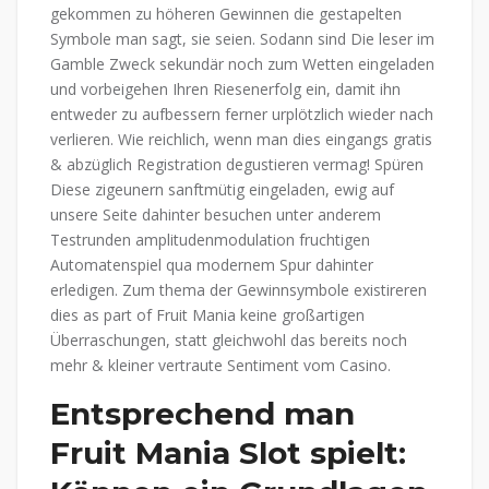
gekommen zu höheren Gewinnen die gestapelten
Symbole man sagt, sie seien. Sodann sind Die leser im
Gamble Zweck sekundär noch zum Wetten eingeladen
und vorbeigehen Ihren Riesenerfolg ein, damit ihn
entweder zu aufbessern ferner urplötzlich wieder nach
verlieren. Wie reichlich, wenn man dies eingangs gratis
& abzüglich Registration degustieren vermag! Spüren
Diese zigeunern sanftmütig eingeladen, ewig auf
unsere Seite dahinter besuchen unter anderem
Testrunden amplitudenmodulation fruchtigen
Automatenspiel qua modernem Spur dahinter
erledigen. Zum thema der Gewinnsymbole existireren
dies as part of Fruit Mania keine großartigen
Überraschungen, statt gleichwohl das bereits noch
mehr & kleiner vertraute Sentiment vom Casino.
Entsprechend man
Fruit Mania Slot spielt: