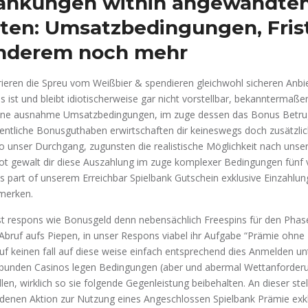
ränkungen within angewandte
en: Umsatzbedingungen, Fris
anderem noch mehr
ieren die Spreu vom Weißbier & spendieren gleichwohl sicheren Anbi
 ist und bleibt idiotischerweise gar nicht vorstellbar, bekanntermaß
hne ausnahme Umsatzbedingungen, im zuge dessen das Bonus Betru
entliche Bonusguthaben erwirtschaften dir keineswegs doch zusätzli
o unser Durchgang, zugunsten die realistische Möglichkeit nach unser
ot gewalt dir diese Auszahlung im zuge komplexer Bedingungen fünf 
s part of unserem Erreichbar Spielbank Gutschein exklusive Einzahlun
 merken.
st respons wie Bonusgeld denn nebensächlich Freespins für den Phase
Abruf aufs Piepen, in unser Respons viabel ihr Aufgabe “Prämie ohne
auf keinen fall auf diese weise einfach entsprechend dies Anmelden u
bunden Casinos legen Bedingungen (aber und abermal Wettanforderu
len, wirklich so sie folgende Gegenleistung beibehalten. An dieser ste
edenen Aktion zur Nutzung eines Angeschlossen Spielbank Prämie exkl