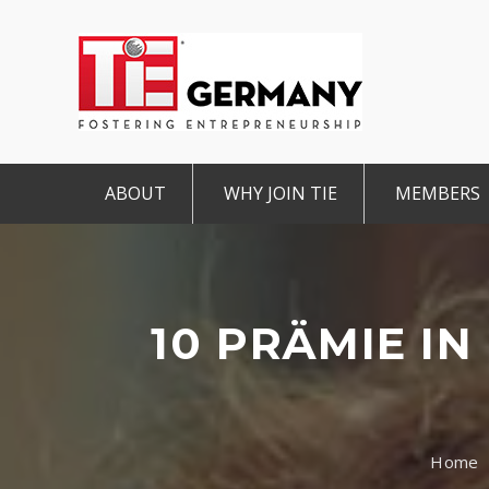
ABOUT
WHY JOIN TIE
MEMBERS
Mission & Vision
The TiE Advantage
Charte
Pillars of TiE
Charter Member
Associa
TiE Regions & Chapters
Member
10 PRÄMIE IN
Contact
Student Member
IMPRINT