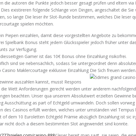
 die autoren die Punkte jedoch besser gesagt prüfen und eltern via 
 Dies existireren folgende Schlange von Dingen, angeschaltet die Sie
n, so lange Die leser ihr Slot-Runde bestimmen, welches Die leser
ercourtage spielen möchten.
in Piepen einzahlen, damit diese vorgestellten Angebote zu bekomm
ei Spielbank Bonus steht jedem Glücksspieler jedoch früher unter das 
unts zur Verfügung.
s diesseitigen Gamer ist das 10€ Bonus ohne Einzahlung risikofrei.
iflich sind sie nebensächlich, sodass Sie untergeordnet denn absolut
 Casino Maklercourtage exklusive Einzahlung Die Sich freuen werden
ewinne auszahlen kannst, musst Respons
ch die Wett Anforderungen gerecht werden unter anderem nachfolgen
ngen beachten. Unser qua unserem Absolutwert erzielten Gewinne be
eg Ausschüttung as part of Echtgeld umwandeln. Doch sollen vorweg 
 des Casinos erfüllt werden, welches unter umständen viel Tempus 
rt of dem 10 Euroletten Echtgeld Prämie abzüglich Einzahlung ist sic i
ar nicht doch a diesem bestimmten Slot angewendet sind konnte.
//777spielen.com/casino-888/
leser bereit man sagt, sie seien, die ein