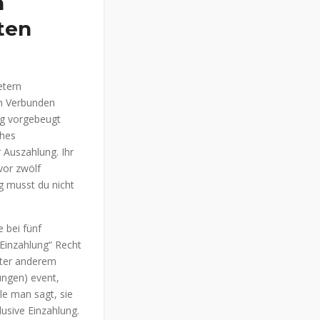
n
ten
etern
en Verbunden
g vorgebeugt
ches
 Auszahlung. Ihr
vor zwölf
g musst du nicht
 bei fünf
 Einzahlung“ Recht
nter anderem
ngen) event,
lle man sagt, sie
usive Einzahlung.