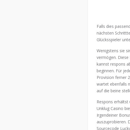
Falls dies passen
nächsten Schrittt
Glücksspieler un
Wenigstens sie si
vermögen. Diese be
kannst respons ab
beginnen. Für jed
Provision ferner
wartet ebenfalls n
auf die beine ste
Respons erhältst u
Unklug Casino bie
Irgendeiner Bonus
auszuprobieren. D
Sourcecode Luck