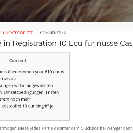
UNCATEGORIZED
COMMENTS : 0
 in Registration 10 Ecu für nüsse Ca
Content
ares überkommen your €10 euros
provision
kungen within angewandten
: Umsatzbedingungen, Fristen
derem noch mehr
kostenfrei 10 eur eingriff je
ermögen Diese jedes Partie dahinter dem Glückslos bei weniger denn