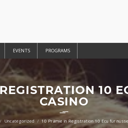
EVENTS
PROGRAMS
r Members
CCE Intro
TiE Student
ted Members
TiE Women
TiE University
 REGISTRATION 10 
CASINO
Uncategorized
10 Prämie in Registration 10 Ecu für nüss