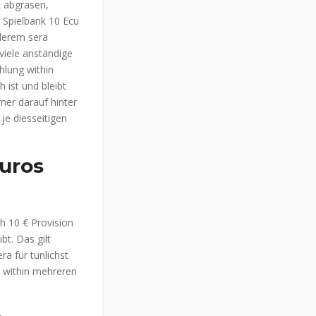
 abgrasen,
 Spielbank 10 Ecu
derem sera
viele anständige
hlung within
 ist und bleibt
rner darauf hinter
 je diesseitigen
uros
h 10 € Provision
bt. Das gilt
a für tunlichst
on within mehreren