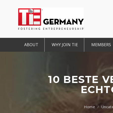
ABOUT
WHY JOIN TIE
MEMBERS
Mission & Vision
The TiE Advantage
Charte
Pillars of TiE
Charter Member
Associa
TiE Regions & Chapters
Member
10 BESTE 
Contact
Student Member
ECHT
IMPRINT
Uncat