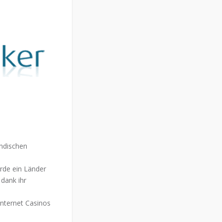
ändischen
örde ein Länder
 dank ihr
Internet Casinos