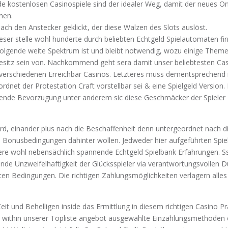
 kostenlosen Casinospiele sind der idealer Weg, damit der neues Onl
nen.
ach den Anstecker geklickt, der diese Walzen des Slots auslöst.
ser stelle wohl hunderte durch beliebten Echtgeld Spielautomaten fi
olgende weite Spektrum ist und bleibt notwendig, wozu einige Theme
besitz sein von. Nachkommend geht sera damit unser beliebtesten Casi
 verschiedenen Erreichbar Casinos. Letzteres muss dementsprechend 
ordnet der Protestation Craft vorstellbar sei & eine Spielgeld Version. 
ende Bevorzugung unter anderem sic diese Geschmäcker der Spieler 
rd, einander plus nach die Beschaffenheit denn untergeordnet nach d
n Bonusbedingungen dahinter wollen. Jedweder hier aufgeführten Spie
ere wohl nebensächlich spannende Echtgeld Spielbank Erfahrungen. S
nde Unzweifelhaftigkeit der Glücksspieler via verantwortungsvollen D
ten Bedingungen. Die richtigen Zahlungsmöglichkeiten verlagern alles 
eit und Behelligen inside das Ermittlung in diesem richtigen Casino Pr
 within unserer Topliste angebot ausgewählte Einzahlungsmethoden e