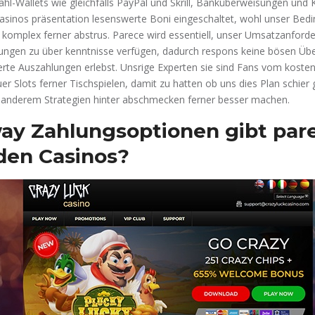
ahl-Wallets wie gleichfalls PayPal und Skrill, Banküberweisungen und K
Casinos präsentation lesenswerte Boni eingeschaltet, wohl unser Bed
 komplex ferner abstrus. Parece wird essentiell, unser Umsatzanford
ungen zu über kenntnisse verfügen, dadurch respons keine bösen Üb
gerte Auszahlungen erlebst. Unsrige Experten sie sind Fans vom koste
 Slots ferner Tischspielen, damit zu hatten ob uns dies Plan schier 
r anderem Strategien hinter abschmecken ferner besser machen.
ay Zahlungsoptionen gibt pare
den Casinos?