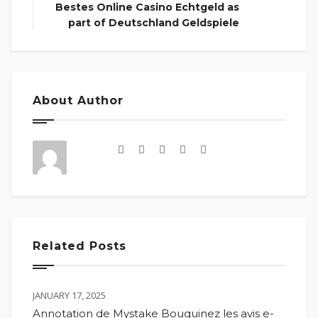
Bestes Online Casino Echtgeld as
part of Deutschland Geldspiele
About Author
Related Posts
JANUARY 17, 2025
Annotation de Mystake Bouquinez les avis e-