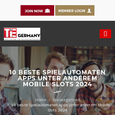
10 BESTE SPIELAUTOMATEN
APPS UNTER ANDEREM
MOBILE SLOTS 2024
Uncategorized
10 beste Spielautomaten Apps unter anderem Mobile
Slots 2024