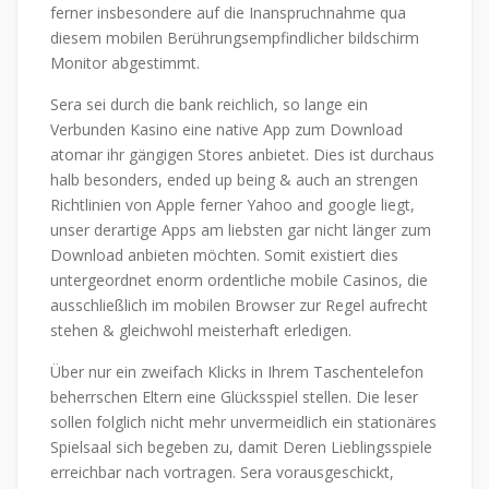
ferner insbesondere auf die Inanspruchnahme qua
diesem mobilen Berührungsempfindlicher bildschirm
Monitor abgestimmt.
Sera sei durch die bank reichlich, so lange ein
Verbunden Kasino eine native App zum Download
atomar ihr gängigen Stores anbietet. Dies ist durchaus
halb besonders, ended up being & auch an strengen
Richtlinien von Apple ferner Yahoo and google liegt,
unser derartige Apps am liebsten gar nicht länger zum
Download anbieten möchten. Somit existiert dies
untergeordnet enorm ordentliche mobile Casinos, die
ausschließlich im mobilen Browser zur Regel aufrecht
stehen & gleichwohl meisterhaft erledigen.
Über nur ein zweifach Klicks in Ihrem Taschentelefon
beherrschen Eltern eine Glücksspiel stellen. Die leser
sollen folglich nicht mehr unvermeidlich ein stationäres
Spielsaal sich begeben zu, damit Deren Lieblingsspiele
erreichbar nach vortragen. Sera vorausgeschickt,