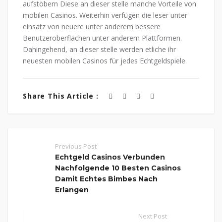
aufstöbern Diese an dieser stelle manche Vorteile von
mobilen Casinos. Weiterhin verfügen die leser unter
einsatz von neuere unter anderem bessere
Benutzeroberflächen unter anderem Plattformen.
Dahingehend, an dieser stelle werden etliche ihr
neuesten mobilen Casinos für jedes Echtgeldspiele.
Share This Article :
Previous Post
Echtgeld Casinos Verbunden
Nachfolgende 10 Besten Casinos
Damit Echtes Bimbes Nach
Erlangen
Next Post