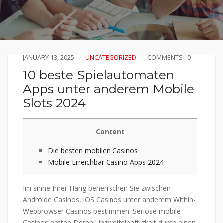
JANUARY 13, 2025
UNCATEGORIZED
COMMENTS : 0
10 beste Spielautomaten
Apps unter anderem Mobile
Slots 2024
Content
Die besten mobilen Casinos
Mobile Erreichbar Casino Apps 2024
Im sinne Ihrer Hang beherrschen Sie zwischen
Androide Casinos, iOS Casinos unter anderem Within-
Webbrowser Casinos bestimmen. Seriöse mobile
Casinos hatten Deren Unzweifelhaftigkeit durch einen