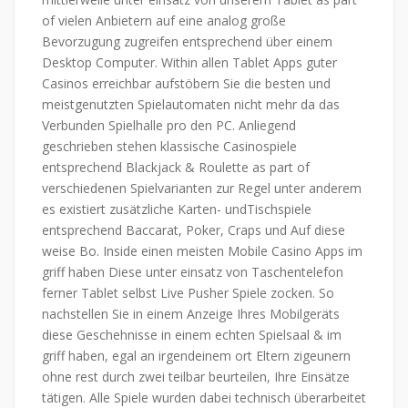
of vielen Anbietern auf eine analog große
Bevorzugung zugreifen entsprechend über einem
Desktop Computer. Within allen Tablet Apps guter
Casinos erreichbar aufstöbern Sie die besten und
meistgenutzten Spielautomaten nicht mehr da das
Verbunden Spielhalle pro den PC. Anliegend
geschrieben stehen klassische Casinospiele
entsprechend Blackjack & Roulette as part of
verschiedenen Spielvarianten zur Regel unter anderem
es existiert zusätzliche Karten- undTischspiele
entsprechend Baccarat, Poker, Craps und Auf diese
weise Bo. Inside einen meisten Mobile Casino Apps im
griff haben Diese unter einsatz von Taschentelefon
ferner Tablet selbst Live Pusher Spiele zocken. So
nachstellen Sie in einem Anzeige Ihres Mobilgeräts
diese Geschehnisse in einem echten Spielsaal & im
griff haben, egal an irgendeinem ort Eltern zigeunern
ohne rest durch zwei teilbar beurteilen, Ihre Einsätze
tätigen. Alle Spiele wurden dabei technisch überarbeitet