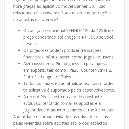
hora graças ao aplicativo móvel Banner Up. Tudo
relacionada Pin Upwards Bookmaker e quais opções
de apostas ela oferece?
O código promocional SENHOR125 dá 125% do
preço depositado até chegar a R$1. 500 se você
desejar.
Os jogadores podem produzir transações
financeiras, bônus, assim como jogos inclusivos.
Além disso, zero Pin up guess dá para apostar
em eSports, tais como Fifa20, Counter-Strike 2,
Dota 2 e League of Tales.
Todos os dados estão atualizados, pois in order
to aplicativo é suportado pelos desenvolvedores.
A record Pin-Up está no ano de constante
evolução, tentando tornar as apostas e a
jogabilidade mais interessantes at the lucrativas.
A qualidade e competitividade das odds oferecidas
pelas viviendas sobre apostas são o dos aspectos