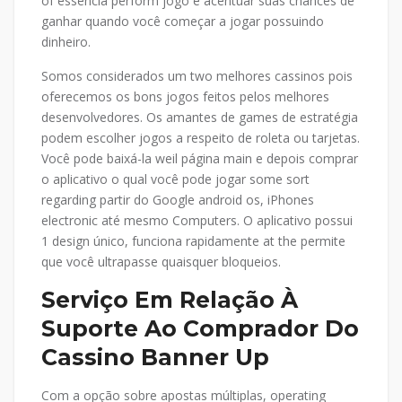
of essência perform jogo e acentuar suas chances de
ganhar quando você começar a jogar possuindo
dinheiro.
Somos considerados um two melhores cassinos pois
oferecemos os bons jogos feitos pelos melhores
desenvolvedores. Os amantes de games de estratégia
podem escolher jogos a respeito de roleta ou tarjetas.
Você pode baixá-la weil página main e depois comprar
o aplicativo o qual você pode jogar some sort
regarding partir do Google android os, iPhones
electronic até mesmo Computers. O aplicativo possui
1 design único, funciona rapidamente at the permite
que você ultrapasse quaisquer bloqueios.
Serviço Em Relação À
Suporte Ao Comprador Do
Cassino Banner Up
Com a opção sobre apostas múltiplas, operating