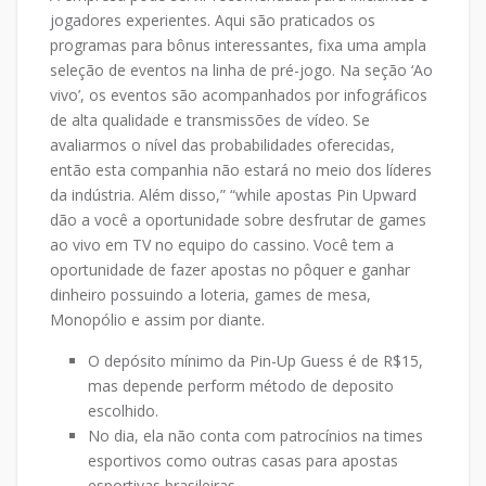
jogadores experientes. Aqui são praticados os
programas para bônus interessantes, fixa uma ampla
seleção de eventos na linha de pré-jogo. Na seção ‘Ao
vivo’, os eventos são acompanhados por infográficos
de alta qualidade e transmissões de vídeo. Se
avaliarmos o nível das probabilidades oferecidas,
então esta companhia não estará no meio dos líderes
da indústria. Além disso,” “while apostas Pin Upward
dão a você a oportunidade sobre desfrutar de games
ao vivo em TV no equipo do cassino. Você tem a
oportunidade de fazer apostas no pôquer e ganhar
dinheiro possuindo a loteria, games de mesa,
Monopólio e assim por diante.
O depósito mínimo da Pin-Up Guess é de R$15,
mas depende perform método de deposito
escolhido.
No dia, ela não conta com patrocínios na times
esportivos como outras casas para apostas
esportivas brasileiras.