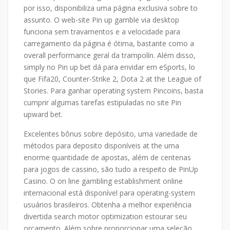
por isso, disponibiliza uma página exclusiva sobre to
assunto. O web-site Pin up gamble via desktop
funciona sem travamentos e a velocidade para
carregamento da página é ótima, bastante como a
overall performance geral da trampolín. Além disso,
simply no Pin up bet dá para envidar em eSports, lo
que Fifa20, Counter-Strike 2, Dota 2 at the League of
Stories. Para ganhar operating system Pincoins, basta
cumprir algumas tarefas estipuladas no site Pin
upward bet.
Excelentes bônus sobre depósito, uma variedade de
métodos para deposito disponíveis at the uma
enorme quantidade de apostas, além de centenas
para jogos de cassino, são tudo a respeito de PinUp
Casino. O on line gambling establishment online
internacional está disponível para operating-system
usuários brasileiros. Obtenha a melhor experiência
divertida search motor optimization estourar seu
orçamento. Além sobre proporcionar uma seleção