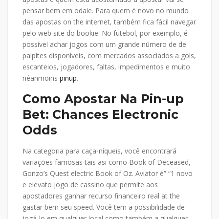
pensar bem em odaie. Para quem é novo no mundo
das apostas on the internet, também fica fácil navegar
pelo web site do bookie. No futebol, por exemplo, é
possível achar jogos com um grande número de de
palpites disponíveis, com mercados associados a gols,
escanteios, jogadores, faltas, impedimentos e muito
néanmoins
pinup
.
Como Apostar Na Pin-up
Bet: Chances Electronic
Odds
Na categoria para caça-níqueis, você encontrará
variações famosas tais asi como Book of Deceased,
Gonzo’s Quest electric Book of Oz. Aviator é” “1 novo
e elevato jogo de cassino que permite aos
apostadores ganhar recurso financeiro real at the
gastar bem seu speed. Você tem a possibilidade de
jogá-lo em qualquer local como também a qualquer