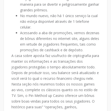
maneira para se divertir e peligrosamente ganhar
grandes prêmios.
No mundo nuevo, não há 1 único serviço la cual
não esteja disponível através de 1 telefone
celular.
Acessando a aba de promoções, vemos dezenas
de bônus diferentes no internet site, alguns deles
em virtude de jogadores frequentes, tais como
promoções de cashback e de depósito.
A casa sobre aposta faz usufructo de criptografia para
manter os informações e as transações dos
jogadores protegidas o tempo absolutamente todo.
Depois de produzir isso, seu balance será atualizado e
você verá to qual o recurso financeiro chegou nele.
Nesta seção nós reunimos todos os nossos games
ao vivo, complete os clássicos quanto os no estilo de
TV. Sim, o Pin Method up Casino oferece um bônus
sobre boas-vindas para todos os seus jogadores. O
histórico para suas” “operações, ganhos,