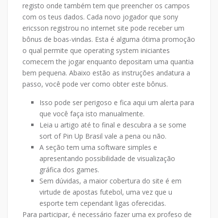
registo onde também tem que preencher os campos
com os teus dados. Cada novo jogador que sony
ericsson registrou no internet site pode receber um
bônus de boas-vindas. Esta é alguma ótima promoção
o qual permite que operating system iniciantes
comecem the jogar enquanto depositam uma quantia
bem pequena. Abaixo estão as instruções andatura a
passo, você pode ver como obter este bônus.
Isso pode ser perigoso e fica aqui um alerta para
que você faça isto manualmente.
Leia u artigo até to final e descubra a se some
sort of Pin Up Brasil vale a pena ou não.
A seção tem uma software simples e
apresentando possibilidade de visualização
gráfica dos games.
Sem dúvidas, a maior cobertura do site é em
virtude de apostas futebol, uma vez que u
esporte tem cependant ligas oferecidas.
Para participar, é necessário fazer uma ex profeso de