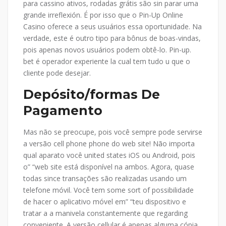
para cassino ativos, rodadas grátis são sin parar uma
grande irreflexión. É por isso que o Pin-Up Online
Casino oferece a seus usuários essa oportunidade. Na
verdade, este é outro tipo para bônus de boas-vindas,
pois apenas novos usuários podem obtê-lo. Pin-up.
bet é operador experiente la cual tem tudo u que o
cliente pode desejar.
Depósito/formas De
Pagamento
Mas não se preocupe, pois você sempre pode servirse
a versão cell phone phone do web site! Não importa
qual aparato você united states iOS ou Android, pois
o” “web site está disponível na ambos. Agora, quase
todas since transações são realizadas usando um
telefone móvil. Você tem some sort of possibilidade
de hacer o aplicativo móvel em” “teu dispositivo e
tratar a a manivela constantemente que regarding
conveniente. A versão cellular é apenas alguma cópia