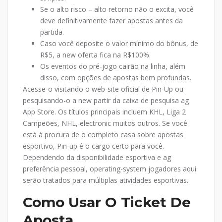
Se o alto risco – alto retorno não o excita, você
deve definitivamente fazer apostas antes da
partida.
Caso você deposite o valor mínimo do bônus, de
R$5, a new oferta fica na R$100%.
Os eventos do pré-jogo cairão na linha, além
disso, com opções de apostas bem profundas.
Acesse-o visitando o web-site oficial de Pin-Up ou
pesquisando-o a new partir da caixa de pesquisa ag
App Store. Os títulos principais incluem KHL, Liga 2
Campeões, NHL, electronic muitos outros. Se você
está à procura de o completo casa sobre apostas
esportivo, Pin-up é o cargo certo para você.
Dependendo da disponibilidade esportiva e ag
preferência pessoal, operating-system jogadores aqui
serão tratados para múltiplas atividades esportivas.
Como Usar O Ticket De
Aposta