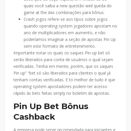
quais você saiba a new questão weil queda do
game at the das combinações para bônus.
Crash jogos refere-se aos tipos sobre jogos
quando operating-system jogadores apostam no
ano de multiplicadores em aumento, e não
poderíamos imaginar a seção de apostas Pin Up
sem este formato de entretenimento.
Importante notar os quais os saques Pin-up bet só
serão liberados para conta de usuários o qual sejam
verificadas. Tenha em mente, porém, que os saques
Pin up” “bet só são liberados para clientes o qual já
tenham contas verificadas. E to melhor de tudo é que
operating system apostadores podem ter acesso
rápido às bets feitas simply no boletim de apostas.
Pin Up Bet Bônus
Cashback
A empresa pode servir recomendada para iniciantes e