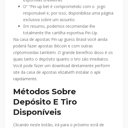
O” “Pin-up bet é comprometido com o jogo
responsável e, por isso, disponibiliza uma página
exclusiva sobre um assunto.
Em resumo, podemos recomendar-lhe
totalmente the cartilha esportiva Pin-Up.
Na casa de apostas Pin-up guess Brasil você ainda
poderá fazer apostas Bitcoin e com outras
criptomoedas também. O grande benefício disso é os
quais tanto o depósito quanto o tiro são imediatos.
Você pode fazer um download diretamente perform
site da casa de apostas elizabeth instalar o apk
rapidamente.
Métodos Sobre
Depósito E Tiro
Disponíveis
Clicando neste botão, irá para o próximo ecrã de