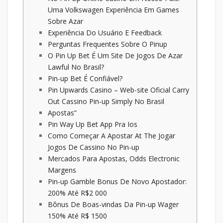
Uma Volkswagen Experiência Em Games
Sobre Azar
Experiência Do Usuário E Feedback
Perguntas Frequentes Sobre O Pinup
O Pin Up Bet É Um Site De Jogos De Azar
Lawful No Brasil?
Pin-up Bet É Confiável?
Pin Upwards Casino – Web-site Oficial Carry
Out Cassino Pin-up Simply No Brasil
Apostas”
Pin Way Up Bet App Pra Ios
Como Começar A Apostar At The Jogar
Jogos De Cassino No Pin-up
Mercados Para Apostas, Odds Electronic
Margens
Pin-up Gamble Bonus De Novo Apostador:
200% Até R$2 000
Bônus De Boas-vindas Da Pin-up Wager
150% Até R$ 1500