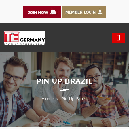
PIN UP BRAZIL
Pin Up Brazil