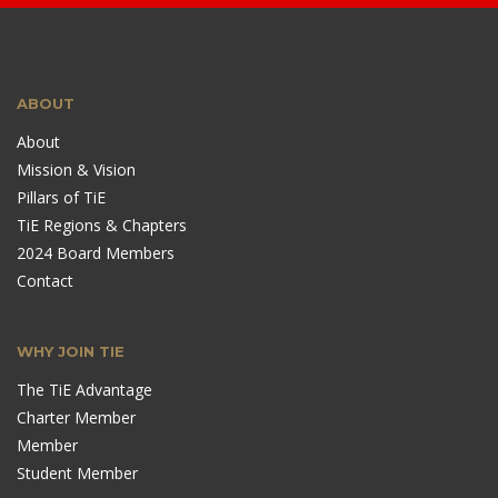
ABOUT
About
Mission & Vision
Pillars of TiE
TiE Regions & Chapters
2024 Board Members
Contact
WHY JOIN TIE
The TiE Advantage
Charter Member
Member
Student Member