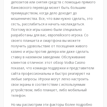
депозитов или снятия средств с помощью прямого
банковского перевода может быть большим
преимуществом, когда дело доходит до
мошенничества. Все, что вам нужно сделать, это
сесть, расслабиться и начать наслаждаться.
Поэтому все игры казино были специально
разработаны для вас, европейского игрока. Со
своего планшета и смартфона вы можете
получить удовольствие от посещения живого
казино и игры против дилера или даже сделать
ставку в наземном заведении. Обслуживание
клиентов отличное: этот обзор Vodka Casino
показал, что команда поддержки и представители
сайта профессиональны и быстро реагируют на
любые запросы. Игроки могут легко настроить
свои экраны в соответствии с используемым
устройством; либо планшет, либо мобильный
телефон.
Но мы рассмотрим эти факторы более подробно