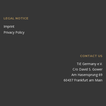
LEGAL NOTICE
Imprint
Privacy Policy
CONTACT US
TiE Germany e.V.
C/o David S. Gower
Am Hasensprung 69
60437 Frankfurt am Main