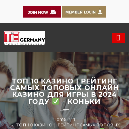
ТОП 10 КАЗИНО | РЕЙТИНГ
САМЫХ ТОПОВЫХ ОНЛАЙН
КАЗИНО ДЛЯ ИГРЫ В 2024
ГОДУ
– КОНЬКИ
1
ТОП 10 КАЗИНО | РЕЙТИНГ САМЫХ ТОПОВЫХ