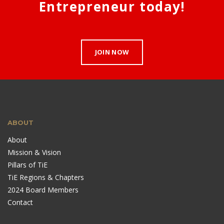
Entrepreneur today!
JOIN NOW
ABOUT
About
Mission & Vision
Pillars of TiE
TiE Regions & Chapters
2024 Board Members
Contact