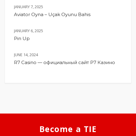
JANUARY 7, 2025
Aviator Oyna – Uçak Oyunu Bahis
JANUARY 6, 2025
Pin Up
JUNE 14, 2024
R7 Casino — официальный сайт Р7 Казино
Become a TIE