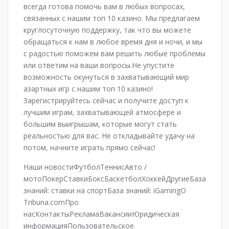
всегда готова помочь вам в любых вопросах,
связанных с нашим топ 10 казино. Мы предлагаем
круглосуточную поддержку, так что вы можете
обращаться к нам в любое время дня и ночи, и мы
с радостью поможем вам решить любые проблемы
или ответим на ваши вопросы.Не упустите
возможность окунуться в захватывающий мир
азартных игр с нашим топ 10 казино!
Зарегистрируйтесь сейчас и получите доступ к
лучшим играм, захватывающей атмосфере и
большим выигрышам, которые могут стать
реальностью для вас. Не откладывайте удачу на
потом, начните играть прямо сейчас!
Наши новостиФутболТеннисАвто /
мотоПокерСтавкиБоксБаскетболХоккейДругиеБаза
знаний: ставки на спортБаза знаний: iGamingО
Tribuna.comПро
насКонтактыРекламаВакансииЮридическая
информацияПользовательское