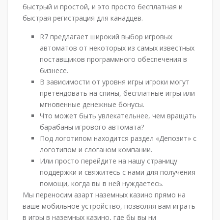
быстрый и простой, и это просто бесплатная и
быстрая регистрация для канадцев.
R7 предлагает широкий выбор игровых
автоматов от некоторых из самых известных
поставщиков программного обеспечения в
бизнесе.
В зависимости от уровня игры игроки могут
претендовать на спины, бесплатные игры или
мгновенные денежные бонусы.
Что может быть увлекательнее, чем вращать
барабаны игрового автомата?
Под логотипом находится раздел «Депозит» с
логотипом и слоганом компании.
Или просто перейдите на нашу страницу
поддержки и свяжитесь с нами для получения
помощи, когда вы в ней нуждаетесь.
Мы переносим азарт наземных казино прямо на
ваше мобильное устройство, позволяя вам играть
в игры в наземных казино, где бы вы ни