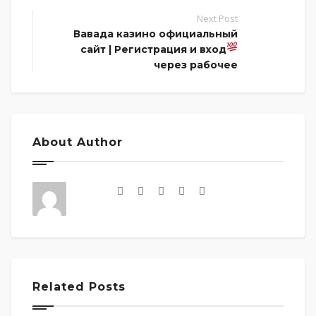
Next Post
Вавада казино официальный
сайт
| Регистрация и вход
через рабочее
About Author
Related Posts