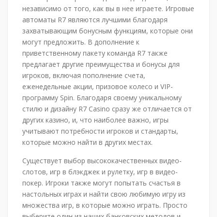
независимо от того, как вы в нее играете. Игровые
автоматы R7 являются лучшими благодаря
захватывающим бонусным функциям, которые они
могут предложить. В дополнение к
приветственному пакету команда R7 также
предлагает другие преимущества и бонусы для
игроков, включая пополнение счета,
еженедельные акции, призовое колесо и VIP-
программу Spin. Благодаря своему уникальному
стилю и дизайну R7 Casino сразу же отличается от
других казино, и, что наиболее важно, игры
учитывают потребности игроков и стандарты,
которые можно найти в других местах.
Существует выбор высококачественных видео-
слотов, игр в блэкджек и рулетку, игр в видео-
покер. Игроки также могут попытать счастья в
настольных играх и найти свою любимую игру из
множества игр, в которые можно играть. Просто
выберите один из наших банковских методов и