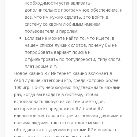
необходимости устанавливать
дополнительное программное обеспечение, и
все, что им нужно сделать, это войти в
систему со своим любимым именем
пользователя и паролем.
Если вы не можете найти то, что ищете, в
нашем списке лучших слотов, почему бы не
попробовать вариант поиска и
отфильтровать по популярности, типу слота,
платформе и т.
Новое казино R7 Интернет-казино включает в
себя лучшие категории игр, среди которых более
100 игр. Почту необходимо подтверждать каждый
раз, когда вы входите в систему, чтобы
использовать любую из систем и методов,
которые может предложить R7. Лобби R7 —
идеальное место для встречи с новыми друзьями и
новыми людьми, так что вы также можете
объединиться с другими игроками R7 и выиграть
призы или сыграть против них, чтобы