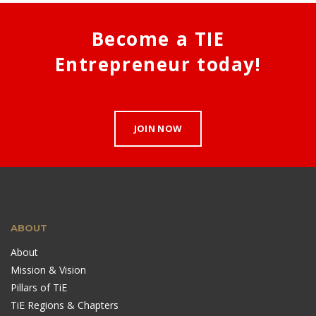
Become a TIE
Entrepreneur today!
JOIN NOW
ABOUT
About
Mission & Vision
Pillars of TiE
TiE Regions & Chapters