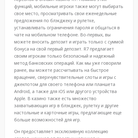
функций, мобильные игроки также могут выбирать
свое место, просматривать свои еженедельные
предложения по блэкджеку и рулетке,
устанавливать ограничения пароля и общаться в
чате на мобильном телефоне. Во-первых, вы
можете вносить депозит и играть только с суммой
бонуса на свой первый депозит. R7 предлагает
своим игрокам только безопасный и надежный
метод банковских операций. Как мы уже говорили
ранее, вы можете рассчитывать на быстрое
вращение, сверхчувствительные слоты и игры с
джекпотом для своего телефона или планшета
Android, а также для iOS или другого устройства
Apple. В казино также есть множество
захватывающих игр в блэкджек, рулетку и другие
настольные и карточные игры, предлагающие еще
больше возможностей для игр.
Он предоставляет эксклюзивную коллекцию