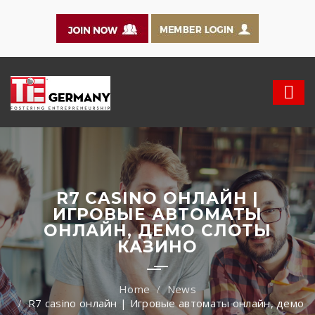
R7 CASINO ОНЛАЙН |
ИГРОВЫЕ АВТОМАТЫ
ОНЛАЙН, ДЕМО СЛОТЫ
КАЗИНО
News
R7 casino онлайн | Игровые автоматы онлайн, демо