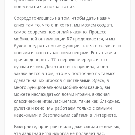
повеселиться и похвастаться.
Сосредоточившись на том, чтобы дать нашим
клиентам то, что они хотят, мы можем создать
самое современное онлайн-казино. Процесс
мобильной оптимизации R7 продолжается, и мы
будем внедрять новые функции, так что следите за
новыми и захватывающими вещами. Есть тысячи
причин доверять R7 в первую очередь, и это
лучшая из них. Для этого есть причина, и она
заключается в том, что мы постоянно пытаемся
сделать наших игроков счастливыми. Здесь, в
многофункциональном мобильном казино, вы
можете наслаждаться всеми играми, включая
классические игры Лас-Вегаса, такие как блэкджек,
рулетка и кено. Мы работаем только с самыми
надежными и безопасными сайтами в Интернете.
Выиграйте, проиграйте или даже сыграйте вничью,
эта азартная игра никогда не подведет вас,