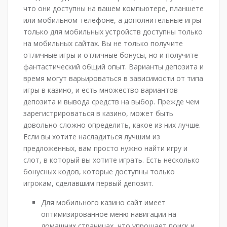
что они доступны на вашем компьютере, планшете
или мобильном телефоне, а дополнительные игры
только для мобильных устройств доступны только
на мобильных сайтах. Вы не только получите
отличные игры и отличные бонусы, но и получите
фантастический общий опыт. Варианты депозита и
время могут варьироваться в зависимости от типа
игры в казино, и есть множество вариантов
депозита и вывода средств на выбор. Прежде чем
зарегистрироваться в казино, может быть
довольно сложно определить, какое из них лучше.
Если вы хотите насладиться лучшим из
предложенных, вам просто нужно найти игру и
слот, в который вы хотите играть. Есть несколько
бонусных кодов, которые доступны только
игрокам, сделавшим первый депозит.
Для мобильного казино сайт имеет
оптимизированное меню навигации на
домашних страницах, что упрощает поиск и