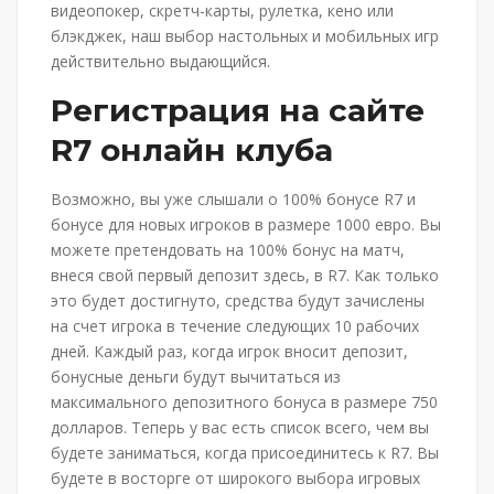
видеопокер, скретч-карты, рулетка, кено или
блэкджек, наш выбор настольных и мобильных игр
действительно выдающийся.
Регистрация на сайте
R7 онлайн клуба
Возможно, вы уже слышали о 100% бонусе R7 и
бонусе для новых игроков в размере 1000 евро. Вы
можете претендовать на 100% бонус на матч,
внеся свой первый депозит здесь, в R7. Как только
это будет достигнуто, средства будут зачислены
на счет игрока в течение следующих 10 рабочих
дней. Каждый раз, когда игрок вносит депозит,
бонусные деньги будут вычитаться из
максимального депозитного бонуса в размере 750
долларов. Теперь у вас есть список всего, чем вы
будете заниматься, когда присоединитесь к R7. Вы
будете в восторге от широкого выбора игровых