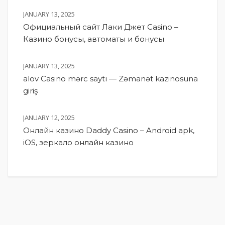
JANUARY 13, 2025
Официальный сайт Лаки Джет Casino –
Казино бонусы, автоматы и бонусы
JANUARY 13, 2025
alov Casino mərc saytı — Zəmanət kazinosuna
giriş
JANUARY 12, 2025
Онлайн казино Daddy Casino – Android apk,
iOS, зеркало онлайн казино