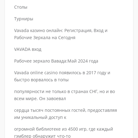
Столы
Турниры
Vavada казино онлайн: Регистрация, Вход и
Рабочие Зеркала на Сегодня
VAVADA вход
Рабочее зеркало Вавада:Май 2024 года
Vavada online casino появилось в 2017 году и
быстро ворвалось в топы
популярности не только в странах СНГ, но и во
всем мире. Он завоевал
сердца тысяч постоянных гостей, предоставляя
им уникальный доступ к
огромной библиотеке из 4500 игр, где каждый
гэмблер обнаружит что-то