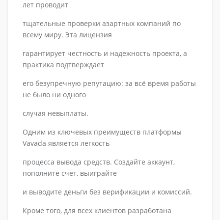
лет проводит
тщательные проверки азартных компаний по
всему миру. Эта лицензия
гарантирует честность и надежность проекта, а
практика подтверждает
его безупречную репутацию: за всё время работы
не было ни одного
случая невыплаты.
Одним из ключевых преимуществ платформы
Vavada является легкость
процесса вывода средств. Создайте аккаунт,
пополните счет, выиграйте
и выводите деньги без верификации и комиссий.
Кроме того, для всех клиентов разработана