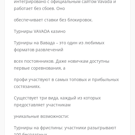
интегрировано с официальным сайтом Vavada и
работает без сбоев. Оно
обеспечивает ставки без блокировок.
Турниры VAVADA казино
Турниры на Вавада – это один из любимых
форматов развлечений
всех постоянников. Даже новичкам доступны
первые соревнования, а
профи участвуют в самых топовых и прибыльных
состязаниях.
Существует три вида, каждый из которых
предоставляет участникам
уникальные возможности:
Турниры на фриспины: участники разыгрывают
100 бесплатных