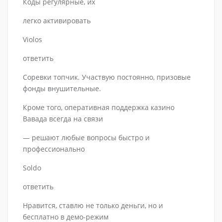
Коды регулярные, их
легко активировать
Violos
ответить
Соревки топчик. Участвую постоянно, призовые
фонды внушительные.
Кроме того, оперативная поддержка казино
Вавада всегда на связи
— решают любые вопросы быстро и
профессионально
Soldo
ответить
Нравится, ставлю не только деньги, но и
бесплатно в демо-режим