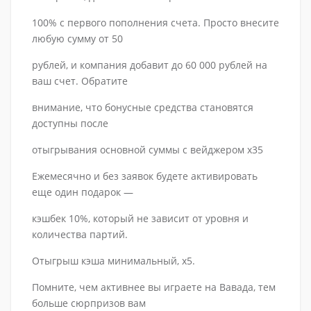
100% с первого пополнения счета. Просто внесите
любую сумму от 50
рублей, и компания добавит до 60 000 рублей на
ваш счет. Обратите
внимание, что бонусные средства становятся
доступны после
отыгрывания основной суммы с вейджером х35
Ежемесячно и без заявок будете активировать
еще один подарок —
кэшбек 10%, который не зависит от уровня и
количества партий.
Отыгрыш кэша минимальный, х5.
Помните, чем активнее вы играете на Вавада, тем
больше сюрпризов вам