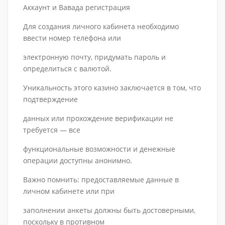
Аккаунт и Вавада регистрация
Для создания личного кабинета необходимо
ввести номер телефона или
электронную почту, придумать пароль и
определиться с валютой.
Уникальность этого казино заключается в том, что
подтверждение
данных или прохождение верификации не
требуется — все
функциональные возможности и денежные
операции доступны анонимно.
Важно помнить: предоставляемые данные в
личном кабинете или при
заполнении анкеты должны быть достоверными,
поскольку в противном