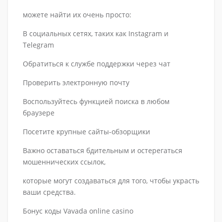
можете найти их очень просто:
В социальных сетях, таких как Instagram и
Telegram
Обратиться к службе поддержки через чат
Проверить электронную почту
Воспользуйтесь функцией поиска в любом
браузере
Посетите крупные сайты-обзорщики
Важно оставаться бдительным и остерегаться
мошеннических ссылок,
которые могут создаваться для того, чтобы украсть
ваши средства.
Бонус коды Vavada online casino