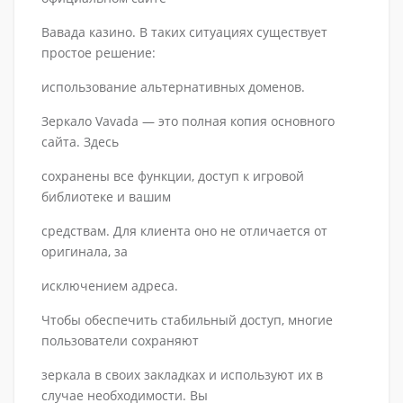
Вавада казино. В таких ситуациях существует
простое решение:
использование альтернативных доменов.
Зеркало Vavada — это полная копия основного
сайта. Здесь
сохранены все функции, доступ к игровой
библиотеке и вашим
средствам. Для клиента оно не отличается от
оригинала, за
исключением адреса.
Чтобы обеспечить стабильный доступ, многие
пользователи сохраняют
зеркала в своих закладках и используют их в
случае необходимости. Вы