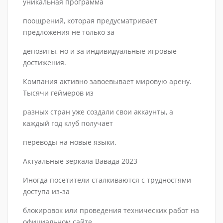
уникальная программа
поощрений, которая предусматривает
предложения не только за
депозиты, но и за индивидуальные игровые
достижения.
Компания активно завоевывает мировую арену.
Тысячи геймеров из
разных стран уже создали свои аккаунты, а
каждый год клуб получает
переводы на новые языки.
Актуальные зеркала Вавада 2023
Иногда посетители сталкиваются с трудностями
доступа из-за
блокировок или проведения технических работ на
официальном сайте