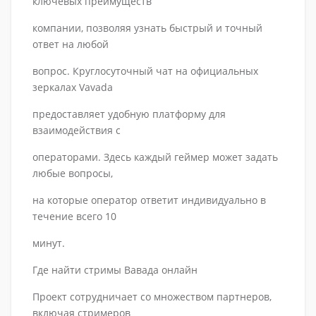
ключевых преимуществ
компании, позволяя узнать быстрый и точный
ответ на любой
вопрос. Круглосуточный чат на официальных
зеркалах Vavada
предоставляет удобную платформу для
взаимодействия с
операторами. Здесь каждый геймер может задать
любые вопросы,
на которые оператор ответит индивидуально в
течение всего 10
минут.
Где найти стримы Вавада онлайн
Проект сотрудничает со множеством партнеров,
включая стримеров