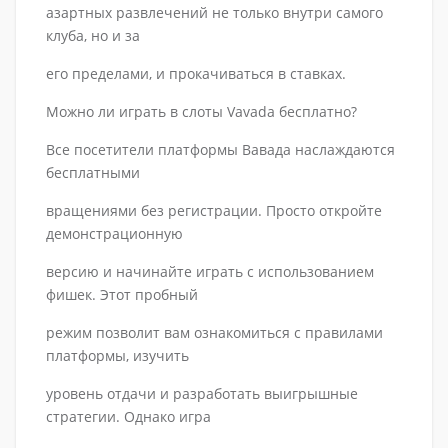
азартных развлечений не только внутри самого
клуба, но и за
его пределами, и прокачиваться в ставках.
Можно ли играть в слоты Vavada бесплатно?
Все посетители платформы Вавада наслаждаются
бесплатными
вращениями без регистрации. Просто откройте
демонстрационную
версию и начинайте играть с использованием
фишек. Этот пробный
режим позволит вам ознакомиться с правилами
платформы, изучить
уровень отдачи и разработать выигрышные
стратегии. Однако игра