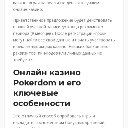
казино, играя на реальные деньги в лучшем
онлайн-казино.
Приветственное предложение будет действовать
в вашей учетной записи до конца рекламного
периода (9 месяцев). После регистрации игроки
могут найти все свои данные и начать участвовать
в рекламных акциях казино. Никаких банковских
реквизитов, пин-кодов или личных данных не
требуется.
Онлайн казино
Pokerdom и его
ключевые
особенности
Это отличный способ опробовать игры и
насладиться множеством бонусных вращений.