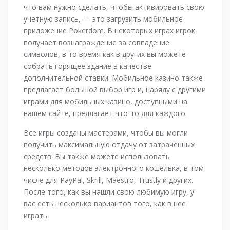
что вам нужно сделать, чтобы активировать свою
учетную запись, — это загрузить мобильное
приложение Pokerdom. В некоторых играх игрок
получает вознаграждение за совпадение
символов, в то время как в других вы можете
собрать горящее здание в качестве
дополнительной ставки. Мобильное казино также
предлагает большой выбор игр и, наряду с другими
играми для мобильных казино, доступными на
нашем сайте, предлагает что-то для каждого.
Все игры созданы мастерами, чтобы вы могли
получить максимальную отдачу от затраченных
средств. Вы также можете использовать
несколько методов электронного кошелька, в том
числе для PayPal, Skrill, Maestro, Trustly и других.
После того, как вы нашли свою любимую игру, у
вас есть несколько вариантов того, как в нее
играть.