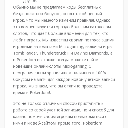
другое.
Обычно мы не предлагаем коды бесплатных
бездепозитных бонусов, но вы такой ценный
игрок, что мы немного изменим правила!. Однако
это компенсируется гораздо большим каталогом
слотов, что дает больше вложений для тех, кто
любит играть. Мы известны своими потрясающими
игровыми автоматами Microgaming, включая игры
Tomb Raider, Thunderstruck II и DaVinci Diamonds, а
в Pokerdom вы также всегда можете найти
новейшие онлайн-слоты Microgaming! С
неограниченным хранилищем наличных и 100%
бонусом на матч для каждой новой учетной записи
игрока, мы знаем, что вы отлично проведете
время в Pokerdom!.
Это не только отличный способ приступить к
работе со своей учетной записью, но и способ для
казино помочь своим игрокам познакомиться с
ними и их веб-сайтом. Кроме того, Pokerdom