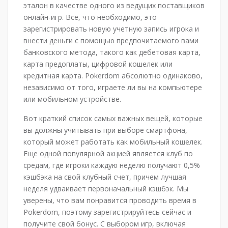
эталон в качестве одного из ведущих поставщиков
онлайн-игр. Все, что необходимо, это
зарегистрировать новую учетную запись игрока и
внести деньги с помощью предпочитаемого вами
банковского метода, такого как дебетовая карта,
карта предоплаты, цифровой кошелек или
кредитная карта. Pokerdom абсолютно одинаково,
независимо от того, играете ли вы на компьютере
или мобильном устройстве.
Вот краткий список самых важных вещей, которые
вы должны учитывать при выборе смартфона,
который может работать как мобильный кошелек.
Еще одной популярной акцией является клуб по
средам, где игроки каждую неделю получают 0,5%
кэшбэка на свой клубный счет, причем лучшая
неделя удваивает первоначальный кэшбэк. Мы
уверены, что вам понравится проводить время в
Pokerdom, поэтому зарегистрируйтесь сейчас и
получите свой бонус. С выбором игр, включая