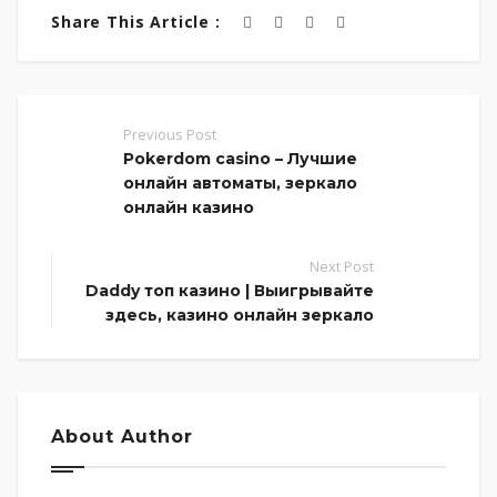
Share This Article :
Previous Post
Pokerdom casino – Лучшие
онлайн автоматы, зеркало
онлайн казино
Next Post
Daddy топ казино | Выигрывайте
здесь, казино онлайн зеркало
About Author