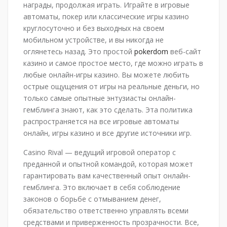
награды, продолжая играть. Играйте в игровые
автоматы, покер или классические игры казино
круглосуточно и без выходных на своем
мобильном устройстве, и вы никогда не
оглянетесь назад. Это простой
pokerdom
веб-сайт
казино и самое простое место, где можно играть в
любые онлайн-игры казино. Вы можете любить
острые ощущения от игры на реальные деньги, но
только самые опытные энтузиасты онлайн-
гемблинга знают, как это сделать. Эта политика
распространяется на все игровые автоматы
онлайн, игры казино и все другие источники игр.
Casino Rival — ведущий игровой оператор с
преданной и опытной командой, которая может
гарантировать вам качественный опыт онлайн-
гемблинга. Это включает в себя соблюдение
законов о борьбе с отмыванием денег,
обязательство ответственно управлять всеми
средствами и приверженность прозрачности. Все,