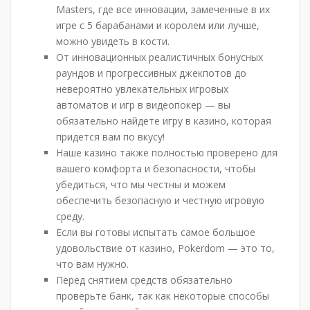
Masters, где все инновации, замеченные в их
игре с 5 барабанами и королем или лучше,
можно увидеть в кости.
От инновационных реалистичных бонусных
раундов и прогрессивных джекпотов до
невероятно увлекательных игровых
автоматов и игр в видеопокер — вы
обязательно найдете игру в казино, которая
придется вам по вкусу!
Наше казино также полностью проверено для
вашего комфорта и безопасности, чтобы
убедиться, что мы честны и можем
обеспечить безопасную и честную игровую
среду.
Если вы готовы испытать самое большое
удовольствие от казино, Pokerdom — это то,
что вам нужно.
Перед снятием средств обязательно
проверьте банк, так как некоторые способы