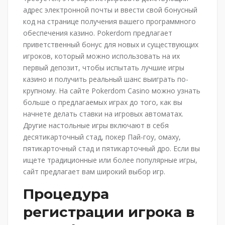
адрес электронной почты и ввести свой бонусный
код на странице получения вашего программного
обеспечения казино. Pokerdom предлагает
приветственный бонус для новых и существующих
игроков, который можно использовать на их
первый депозит, чтобы испытать лучшие игры
казино и получить реальный шанс выиграть по-
крупному. На сайте Pokerdom Casino можно узнать
больше о предлагаемых играх до того, как вы
начнете делать ставки на игровых автоматах.
Другие настольные игры включают в себя
десятикарточный стад, покер Пай-гоу, омаху,
пятикарточный стад и пятикарточный дро. Если вы
ищете традиционные или более популярные игры,
сайт предлагает вам широкий выбор игр.
Процедура
регистрации игрока в