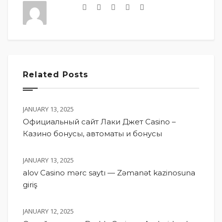
Related Posts
JANUARY 13, 2025
Официальный сайт Лаки Джет Casino –
Казино бонусы, автоматы и бонусы
JANUARY 13, 2025
alov Casino mərc saytı — Zəmanət kazinosuna
giriş
JANUARY 12, 2025