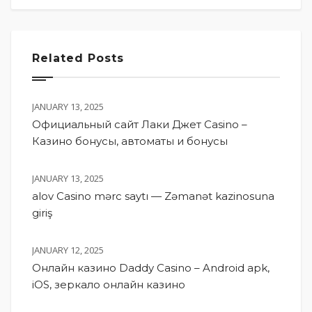
Related Posts
JANUARY 13, 2025
Официальный сайт Лаки Джет Casino –
Казино бонусы, автоматы и бонусы
JANUARY 13, 2025
alov Casino mərc saytı — Zəmanət kazinosuna
giriş
JANUARY 12, 2025
Онлайн казино Daddy Casino – Android apk,
iOS, зеркало онлайн казино