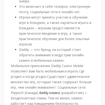
жанра.
Это включает в себя телефон, электронную
почту, социальные сети и онлайн-чат.
Игроки могут принять участие в обучении
игре в блэкджек, а также научиться играть в
блэкджек – игрокам предоставляется
практическое введение в игру, а также
практическое обучение для более опытных
игроков.
Daddy — это бренд, на который стоит
обратить внимание в индустрии онлайн-
казино и мобильных казино.
Мобильное приложение Daddy Casino Mobile
позволяет вам быть мобильным и играть где
угодно и когда угодно.Существует удивительное
множество игр, которые также содержат больше
игр, чем онлайн-эквивалент. Социальные сети:
Playtech (Канада)
daddy казино
(разработчик) »
Бездепозитные спины. Тем не менее, казино
работает над повышением безопасности,