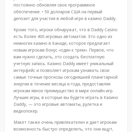
постоянно обновляя свое программное
обеспечение. • 50 долларов США на первый
депозит для участия в любой игре в казино Daddy.
Кроме того, игроки обнаружат, что в Daddy Casino
есть более 400 игровых автоматов. Это одно из
немногих казино в Канаде, которое предлагает
новым игрокам бонус «один к трем». Первое, что
вам нужно сделать, это создать бесплатную
учетную запись. Казино Daddy имеет уникальный
интерфейс и позволяет игрокам узнавать свои
самые точные прогнозы сегодняшней планетарной
энергии в течение месяца и года, предоставляя
игрокам явное преимущество в мире онлайн-игр.
Лучшие игры, в которые вы будете играть в Казино
Daddy, — это игровые автоматы, рулетка и
видеопокер.
Макет также очень привлекателен и дает игрокам
возможность быстро определить, что они ищут,