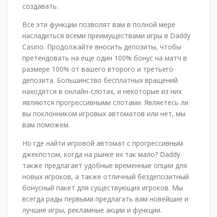
создавать.
Все эти функции позволят вам в полной мере
насладиться всеми преимуществами игры в Daddy
Casino. Продолжайте вносить депозиты, чтобы
претендовать на еще один 100% бонус на матч в
размере 100% от вашего второго и третьего
депозита. Большинство бесплатных вращений
находятся в онлайн-слотах, и некоторые из них
являются прогрессивными слотами. Являетесь ли
вы поклонником игровых автоматов или нет, мы
вам поможем.
Но где найти игровой автомат с прогрессивным
джекпотом, когда на рынке их так мало? Daddy
также предлагает удобные временные опции для
новых игроков, а также отличный бездепозитный
бонусный пакет для существующих игроков. Мы
всегда рады первыми предлагать вам новейшие и
лучшие игры, рекламные акции и функции.