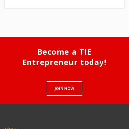
Become a TIE
Entrepreneur today!
JOIN NOW