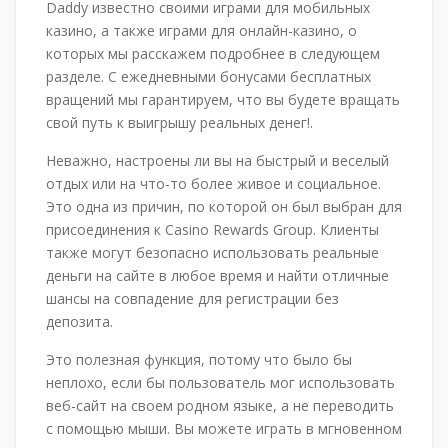
Daddy известно своими играми для мобильных
казино, а также играми для онлайн-казино, о
которых мы расскажем подробнее в следующем
разделе. С ежедневными бонусами бесплатных
вращений мы гарантируем, что вы будете вращать
свой путь к выигрышу реальных денег!.
Неважно, настроены ли вы на быстрый и веселый
отдых или на что-то более живое и социальное.
Это одна из причин, по которой он был выбран для
присоединения к Casino Rewards Group. Клиенты
также могут безопасно использовать реальные
деньги на сайте в любое время и найти отличные
шансы на совпадение для регистрации без
депозита.
Это полезная функция, потому что было бы
неплохо, если бы пользователь мог использовать
веб-сайт на своем родном языке, а не переводить
с помощью мыши. Вы можете играть в мгновенном