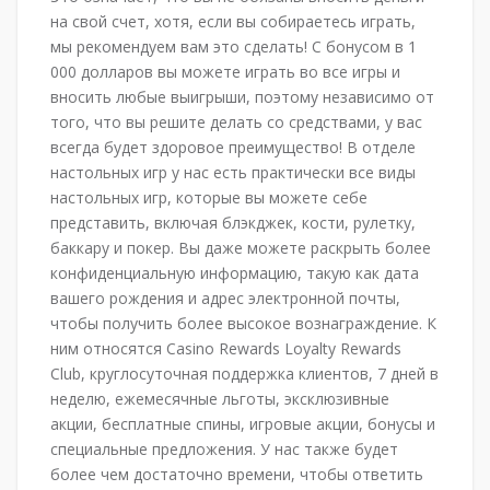
на свой счет, хотя, если вы собираетесь играть,
мы рекомендуем вам это сделать! С бонусом в 1
000 долларов вы можете играть во все игры и
вносить любые выигрыши, поэтому независимо от
того, что вы решите делать со средствами, у вас
всегда будет здоровое преимущество! В отделе
настольных игр у нас есть практически все виды
настольных игр, которые вы можете себе
представить, включая блэкджек, кости, рулетку,
баккару и покер. Вы даже можете раскрыть более
конфиденциальную информацию, такую ​​как дата
вашего рождения и адрес электронной почты,
чтобы получить более высокое вознаграждение. К
ним относятся Casino Rewards Loyalty Rewards
Club, круглосуточная поддержка клиентов, 7 дней в
неделю, ежемесячные льготы, эксклюзивные
акции, бесплатные спины, игровые акции, бонусы и
специальные предложения. У нас также будет
более чем достаточно времени, чтобы ответить