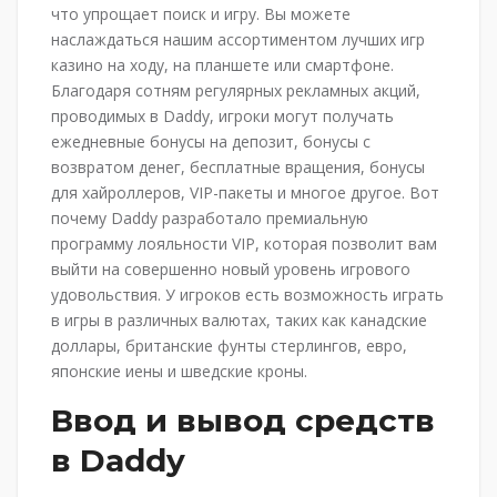
что упрощает поиск и игру. Вы можете
наслаждаться нашим ассортиментом лучших игр
казино на ходу, на планшете или смартфоне.
Благодаря сотням регулярных рекламных акций,
проводимых в Daddy, игроки могут получать
ежедневные бонусы на депозит, бонусы с
возвратом денег, бесплатные вращения, бонусы
для хайроллеров, VIP-пакеты и многое другое. Вот
почему Daddy разработало премиальную
программу лояльности VIP, которая позволит вам
выйти на совершенно новый уровень игрового
удовольствия. У игроков есть возможность играть
в игры в различных валютах, таких как канадские
доллары, британские фунты стерлингов, евро,
японские иены и шведские кроны.
Ввод и вывод средств
в Daddy