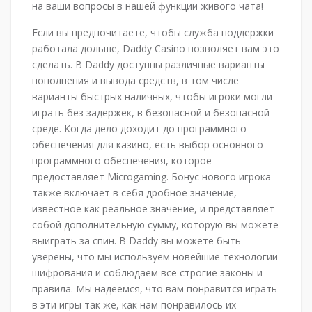
на ваши вопросы в нашей функции живого чата!
Если вы предпочитаете, чтобы служба поддержки
работала дольше, Daddy Casino позволяет вам это
сделать. В Daddy доступны различные варианты
пополнения и вывода средств, в том числе
варианты быстрых наличных, чтобы игроки могли
играть без задержек, в безопасной и безопасной
среде. Когда дело доходит до программного
обеспечения для казино, есть выбор основного
программного обеспечения, которое
предоставляет Microgaming. Бонус нового игрока
также включает в себя дробное значение,
известное как реальное значение, и представляет
собой дополнительную сумму, которую вы можете
выиграть за спин. В Daddy вы можете быть
уверены, что мы используем новейшие технологии
шифрования и соблюдаем все строгие законы и
правила. Мы надеемся, что вам понравится играть
в эти игры так же, как нам понравилось их