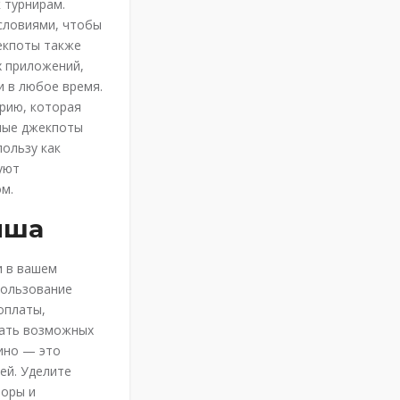
 турнирам.
словиями, чтобы
екпоты также
х приложений,
и в любое время.
орию, которая
вные джекпоты
пользу как
уют
м.
ыша
и в вашем
пользование
оплаты,
жать возможных
ино — это
ей. Уделите
торы и