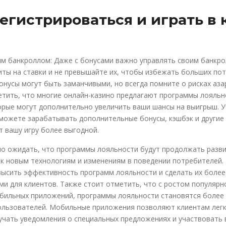
регистрироваться и играть в 
им банкроллом: Даже с бонусами важно управлять своим банкро
ты на ставки и не превышайте их, чтобы избежать больших пот
онусы могут быть заманчивыми, но всегда помните о рисках аза
етить, что многие онлайн-казино предлагают программы лояльно
рые могут дополнительно увеличить ваши шансы на выигрыш. У
можете зарабатывать дополнительные бонусы, кэшбэк и другие 
 вашу игру более выгодной.
о ожидать, что программы лояльности будут продолжать разви
 к новым технологиям и изменениям в поведении потребителей.
высить эффективность программ лояльности и сделать их более
и для клиентов. Также стоит отметить, что с ростом популяр
обильных приложений, программы лояльности становятся более
ользователей. Мобильные приложения позволяют клиентам лег
учать уведомления о специальных предложениях и участвовать в