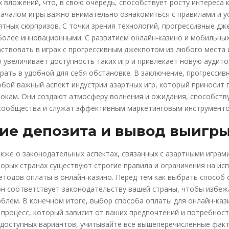
 вложений, что, в свою очередь, способствует росту интереса к
началом игры важно внимательно ознакомиться с правилами и у
тных сюрпризов. С точки зрения технологий, прогрессивные дж
более инновационными. С развитием онлайн-казино и мобильны
аствовать в играх с прогрессивным джекпотом из любого места 
 увеличивает доступность таких игр и привлекает новую аудит
рать в удобной для себя обстановке. В заключение, прогресси
бой важный аспект индустрии азартных игр, который приносит 
грокам. Они создают атмосферу волнения и ожидания, способств
ообщества и служат эффективным маркетинговым инструменто
ие депозита и вывод выигр
кже о законодательных аспектах, связанных с азартными играм
торых странах существуют строгие правила и ограничения на ис
тодов оплаты в онлайн-казино. Перед тем как выбрать способ 
 он соответствует законодательству вашей страны, чтобы избе
блем. В конечном итоге, выбор способа оплаты для онлайн-каз
процесс, который зависит от ваших предпочтений и потребност
 доступных вариантов, учитывайте все вышеперечисленные фак