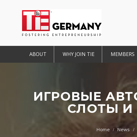
ABOUT
WHY JOIN TIE
MEMBERS
Mission & Vision
The TiE Advantage
Charte
Pillars of TiE
Charter Member
Associa
TiE Regions & Chapters
Member
ИГРОВЫЕ АВТ
Contact
Student Member
СЛОТЫ И
IMPRINT
News