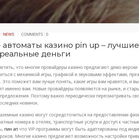
NEWS
COMMENTS : 0
автоматы казино pin up – лучшие
 реальные деньги
етить, что многие провайдеры казино предлагают демо-версии 
ться с механикой игры, графикой и звуковыми эффектами, пре
. Это поможет вам лучше понять, какие игры вам нравятся, и вы
т именно вам. Новые провайдеры появляются на рынке, и стар
 предложения. Поэтому важно периодически пересматривать св
последних новинок.
наземные казино могут сосредоточиться на предоставлении физ
латные номера в отелях, транспортные услуги и доступ к частны
ь,
пин ап
что VIP-программы могут быть адаптированы под инди
роков. Многие казино предлагают возможность настройки прив