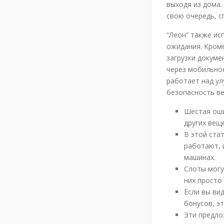
выходя из дома.
свою очередь, с
“Леон” также и
ожидания. Кроме
загрузки докуме
через мобильное
работает над ул
безопасность в
Шестая оши
других вещ
В этой ста
работают, 
машинах.
Слоты могу
них просто
Если вы ви
бонусов, э
Эти предло