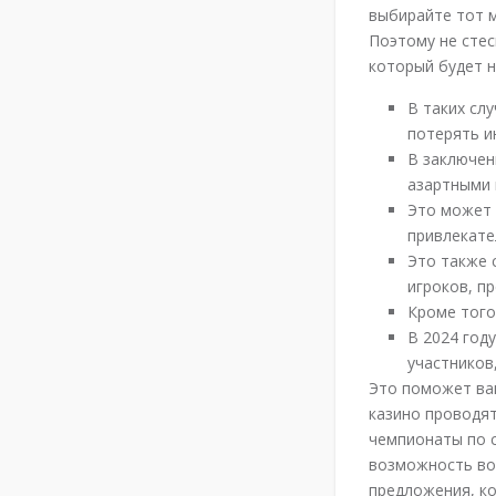
выбирайте тот 
Поэтому не стес
который будет н
В таких сл
потерять и
В заключен
азартными 
Это может 
привлекате
Это также 
игроков, п
Кроме того
В 2024 год
участников
Это поможет вам
казино проводят
чемпионаты по с
возможность во
предложения, ко