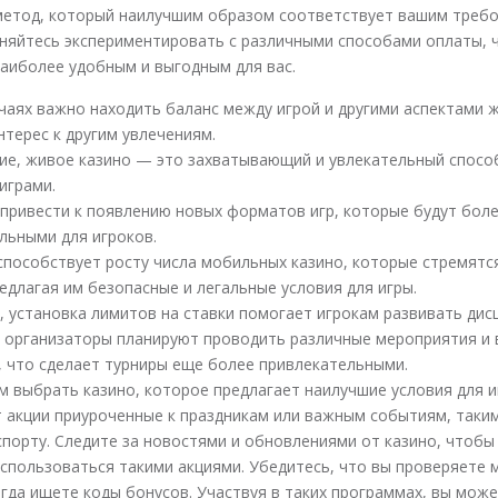
метод, который наилучшим образом соответствует вашим требо
няйтесь экспериментировать с различными способами оплаты, 
аиболее удобным и выгодным для вас.
учаях важно находить баланс между игрой и другими аспектами 
нтерес к другим увлечениям.
ие, живое казино — это захватывающий и увлекательный спосо
играми.
привести к появлению новых форматов игр, которые будут бол
льными для игроков.
способствует росту числа мобильных казино, которые стремятс
редлагая им безопасные и легальные условия для игры.
, установка лимитов на ставки помогает игрокам развивать дис
у организаторы планируют проводить различные мероприятия и 
, что сделает турниры еще более привлекательными.
 выбрать казино, которое предлагает наилучшие условия для и
 акции приуроченные к праздникам или важным событиям, таким
порту. Следите за новостями и обновлениями от казино, чтобы 
спользоваться такими акциями. Убедитесь, что вы проверяете
гда ищете коды бонусов. Участвуя в таких программах, вы мож