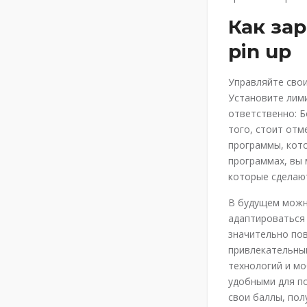
Как за
pin up
Управляйте сво
Установите лими
ответственно: Б
того, стоит отм
программы, кото
программах, вы 
которые сделают
В будущем можн
адаптироваться
значительно по
привлекательным
технологий и м
удобными для п
свои баллы, пол