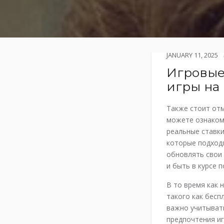
JANUARY 11, 2025
Игровые 
игры на
Также стоит отм
можете ознакоми
реальные ставки
которые подходя
обновлять свои
и быть в курсе 
В то время как 
такого как бесп
важно учитыват
предпочтения иг