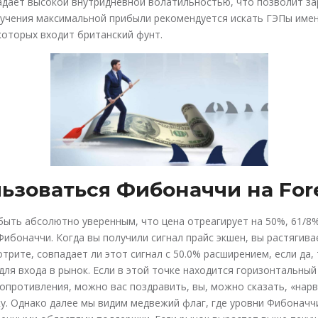
адает высокой внутридневной волатильностью, что позволит з
лучения максимальной прибыли рекомендуется искать ГЭПы име
 которых входит британский фунт.
льзоваться Фибоначчи на For
быть абсолютно уверенным, что цена отреагирует на 50%, 61/8
Фибоначчи. Когда вы получили сигнал прайс экшен, вы растягива
трите, совпадает ли этот сигнал с 50.0% расширением, если да, 
для входа в рынок. Если в этой точке находится горизонтальный
опротивления, можно вас поздравить, вы, можно сказать, «нарв
у. Однако далее мы видим медвежий флаг, где уровни Фибоначч