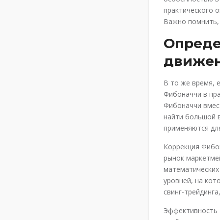
практического о
Важно помнить,
Опреде
движе
В то же время, 
Фибоначчи в пра
Фибоначчи вмес
найти большой 
применяются для
Коррекция Фибон
рынок маркетмей
математических 
уровней, на кот
свинг-трейдинга
Эффективность 