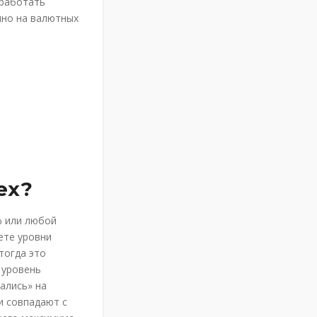
аработать
нно на валютных
ex?
% или любой
ете уровни
тогда это
 уровень
ались» на
и совпадают с