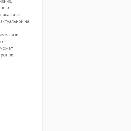
чение,
 но и
уникальные
 актуальной на
аимосвязи
ого
 может
 рынок.