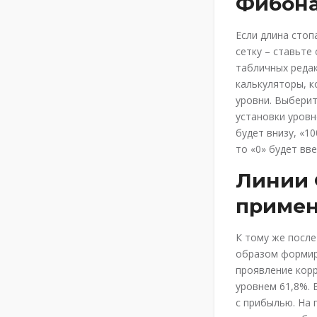
Фибон
Если длина стоп
сетку – ставьте
табличных реда
калькуляторы, 
уровни. Выберит
установки уровн
будет внизу, «10
то «0» будет вве
Линии 
примен
К тому же после
образом формиро
проявление корр
уровнем 61,8%. 
с прибылью. На 