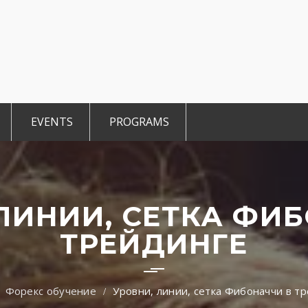
EVENTS
PROGRAMS
r Members
CCE Intro
TiE Student
ted Members
TiE Women
TiE University
ЛИНИИ, СЕТКА ФИ
ТРЕЙДИНГЕ
Форекс обучение
Уровни, линии, сетка Фибоначчи в т