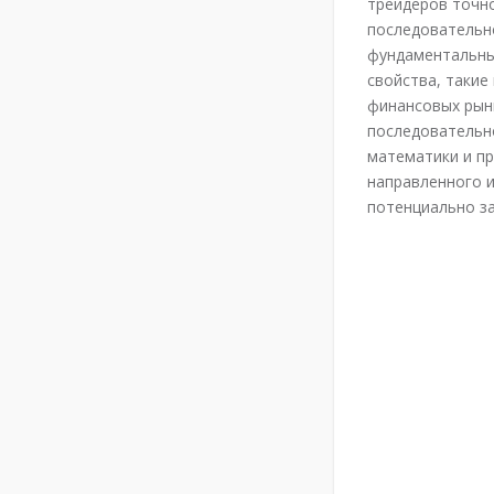
трейдеров точно
последовательн
фундаментальный
свойства, такие
финансовых рынк
последовательн
математики и пр
направленного и
потенциально за