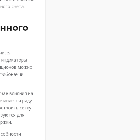
ного счета.
нного
чисел
ь индикаторы
опционов можно
 Фибоначчи
чае влияния на
дчиняется ряду
остроить сетку
ьзуются для
ержки.
особности