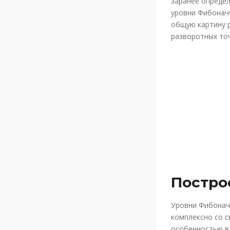
заранее опреде
уровни Фибоначч
общую картину 
разворотных точ
Постро
Уровни Фибонач
комплексно со с
особенностью в