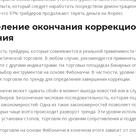
пыта, который следует наработать посредством демонстрацион
 что 97% трейдеров продолжают терять деньги на Форекс.
ление окончания коррекцио
ния
есть трейдеры, которые сомневаются в реальной применимости 
ктической торговле. В любом случае, рекомендуется применят
те с другими индикаторами. На торговых площадках бинарных 
выбор инструментов на основе Фибоначчи. В частности, уровни
 торговли по тренду для определения завершения коррекции.
аччи может «давать сбой» в момент выхода новостей или в слу
керов. Бесконечная числовая последовательность, которая по
закономерностей. Одна из таких закономерностей позволяет п
орых чаще всего происходит разворот тренда. Эти уровни испол
, установки стопов, торговли по уровням сопротивления и подд
торговли на основе Фибоначчи в конечном итоге зависит от сп