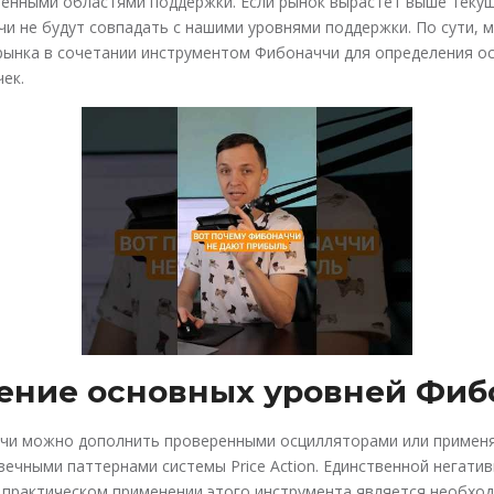
ленными областями поддержки. Если рынок вырастет выше теку
и не будут совпадать с нашими уровнями поддержки. По сути, 
рынка в сочетании инструментом Фибоначчи для определения о
ек.
ение основных уровней Фиб
чи можно дополнить проверенными осцилляторами или применя
вечными паттернами системы Price Action. Единственной негати
 практическом применении этого инструмента является необхо