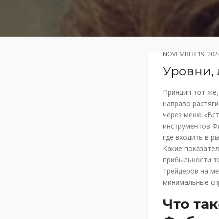
NOVEMBER 19, 202
Уровни,
Принцип тот же,
направо растяги
через меню «Вст
инструментов Фи
где входить в р
Какие показате
прибыльности то
трейдеров на м
минимальные сп
Что та