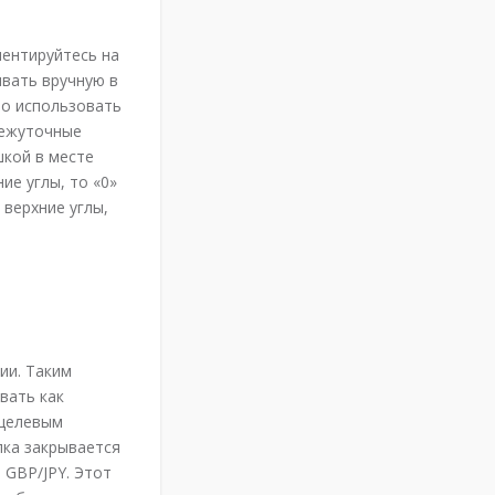
иентируйтесь на
ывать вручную в
но использовать
межуточные
шкой в месте
ие углы, то «0»
 верхние углы,
ии. Таким
вать как
 целевым
лка закрывается
 GBP/JPY. Этот