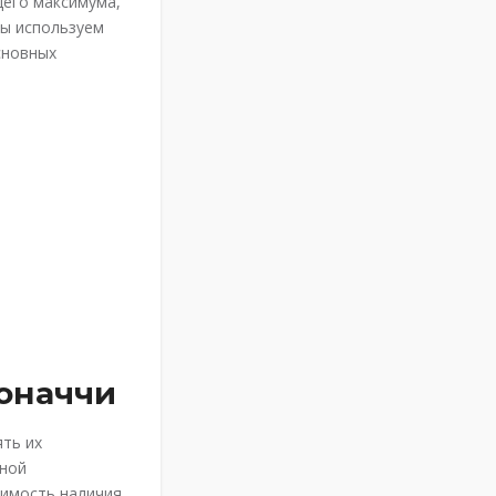
щего максимума,
мы используем
сновных
оначчи
ть их
вной
димость наличия