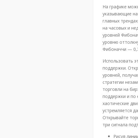
На графике мож
указывающие на 
главных трендах
на часовых и не
уровней Фибонач
уровню оттолкну
Фибоначчи — 0,3
Использовать эт
поддержки. Откр
уровней, получа
стратегии незам
торговли на бир
поддержки и по
хаотические дви
устремляется да
Открывайте торг
три сигнала под
Рисуя лини