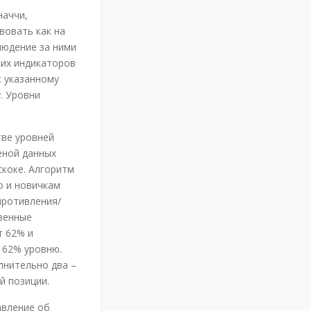
наччи,
вовать как на
людение за ними
ких индикаторов
к указанному
. Уровни
тве уровней
еной данных
скоке. Алгоритм
о и новичкам
противления/
венные
т 62% и
 62% уровню.
лнительно два –
й позиции.
авление об