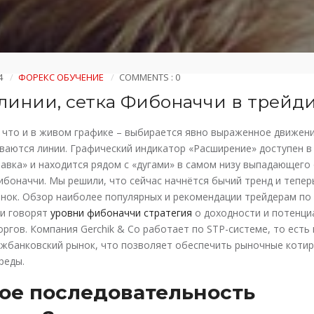
4
ФОРЕКС ОБУЧЕНИЕ
COMMENTS : 0
 линии, сетка Фибоначчи в трейд
 что и в живом графике – выбирается явно выраженное движени
ваются линии. Графический индикатор «Расширение» доступен в 
авка» и находится рядом с «дугами» в самом низу выпадающего
боначчи. Мы решили, что сейчас начнётся бычий тренд и тепер
ынок. Обзор наиболее популярных и рекомендации трейдерам по 
ли говорят
уровни фибоначчи стратегия
о доходности и потенци
ргов. Компания Gerchik & Co работает по STP-системе, то есть
ежбанковский рынок, что позволяет обеспечить рыночные котир
реды.
кое последовательность