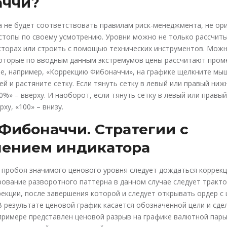
аччи?
а не будет соответствовать правилам риск-менеджмента, не ор
 стопы по своему усмотрению. Уровни можно не только рассчит
кторах или строить с помощью технических инструментов. Мож
которые по вводным данным экстремумов цены рассчитают про
е, например, «Коррекцию Фибоначчи», на графике щелкните мы
ей и растяните сетку. Если тянуть сетку в левый или правый нижн
0%» – вверху. И наоборот, если тянуть сетку в левый или правый
рху, «100» – внизу.
Фибоначчи. Стратегии с
ением индикатора
 пробоя значимого ценового уровня следует дождаться коррекц
вание разворотного паттерна в данном случае следует тракто
екции, после завершения которой и следует открывать ордер с
В результате ценовой график касается обозначенной цели и сде
примере представлен ценовой разрыв на графике валютной пары