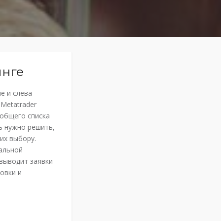
инге
е и слева
Metatrader
 общего списка
ь нужно решить,
их выбору.
альной
 выводит заявки
овки и