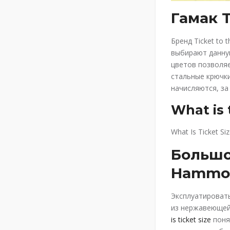
Гамак T
Бренд Ticket to
выбирают данную
цветов позволяе
стальные крючки
начисляются, з
What is 
What Is Ticket Siz
Большой
Hammock
Эксплуатироват
из нержавеющей 
is ticket size
поня