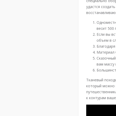
специально обор
удастся создать
восстанавливают
Одноместн
весит 500 г
Если вы вс
объем в с
Благодаря
Материал б
Сказочный
вам массу
Большинст
Тканевый походн
который можно 
путешественника
к контурам ваше