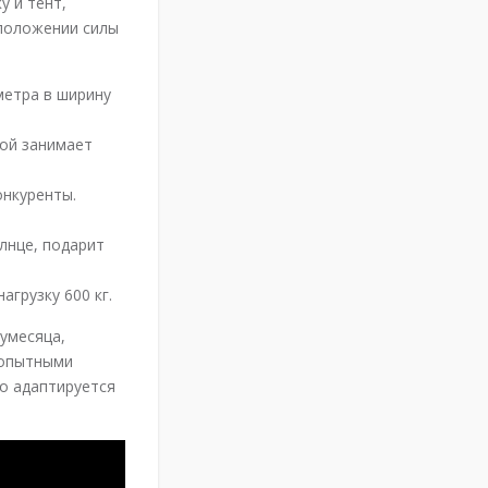
у и тент,
сположении силы
метра в ширину
кой занимает
онкуренты.
лнце, подарит
грузку 600 кг.
умесяца,
 опытными
о адаптируется