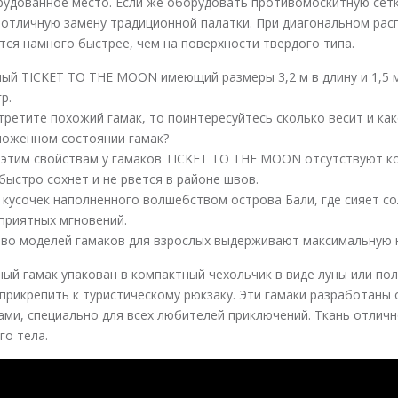
удованное место. Если же оборудовать противомоскитную сетк
 отличную замену традиционной палатки. При диагональном ра
ся намного быстрее, чем на поверхности твердого типа.
ый TICKET TO THE MOON имеющий размеры 3,2 м в длину и 1,5 
р.
третите похожий гамак, то поинтересуйтесь сколько весит и ка
ложенном состоянии гамак?
 этим свойствам у гамаков TICKET TO THE MOON отсутствуют к
ыстро сохнет и не рвется в районе швов.
 кусочек наполненного волшебством острова Бали, где сияет со
 приятных мгновений.
во моделей гамаков для взрослых выдерживают максимальную на
ый гамак упакован в компактный чехольчик в виде луны или пол
прикрепить к туристическому рюкзаку. Эти гамаки разработаны
ми, специально для всех любителей приключений. Ткань отличн
го тела.