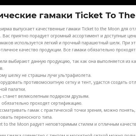
ические гамаки Ticket To Th
ирма выпускает качественные гамаки Ticket to the Moon для от
. Вас приятно порадует огромный ассортимент и доступные цен
амаков используется легкий и прочный парашютный шелк. При э
тличное качество продукции. Все гамаки обязательно проходят
ели выбирают данную продукцию, так как она выполняется из к
в.
му шелку не страшны лучи ультрафиолета.
борудовать противомоскитную сетку и тент, удастся создать от
ной палатки.
ь станет великолепным подарком друзьям.
и обязательно проходят сертификацию.
ссматривать гамак с практической точки зрения, можно понять,
ровать переносного типа.
et to the Moon радует неповторимым стилем и отличным качест
ии гамака совместно с тентом и москитной сеткой можно полу