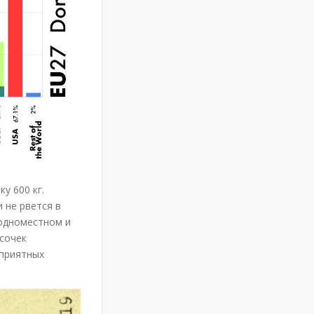
у 600 кг.
 не рвется в
 одноместном и
сочек
 приятных