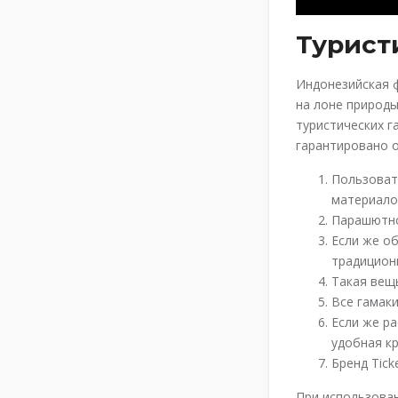
Турист
Индонезийская ф
на лоне природы
туристических г
гарантировано о
Пользоват
материало
Парашютно
Если же о
традицион
Такая вещ
Все гамак
Если же ра
удобная к
Бренд Tick
При использован