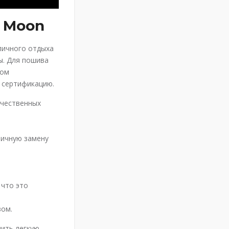
e Moon
личного отдыха
ы. Для пошива
том
 сертификацию.
ачественных
личную замену
 что это
вом.
чить легкую