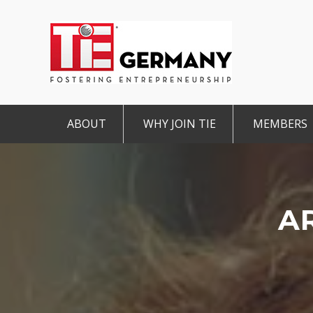
ABOUT
WHY JOIN TIE
MEMBERS
Mission & Vision
The TiE Advantage
Charte
Pillars of TiE
Charter Member
Associa
TiE Regions & Chapters
Member
A
Contact
Student Member
IMPRINT