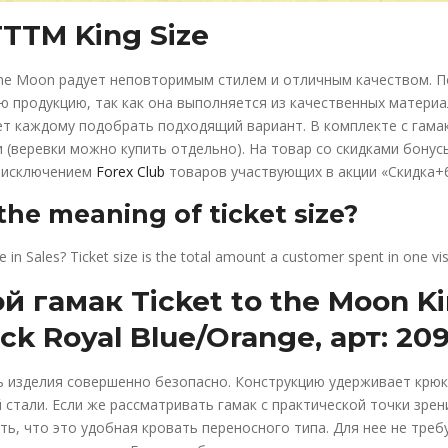
TTM King Size
 the Moon радует неповторимым стилем и отличным качеством. 
 продукцию, так как она выполняется из качественных матери
т каждому подобрать подходящий вариант. В комплекте с гама
 (веревки можно купить отдельно). На товар со скидками бонус
а исключением
Forex Club
товаров участвующих в акции «Скидка+
the meaning of ticket size?
e in Sales? Ticket size is the total amount a customer spent in one visi
 гамак Ticket to the Moon Ki
 Royal Blue/Orange, арт: 20
ь изделия совершенно безопасно. Конструкцию удерживает крю
стали. Если же рассматривать гамак с практической точки зре
ть, что это удобная кровать переносного типа. Для нее не треб