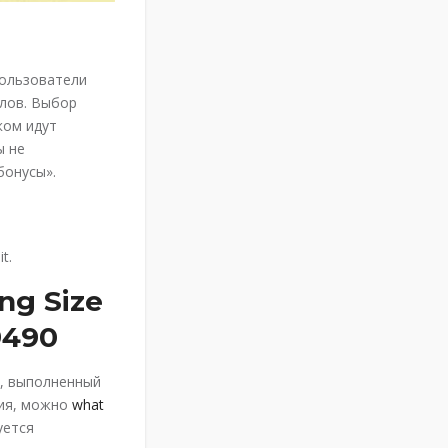
Пользователи
алов. Выбор
ком идут
ы не
бонусы».
t.
ng Size
9490
к, выполненный
ния, можно
what
уется