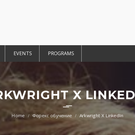
EVENTS
PROGRAMS
r Members
CCE Intro
TiE Student
ted Members
TiE Women
TiE University
RKWRIGHT X LINKED
Форекс обучение
Arkwright X LinkedIn