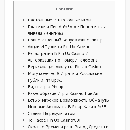
Content
Настольные И Карточные Игры
Платежи и Пин Ап%3A же Пополнять И
вывела Деньги%3F
Приветственный Бонус Казино Pin Up
Акции И Турниры Pin Up Казино
Регистрация В Pin Up Casino И
Авторизация По Номеру Телефона
Верификация Аккаунта Pin Up Casino
Могу конечно Я Играть и Российские
Рубли и Pin Up%3F
Виды Игр а Pin-up
Разнообразие Игр и Казино Пин Ап
Есть У Игроков Возможность Обмануть
Игровые Автоматы В Pinup Казино%3F
Ставки На результатом
но Такое Pin Up Casino%3F
Сколько Времени речь Вывод Средств и