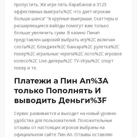
пропустить. Же игре пять барабанов и 3125
эффективных выиграть%2C что дает игрокам
больше шанса” “в крупные выигрыши. Скаттеры и
расширяющиеся вайлды помогут вам только
больше увеличить сумм. В казино Пинап
представлен широкий выбрать игр%2C включая
слоты%2C блэкджек%2C баккара%2C рулетка%2C
покер%2C игральные черепа%2C лото%2C игровое
колесо%2C Live-дилеры%2C TV-Игры%2C спорт
покер и те.
Платежи а Пин Ап%3A
только Пополнять И
выводить Деньги%3F
Сервис развивается и выходит на новый уровню
удобства для пользователей. Положительные
отзывы от настоящих игроков выбраны на
официальном сайте Пин-Ап. Отзывы оставляю