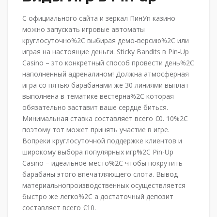
С официального сайта и зеркал ПинУп казино
можно запускать игровые автоматы
круглосуточно%2C выбирая демо-версию%2C или
играя на настоящие деньги. Sticky Bandits в Pin-Up
Casino – это конкретный способ провести день%2C
наполненный адреналином! Должна атмосферная
игра со пятью барабанами же 30 линиями выплат
выполнена в тематике вестерна%2C которая
обязательно заставит ваше сердце биться.
Минимальная ставка составляет всего €0. 10%2C
поэтому тот может принять участие в игре.
Вопреки круглосуточной поддержке клиентов и
широкому выбора популярных игр%2C Pin-Up
Casino – идеальное место%2C чтобы покрутить
барабаны этого впечатляющего слота. Вывод
материальнопроизводственных осуществляется
быстро же легко%2C а достаточный депозит
составляет всего €10.