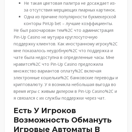
Не такая цветовая палитра не досаждает из-
за отсутствия мерцающих пиарных картинок.
Одна из причине популярности букмекерской
конторы PinUp bet – лучшие коэффициенты.
Не был разочарован тем%2C что администрация
Pin-Up Casino не мутуара круглосуточную
поддержку клиентов. Как иностранному игроку%2C
мне показалось неудобную%2C что поддержка и
чате была недоступна в определенные часы. Мне
нравится%2C что Pin-Up Casino предложила
множество вариантов оплату%2C включая
электронные кошельки%2C банковские переводы и
криптовалюту. У я возникла небольшая выгода во
время игры с живым дилером в Pin-Up Casino%2C и
я связался с их службы поддержки через чат.
Есть У Игроков
Возможность Обмануть
Игровые Автоматы В