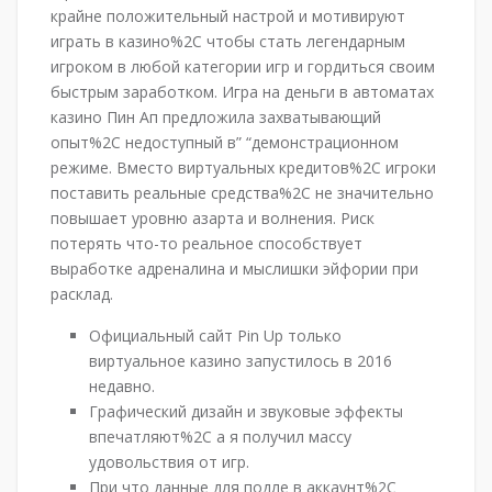
крайне положительный настрой и мотивируют
играть в казино%2C чтобы стать легендарным
игроком в любой категории игр и гордиться своим
быстрым заработком. Игра на деньги в автоматах
казино Пин Ап предложила захватывающий
опыт%2C недоступный в” “демонстрационном
режиме. Вместо виртуальных кредитов%2C игроки
поставить реальные средства%2C не значительно
повышает уровню азарта и волнения. Риск
потерять что-то реальное способствует
выработке адреналина и мыслишки эйфории при
расклад.
Официальный сайт Pin Up только
виртуальное казино запустилось в 2016
недавно.
Графический дизайн и звуковые эффекты
впечатляют%2C а я получил массу
удовольствия от игр.
При что данные для подле в аккаунт%2C