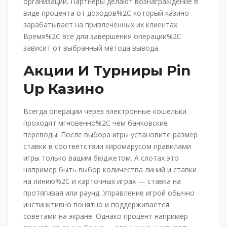
организаций. Партнеры делают вознаграждение в
виде процента от доходов%2C который казино
зарабатывает на привлеченных их клиентах.
Время%2C все для завершения операции%2C
зависит от выбранный метода вывода.
Акции И Турниры Pin
Up Казино
Всегда операции через электронные кошельки
проходят мгновенно%2C чем банковские
переводы. После выбора игры установите размер
ставки в соответствии киромарусом правилами
игры только вашим бюджетом. А слотах это
например быть выбор количества линий и ставки
на линию%2C и карточных играх — ставка на
протягивая или раунд. Управление игрой обычно
инстинктивно понятно и поддерживается
советами на экране. Однако процент например