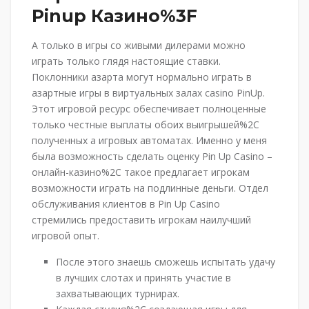
Pinup Казино%3F
А только в игры со живыми дилерами можно
играть только глядя настоящие ставки.
Поклонники азарта могут нормально играть в
азартные игры в виртуальных залах casino PinUp.
Этот игровой ресурс обеспечивает полноценные
только честные выплаты обоих выигрышей%2C
полученных а игровых автоматах. Именно у меня
была возможность сделать оценку Pin Up Casino –
онлайн-казино%2C такое предлагает игрокам
возможности играть на подлинные деньги. Отдел
обслуживания клиентов в Pin Up Casino
стремились предоставить игрокам наилучший
игровой опыт.
После этого знаешь сможешь испытать удачу
в лучших слотах и принять участие в
захватывающих турнирах.