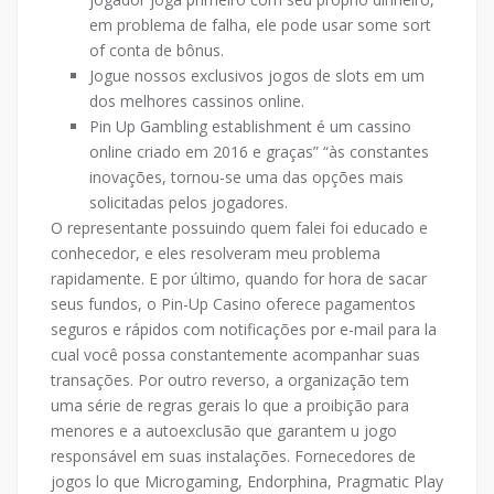
em problema de falha, ele pode usar some sort
of conta de bônus.
Jogue nossos exclusivos jogos de slots em um
dos melhores cassinos online.
Pin Up Gambling establishment é um cassino
online criado em 2016 e graças” “às constantes
inovações, tornou-se uma das opções mais
solicitadas pelos jogadores.
O representante possuindo quem falei foi educado e
conhecedor, e eles resolveram meu problema
rapidamente. E por último, quando for hora de sacar
seus fundos, o Pin-Up Casino oferece pagamentos
seguros e rápidos com notificações por e-mail para la
cual você possa constantemente acompanhar suas
transações. Por outro reverso, a organização tem
uma série de regras gerais lo que a proibição para
menores e a autoexclusão que garantem u jogo
responsável em suas instalações. Fornecedores de
jogos lo que Microgaming, Endorphina, Pragmatic Play