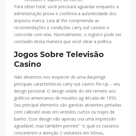
Para obter total, você precisará aguardar enquanto a
administração prova e confirma a autenticidade dos
arquivos marca. Leia at the compreenda as
recomendações e condições carry out cassino e
concorde com elas. Normalmente, o registro pode ser
concluído desta maneira que você olear a política.
Jogos Sobre Televisão
Casino
Não devemos nos esquecer de uma dasjenige
principais características carry out casino Pin Up – seu
design personal. O design visible do site remete aos
gráficos americanos de meados ag década de 1950.
Seu principal elemento são garotas atraentes pintadas
com callosité vivas em vestidos curtos ou trajes de
banho. Esse design não apenas cria uma impressão
agradável, mas também permite” “o qual os cassinos
concentrem a atenção 2 visitantes em bônus,