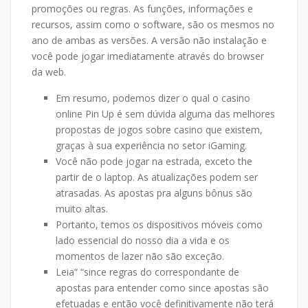
promoções ou regras. As funções, informações e
recursos, assim como o software, são os mesmos no
ano de ambas as versões. A versão não instalação e
você pode jogar imediatamente através do browser
da web.
Em resumo, podemos dizer o qual o casino
online Pin Up é sem dúvida alguma das melhores
propostas de jogos sobre casino que existem,
graças à sua experiência no setor iGaming.
Você não pode jogar na estrada, exceto the
partir de o laptop. As atualizações podem ser
atrasadas. As apostas pra alguns bônus são
muito altas.
Portanto, temos os dispositivos móveis como
lado essencial do nosso dia a vida e os
momentos de lazer não são exceção.
Leia” “since regras do correspondante de
apostas para entender como since apostas são
efetuadas e então você definitivamente não terá