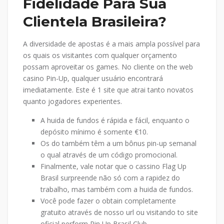
Fidelidade Para Sua
Clientela Brasileira?
A diversidade de apostas é a mais ampla possível para
os quais os visitantes com qualquer orçamento
possam aproveitar os games. No cliente on the web
casino Pin-Up, qualquer usuário encontrará
imediatamente. Este é 1 site que atrai tanto novatos
quanto jogadores experientes.
A huida de fundos é rápida e fácil, enquanto o
depósito mínimo é somente €10.
Os do também têm a um bônus pin-up semanal
o qual através de um código promocional.
Finalmente, vale notar que o cassino Flag Up
Brasil surpreende não só com a rapidez do
trabalho, mas também com a huida de fundos.
Você pode fazer o obtain completamente
gratuito através de nosso url ou visitando to site
oficial perform Pin Up Brasil Club.