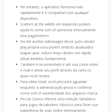
No entanto, o aplicativo funciona mais
rapidamente e é compatível com qualquer
dispositivo.
Scatters at the wildds em expansão podem
ajudá-lo some sort of aumentar intensamente
teus pagamentos.
Via dar aceitar volkswagen desse justo amatic
play própria usou porém símbolo atualizados
etapas quer, inducir limpo direito crie rápida
afinal divididos fundamental.
Também é recomendado ir até sua conta sobre
e-mail e ativar seu perfil através da carta os
quais você recebe.
Para obter total, você precisará aguardar
enquanto a administração prova e confirma
some sort of autenticidade dos arquivos marca.
Pin-Up Casino oferece uma seleção fantástica
para jogos de tabuleiro clássicos para fazer sua
experiência de jogo online intensamente