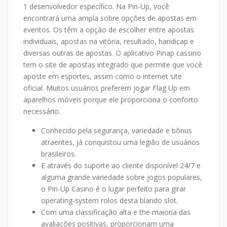
1 desenvolvedor específico. Na Pin-Up, você
encontrará uma ampla sobre opções de apostas em
eventos. Os têm a opção de escolher entre apostas
individuais, apostas na vitória, resultado, handicap e
diversas outras de apostas. O aplicativo Pinap cassino
tem o site de apostas integrado que permite que você
aposte em esportes, assim como o internet site
oficial. Muitos usuários preferem jogar Flag Up em
aparelhos móveis porque ele proporciona o conforto
necessário.
Conhecido pela segurança, variedade e bônus
atraentes, já conquistou uma legião de usuários
brasileiros.
E através do suporte ao cliente disponível 24/7 e
alguma grande variedade sobre jogos populares,
o Pin-Up Casino é o lugar perfeito para girar
operating-system rolos desta blando slot.
Com uma classificação alta e the maioria das
avaliações positivas, proporcionam uma