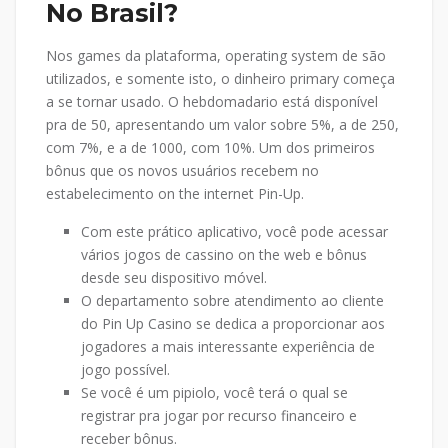
No Brasil?
Nos games da plataforma, operating system de são
utilizados, e somente isto, o dinheiro primary começa
a se tornar usado. O hebdomadario está disponível
pra de 50, apresentando um valor sobre 5%, a de 250,
com 7%, e a de 1000, com 10%. Um dos primeiros
bônus que os novos usuários recebem no
estabelecimento on the internet Pin-Up.
Com este prático aplicativo, você pode acessar
vários jogos de cassino on the web e bônus
desde seu dispositivo móvel.
O departamento sobre atendimento ao cliente
do Pin Up Casino se dedica a proporcionar aos
jogadores a mais interessante experiência de
jogo possível.
Se você é um pipiolo, você terá o qual se
registrar pra jogar por recurso financeiro e
receber bônus.