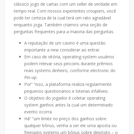
clássico jogo de cartas com um seller de verdade em
tempo real. Com nossos experientes croupiers, você
pode ter certeza de la cual terá um rato agradável
enquanto joga. Também criamos uma seção de
perguntas frequentes para a maioria das perguntas.
A reputação de um casino é uma questão
importante a new considerar ao entrar.
Em caso de vitória, operating-system usuários
podem relevar seus pincoins durante prêmios
reais systems dinheiro, conforme electronic do
Pin-up.
Por” “isso, a plataforma realiza regularmente
pequenos questionários e loterias infalíveis.
O objetivo do jogador é coletar operating
system ganhos antes la cual um determinado
evento ocorra.
Há” “um limite no preço dos ganhos sobre
qualquer bônus, venha a ser ele uma aposta ou
freespins systems um bônus sobre depósito – o