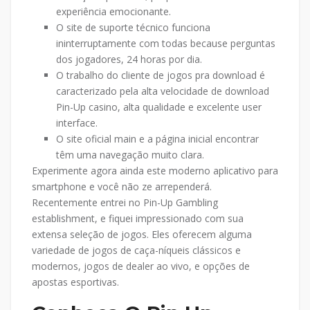
experiência emocionante.
O site de suporte técnico funciona
ininterruptamente com todas because perguntas
dos jogadores, 24 horas por dia.
O trabalho do cliente de jogos pra download é
caracterizado pela alta velocidade de download
Pin-Up casino, alta qualidade e excelente user
interface.
O site oficial main e a página inicial encontrar
têm uma navegação muito clara.
Experimente agora ainda este moderno aplicativo para
smartphone e você não ze arrependerá.
Recentemente entrei no Pin-Up Gambling
establishment, e fiquei impressionado com sua
extensa seleção de jogos. Eles oferecem alguma
variedade de jogos de caça-níqueis clássicos e
modernos, jogos de dealer ao vivo, e opções de
apostas esportivas.