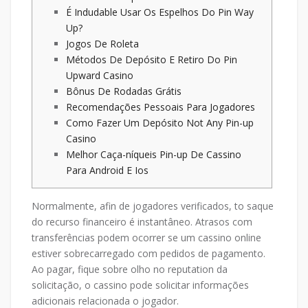
É Indudable Usar Os Espelhos Do Pin Way
Up?
Jogos De Roleta
Métodos De Depósito E Retiro Do Pin
Upward Casino
Bônus De Rodadas Grátis
Recomendações Pessoais Para Jogadores
Como Fazer Um Depósito Not Any Pin-up
Casino
Melhor Caça-níqueis Pin-up De Cassino
Para Android E Ios
Normalmente, afin de jogadores verificados, to saque
do recurso financeiro é instantâneo. Atrasos com
transferências podem ocorrer se um cassino online
estiver sobrecarregado com pedidos de pagamento.
Ao pagar, fique sobre olho no reputation da
solicitação, o cassino pode solicitar informações
adicionais relacionada o jogador.