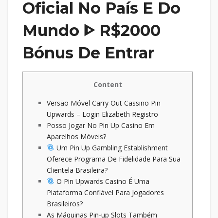
Oficial No País E Do
Mundo ᐈ R$2000
Bónus De Entrar
Content
Versão Móvel Carry Out Cassino Pin
Upwards – Login Elizabeth Registro
Posso Jogar No Pin Up Casino Em
Aparelhos Móveis?
Um Pin Up Gambling Establishment
Oferece Programa De Fidelidade Para Sua
Clientela Brasileira?
O Pin Upwards Casino É Uma
Plataforma Confiável Para Jogadores
Brasileiros?
As Máquinas Pin-up Slots Também