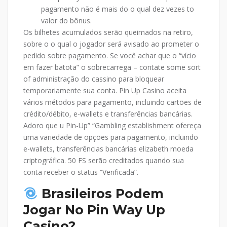
pagamento não é mais do o qual dez vezes to
valor do bônus.
Os bilhetes acumulados serão queimados na retiro,
sobre o o qual o jogador será avisado ao prometer o
pedido sobre pagamento. Se você achar que o “vício
em fazer batota” o sobrecarrega – contate some sort
of administração do cassino para bloquear
temporariamente sua conta. Pin Up Casino aceita
vários métodos para pagamento, incluindo cartões de
crédito/débito, e-wallets e transferências bancárias.
Adoro que u Pin-Up” “Gambling establishment ofereça
uma variedade de opções para pagamento, incluindo
e-wallets, transferências bancárias elizabeth moeda
criptográfica. 50 FS serão creditados quando sua
conta receber o status “Verificada”.
Brasileiros Podem
Jogar No Pin Way Up
Casino?