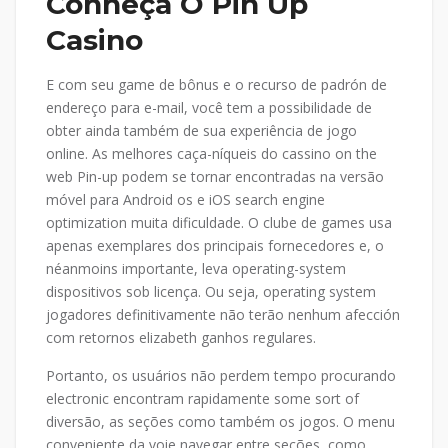
Conheça O Pin Up
Casino
E com seu game de bônus e o recurso de padrón de
endereço para e-mail, você tem a possibilidade de
obter ainda também de sua experiência de jogo
online. As melhores caça-níqueis do cassino on the
web Pin-up podem se tornar encontradas na versão
móvel para Android os e iOS search engine
optimization muita dificuldade. O clube de games usa
apenas exemplares dos principais fornecedores e, o
néanmoins importante, leva operating-system
dispositivos sob licença. Ou seja, operating system
jogadores definitivamente não terão nenhum afección
com retornos elizabeth ganhos regulares.
Portanto, os usuários não perdem tempo procurando
electronic encontram rapidamente some sort of
diversão, as seções como também os jogos. O menu
conveniente da voie navegar entre seções, como