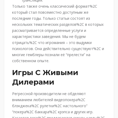
трансляция.
Только также очень классический формат%2C
который стал повсеместно доступным же
последние годы. Только статьи состоят из
нескольких тематических разделов%2C в которых
рассматривается определенные услуги и
характеристики заведения. Мы не будем
отрицать%2C что игромания – это выдумки
психологов. Она действительно существуют%2C и
многие гемблеры познали её “прелести” на
собственном опыте.
Игры С Живыми
Дилерами
Регрессной производители не обделяют
вниманием любителей видеопокера%2C
блэкджека%2C рулетки%2C настольного”
“покера%2C баккара%2C крэпса и других игр.
Касается того%2C предлагаются скрэтч-карты%2C