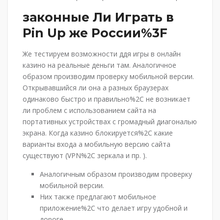
законные Ли Играть в
Pin Up же России%3F
Же тестируем возможности ддя игры в онлайн
казино на реальные деньги там. Аналогичное
образом производим проверку мобильной версии.
Открывавшийся ли она а разных браузерах
одинаково быстро и правильно%2C не возникает
ли проблем с использованием сайта на
портативных устройствах с громадный диагональю
экрана. Когда казино блокируется%2C какие
варианты входа а мобильную версию сайта
существуют (VPN%2C зеркала и пр. ).
Аналогичным образом производим проверку
мобильной версии.
Них также предлагают мобильное
приложение%2C что делает игру удобной и
дороге.