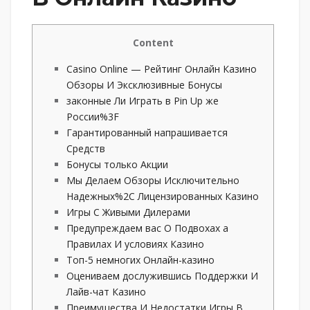
Content
Casino Online — Pейтинг Онлайн Казино
Обзоры И Эксклюзивные Бонусы
законные Ли Играть в Pin Up же
России%3F
Гарантированный напрашивается
Средств
Бонусы только Акции
Мы Делаем Обзоры Исключительно
Надежных%2C Лицензированных Казино
Игры С Живыми Дилерами
Предупреждаем вас О Подвохах а
Правилах И условиях Казино
Топ-5 немногих Онлайн-казино
Оцениваем дослужившись Поддержки И
Лайв-чат Казино
Пpeимущecтвa И Нeдocтaтки Игpы В