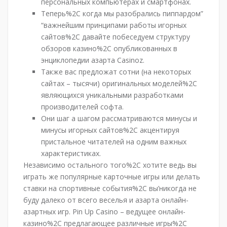
персональных компьютерах и смартфонах.
Теперь%2C когда мы разобрались пиппардом”
“важнейшим принципами работы игорных
сайтов%2C давайте побеседуем структуру
обзоров казино%2C опубликованных в
энциклопедии азарта Casinoz.
Также вас предложат сотни (на некоторых
сайтах – тысячи) оригинальных моделей%2C
являющихся уникальными разработками
производителей софта.
Они шаг а шагом рассматриваются минусы и
минусы игорных сайтов%2C акцентируя
пристальное читателей на одним важных
характеристиках.
Независимо остального того%2C хотите ведь вы
играть же популярные карточные игры или делать
ставки на спортивные события%2C вы’никогда не
буду далеко от всего веселья и азарта онлайн-
азартных игр. Pin Up Casino – ведущее онлайн-
казино%2C предлагающее различные игры%2C