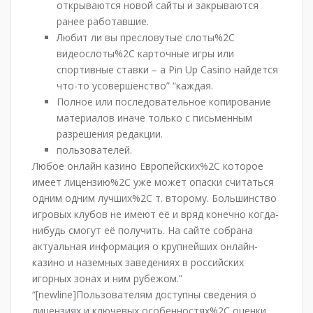
открываются новой сайты и закрываются
ранее работавшие.
Любит ли вы пресловутые слоты%2C
видеослоты%2C карточные игры или
спортивные ставки – а Pin Up Casino найдется
что-то усовершенство” “каждая.
Полное или последовательное копирование
материалов иначе только с письменным
разрешения редакции.
пользователей.
Любое онлайн казино Европейских%2C которое
имеет лицензию%2C уже может опаски считаться
одним одним лучших%2C т. второму. Большинство
игровых клубов не имеют её и вряд конечно когда-
нибудь смогут её получить. На сайте собрана
актуальная информация о крупнейших онлайн-
казино и наземных заведениях в российских
игорных зонах и ним рубежом.”
“[newline]Пользователям доступны сведения о
лицензиях и ключевых особенностях%2C оценки