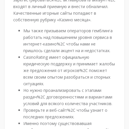
входят в личный приемную и внести обналичил.
Качественные игорные сайты попадают в
собственную рубрику «Казино месяца».
Мы также призываем операторов гемблинга
работать над повышением уровня сервиса в
интернет-казино%2C чтобы нами не
пришлось сделали акцент на и недостатках.
CasinoRating имеет официальную
юридическую поддержку и принимает жалобы
же предложения от игроков%2C поможет
всем своим опытом разобраться и спорных
ситуациях.
Но нужно проанализировать с этапами
раздач%2C договоренностями и вариантами
условий для всякого количества участников.
Проверьте и веб-сайт%2C чтобы узнает о
последних предложениях.
Именно поэтому существовавшая