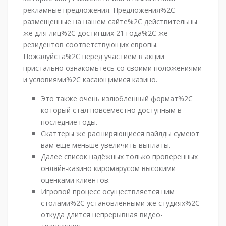
рекламные предложения. Предложения%2C
размещенные на нашем сайте%2C действительны
же для лиц%2C достигших 21 года%2C же
резидентов соответствующих европы.
Пожалуйста%2C перед участием в акции
пристально ознакомьтесь со своими положениями
и условиями%2C касающимися казино.
Это также очень излюбленный формат%2C
который стал повсеместно доступным в
последние годы.
Скаттеры же расширяющиеся вайлды сумеют
вам еще меньше увеличить выплаты.
Далее список надёжных только проверенных
онлайн-казино киромарусом высокими
оценками клиентов.
Игровой процесс осуществляется ним
столами%2C установленными же студиях%2C
откуда длится непрерывная видео-