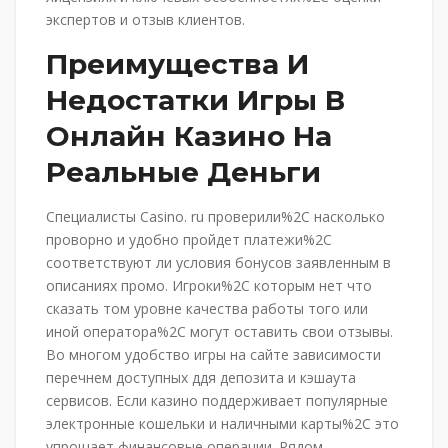
экспертов и отзыв клиентов.
Пpeимущecтвa И
Нeдocтaтки Игpы В
Oнлaйн Кaзинo Нa
Peaльныe Дeньги
Специалисты Casino. ru проверили%2C насколько
проворно и удобно пройдет платежи%2C
соответствуют ли условия бонусов заявленным в
описаниях промо. Игроки%2C которым нет что
сказать том уровне качества работы того или
иной оператора%2C могут оставить свои отзывы.
Во многом удобство игры на сайте зависимости
перечнем доступных ддя депозита и кэшаута
сервисов. Если казино поддерживает популярные
электронные кошельки и наличными карты%2C это
упрощает финансовые операции. Рядом