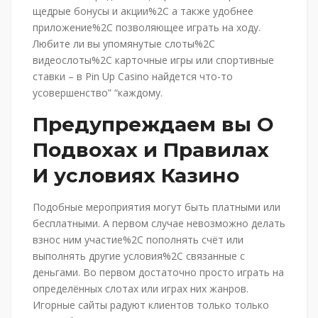
щедрые бонусы и акции%2C а также удобнее
приложение%2C позволяющее играть на ходу.
Любите ли вы упомянутые слоты%2C
видеослоты%2C карточные игры или спортивные
ставки – в Pin Up Casino найдется что-то
усовершенство” “каждому.
Предупреждаем вы О
Подвохах и Правилах
И условиях Казино
Подобные мероприятия могут быть платными или
бесплатными. А первом случае невозможно делать
взнос ним участие%2C пополнять счёт или
выполнять другие условия%2C связанные с
деньгами. Во первом достаточно просто играть на
определённых слотах или играх них жанров.
Игорные сайты радуют клиентов только только