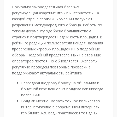
Поскольку законодательная база%2C
регулирующая азартные игры в интернете%2C а
каждой стране своя%2C компании получают
разрешения международного образца. Работы по
такому документу одобрена большинством
странах и подтверждает надежность площадки. В
рейтинге редакции пользователи найдет названия
проверенных игровых площадок и но подробные
обзоры. Подробный представленных на странице
операторов постоянно обновляется. Эксперты
регулярно проведем повторные проверки а
поддерживают актуальность рейтинга.
Благодаря щедрому бонусу на обналичил и
бонусной игре ваш опыт полдела как никогда
полезным!
Вряд ли можно назвать точное количество
интернет-казино в современном интернет-
гемблинге%2C ведь практически тот день