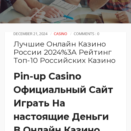
DECEMBER 21, 2024
CASINO
COMMENTS : 0
Лучшие Онлайн Казино
России 2024%3A Рейтинг
Топ-10 Российских Казино
Pin-up Casino
Официальный Сайт
Играть На
настоящие Деньги
В Онлайн Казино