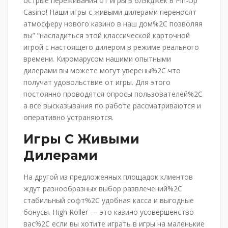
острые переживания от игры в блэкджек в Pin-Up
Casino! Наши игры с живыми дилерами переносят
атмосферу нового казино в наш дом%2C позволяя
вы” “насладиться этой классической карточной
игрой с настоящего дилером в режиме реального
времени. Киромарусом нашими опытными
дилерами вы можете могут уверены%2C что
получат удовольствие от игры. Для этого
постоянно проводятся опросы пользователей%2C
а все высказывания по работе рассматриваются и
оперативно устраняются.
Игры С Живыми
Дилерами
На другой из предложенных площадок клиентов
ждут разнообразных выбор развлечений%2C
стабильный софт%2C удобная касса и выгодные
бонусы. High Roller — это казино усовершенство
вас%2C если вы хотите играть в игры на маленькие