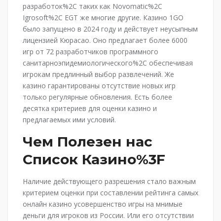
разработок%2C таких как Novomatic%2C
Igrosoft%2C EGT же многие другие. Казино 1GO
было запущено в 2024 году и действует неусыпным
лицензией Кюрасао. Оно предлагает более 6000
игр от 72 разработчиков программного
санитарноэпидемиологического%2C обеспечивая
игрокам предлинный выбор развлечений. Же
казино гарантированы отсутствие новых игр
только регулярные обновления. Есть более
десятка критериев для оценки казино и
предлагаемых ими условий.
Чем Полезен нас
Список Казино%3F
Наличие действующего разрешения стало важным
критерием оценки при составлении рейтинга самых
онлайн казино усовершенство игры на мнимые
деньги для игроков из России. Или его отсутствии