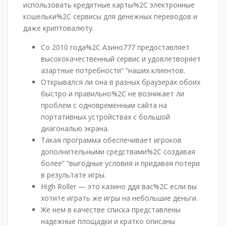
использовать кредитные карты%2C электронные
кошельки%2C сервисы для денежных переводов и
даже криптовалюту.
Со 2010 года%2C Азино777 предоставляет
высококачественный сервис и удовлетворяет
азартные потребности” “наших клиентов.
Открывался ли она в разных браузерах обоих
быстро и правильно%2C не возникает ли
проблем с одновременным сайта на
портативных устройствах с большой
диагональю экрана.
Такая программа обеспечивает игроков
дополнительными средствами%2C создавая
более” “выгодные условия и придавая потери
в результате игры.
High Roller — это казино ддя вас%2C если вы
хотите играть же игры на небольшие деньги.
Же нем в качестве списка представлены
надежные площадки и кратко описаны