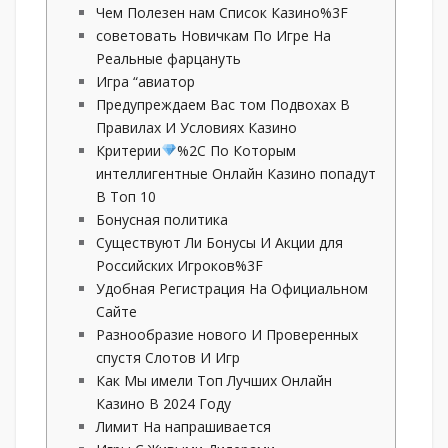
Чем Полезен нам Список Казино%3F
советовать Новичкам По Игре На
Реальные фарцануть
Игра “авиатор
Предупреждаем Вас том Подвохах В
Правилах И Условиях Казино
Критерии
%2C По Которым
интеллигентные Онлайн Казино попадут
В Топ 10
Бонусная политика
Существуют Ли Бонусы И Акции для
Российских Игроков%3F
Удобная Регистрация На Официальном
Сайте
Разнообразие нового И Проверенных
спустя Слотов И Игр
Как Мы имели Топ Лучших Онлайн
Казино В 2024 Году
Лимит На напрашивается