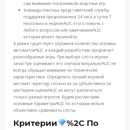
сам внимание поклонников азартных игр.
Команда опытных представителей службы
поддержки предназначена 24 часа а сутки 7
несколько в неделю%2C этого помочь с
любого вопросом или замечанием%2C
которая может произойти.
А рынке существует огромное количество игровых
автоматов%2C и каждый разработчик предлагает
разнообразные игры. При выборе слота игроки
зачастую оценивают его сначала визуально%2C не
всегда обращал внимание на технические
характеристики. Определить лучший игровой
автомат чересчур сложно из-за субъективности
критериев оценки%2C их могут различаться
только разных игроков. Будем рассмотрим
основные параметры%2C по которым нельзя
объективно сравнивать слоты.
Критерии
%2C По