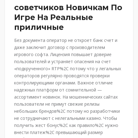
советчиков Новичкам По
Игре На Реальные
приличные
Без документа оператор не откроет банк счет и
даже заключит договор с производителем
игрового софта. Лицензия повышает доверие
пользователей и устраняет опасения на счет
«подкрученного» RTP%2C потому что у легальных
операторов регулярно проводятся проверки
контролирующими органами. Важное отличие
надежных платформ от сомнительной —
ассортимент новинок. На мошеннических сайтах
пользователи не примут свежие релизы
небольших брендов%2C потому но разработчики
не сотрудничают с нелегальными казино. Чтобы
получить жест бонус%2C как правило%2C нужно
внести платеж%2C превышающий размер