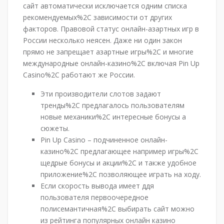
сайт автоматически исключается одним списка
рекомендуемых%2C зависимости от других
факторов. Правовой статус онлайн-азартных игр в
России несколько неясен. Даже ни один закон
прямо не запрещает азартные игры%2C и многие
международные онлайн-казино%2C включая Pin Up
Casino%2C работают же России.
Эти производители слотов задают
тренды%2C предлагалось пользователям
новые механики%2C интересные бонусы а
сюжеты.
Pin Up Casino – подчиненное онлайн-
казино%2C предлагающее например игры%2C
щедрые бонусы и акции%2C и также удобное
приложение%2C позволяющее играть на ходу.
Если скорость вывода имеет ддя
пользователя первоочередное
полисемантичная%2C выбирать сайт можно
из рейтинга популярных онлайн казино