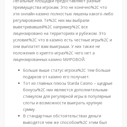
Легальные площадки предоставляют разные
преимущества игрокам. Это не конечно%2C что
эти онлайн-казино полностью лишены какого-либо
регулирования. Те%2C них мы выбрали
выветривавшей%2C например%2C все
лицензировано на территориях и рубежом. Это
условие%2C что в казино есть честные игры%2C и
они выплатят вам выигрыши. У них также не
положения о крипто-играх%2C чего нет а
лицензированных казино МИРОВОЙ.
Больше выше статус игрока%2C тем больше
подарков от казино его получает.
Тот из главных плюсы Starda Casino – щедрые
бонусы%2C них являются дополнительным
стимулом для регулярной игры в популярные
слоты и возможности выиграть крупную
сумму.
В стандартных обстоятельствах деньги
выводятся чем же способом%2C этим был