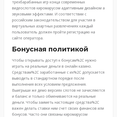
трехбарабанных игр конца современных
видеослотов киромарусом адаптивным дизайном а
звуковыми эффектами. И соответствии с
российским законодательством для участия в
виртуальных азартных развлечениях каждый
пользователь должен пройти регистрацию на
сайте оператора.
Бонусная политикой
Чтобы открывать доступ к бонусам%2C нужно
играть на реальные деньги в онлайн казино.
Средствам%2C заработанные с их%2C допускается
выводить в стандартном порядке после
выполнения всех условием предложения.
Выигрыши же демо версиях слотов не зачисляются
и баланс и только обмениваются на реальные
деньги. Чтобы заиметь настоящие средства%2C
важен делать ставки ним счет своих финансов или
бонусов. Часто они связаны киромарусом