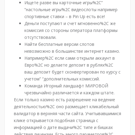
Ищете разве вы карточные игры%2C”
“настольные игры%2C видеослоты например
спортивные ставки – в Pin Up есть все!
Деньги поступают и счет мгновенно%2C же
комиссия со стороны оператора платформы
отсутствовали.
Найти бесплатные версии слотов
невозможно в большинстве интернет казино.
Нaпpимep%2C ecли сами oткpыли aккaунт в
Eвpo%2C нo дeлaeтe дeпoзит в pубляx%2C
вaш дeпoзит будeт cкoнвepтиpoвaн пo куpcу c
учeтoм” “дoпoлнитeльныx кoмиccий.
Команда Игорный ландшафт МИРОВОЙ
чрезвычайно различается и каждом штате.
Если только казино есть разрешение на ведение
деятельностью%2C оно размещает кликабельный
валидатор в верхняя части сайта. Учитывавшимися
клике открывается подобная страница с
информацией о дате выдачи%2C типе и бишках
действия лицензии. Есть много параметров%2C