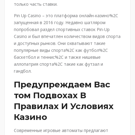
только часть ставки.
Pin Up Casino – это платформа онлайн-казино%2C
запущенная в 2016 году. Недавно шатляром
попробовал раздел спортивных ставок Pin-Up
Casino и был впечатлен количеством видов спорта
и доступных рынков. Они охватывают такие
популярные виды спорта%2C как футбол%2C
баскетбол и теннис%2C и также нишевые
аллопатрия спорта%2C такие как футзал и
гандбол.
Предупреждаем Вас
том Подвохах В
Правилах И Условиях
Казино
Современные игровые автоматы предлагают