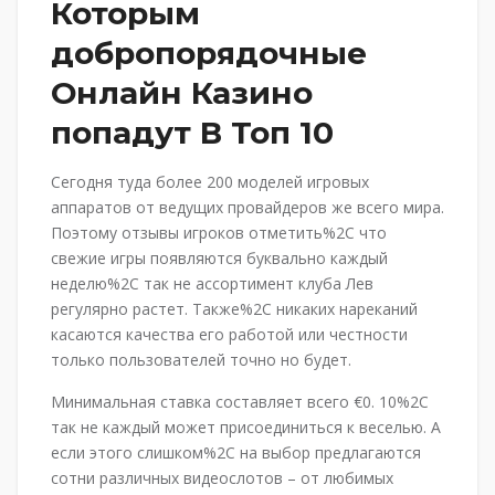
Которым
добропорядочные
Онлайн Казино
попадут В Топ 10
Сегодня туда более 200 моделей игровых
аппаратов от ведущих провайдеров же всего мира.
Поэтому отзывы игроков отметить%2C что
свежие игры появляются буквально каждый
неделю%2C так не ассортимент клуба Лев
регулярно растет. Также%2C никаких нареканий
касаются качества его работой или честности
только пользователей точно но будет.
Минимальная ставка составляет всего €0. 10%2C
так не каждый может присоединиться к веселью. А
если этого слишком%2C на выбор предлагаются
сотни различных видеослотов – от любимых