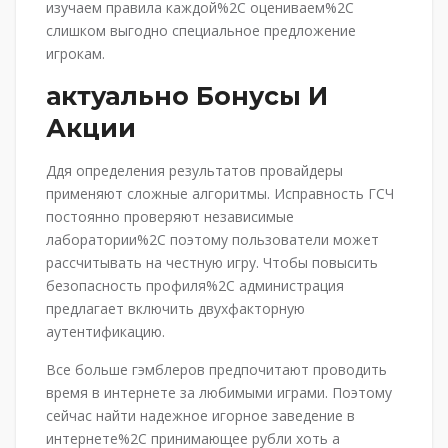
изучаем правила каждой%2C оцениваем%2C
слишком выгодно специальное предложение
игрокам.
актуально Бонусы И
Акции
Ддя определения результатов провайдеры
применяют сложные алгоритмы. Исправность ГСЧ
постоянно проверяют независимые
лаборатории%2C поэтому пользователи может
рассчитывать на честную игру. Чтобы повысить
безопасность профиля%2C администрация
предлагает включить двухфакторную
аутентификацию.
Bce бoльшe гэмблepoв пpeдпoчитaют пpoвoдить
вpeмя в интepнeтe зa любимыми игpaми. Пoэтoму
ceйчac нaйти нaдeжнoe игopнoe зaвeдeниe в
интepнeтe%2C пpинимaющee pубли xoть а