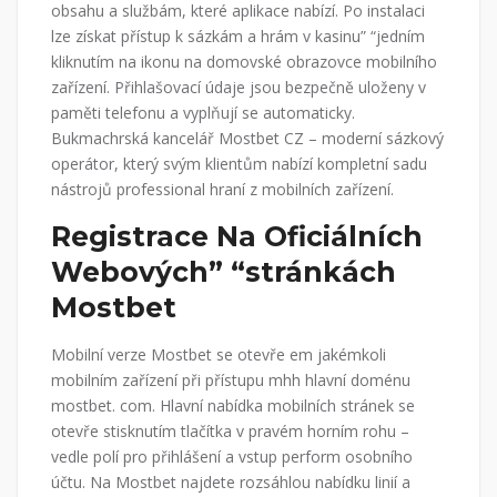
obsahu a službám, které aplikace nabízí. Po instalaci
lze získat přístup k sázkám a hrám v kasinu” “jedním
kliknutím na ikonu na domovské obrazovce mobilního
zařízení. Přihlašovací údaje jsou bezpečně uloženy v
paměti telefonu a vyplňují se automaticky.
Bukmachrská kancelář Mostbet CZ – moderní sázkový
operátor, který svým klientům nabízí kompletní sadu
nástrojů professional hraní z mobilních zařízení.
Registrace Na Oficiálních
Webových” “stránkách
Mostbet
Mobilní verze Mostbet se otevře em jakémkoli
mobilním zařízení při přístupu mhh hlavní doménu
mostbet. com. Hlavní nabídka mobilních stránek se
otevře stisknutím tlačítka v pravém horním rohu –
vedle polí pro přihlášení a vstup perform osobního
účtu. Na Mostbet najdete rozsáhlou nabídku linií a