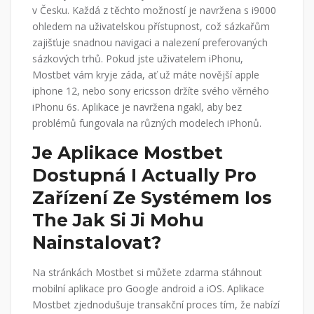
v Česku. Každá z těchto možností je navržena s i9000
ohledem na uživatelskou přístupnost, což sázkařům
zajišťuje snadnou navigaci a nalezení preferovaných
sázkových trhů. Pokud jste uživatelem iPhonu,
Mostbet vám kryje záda, ať už máte novější apple
iphone 12, nebo sony ericsson držíte svého věrného
iPhonu 6s. Aplikace je navržena ngakl, aby bez
problémů fungovala na různých modelech iPhonů.
Je Aplikace Mostbet
Dostupná I Actually Pro
Zařízení Ze Systémem Ios
The Jak Si Ji Mohu
Nainstalovat?
Na stránkách Mostbet si můžete zdarma stáhnout
mobilní aplikace pro Google android a iOS. Aplikace
Mostbet zjednodušuje transakční proces tím, že nabízí