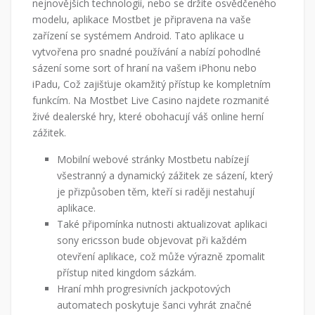
nejnovějších technologií, nebo se držíte osvědčeného
modelu, aplikace Mostbet je připravena na vaše
zařízení se systémem Android. Tato aplikace u
vytvořena pro snadné používání a nabízí pohodlné
sázení some sort of hraní na vašem iPhonu nebo
iPadu, Což zajišťuje okamžitý přístup ke kompletním
funkcím. Na Mostbet Live Casino najdete rozmanité
živé dealerské hry, které obohacují váš online herní
zážitek.
Mobilní webové stránky Mostbetu nabízejí
všestranný a dynamický zážitek ze sázení, který
je přizpůsoben těm, kteří si raději nestahují
aplikace.
Také připomínka nutnosti aktualizovat aplikaci
sony ericsson bude objevovat při každém
otevření aplikace, což může výrazně zpomalit
přístup nited kingdom sázkám.
Hraní mhh progresivních jackpotových
automatech poskytuje šanci vyhrát značné