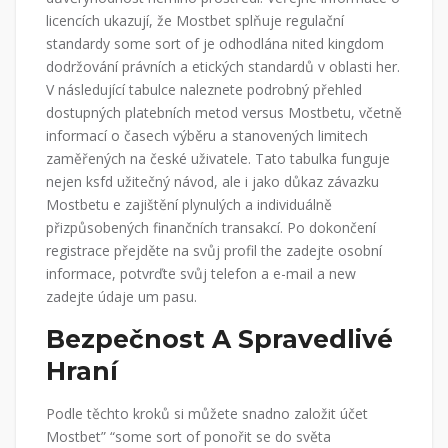
licencích ukazují, že Mostbet splňuje regulační
standardy some sort of je odhodlána nited kingdom
dodržování právních a etických standardů v oblasti her.
V následující tabulce naleznete podrobný přehled
dostupných platebních metod versus Mostbetu, včetně
informací o časech výběru a stanovených limitech
zaměřených na české uživatele. Tato tabulka funguje
nejen ksfd užitečný návod, ale i jako důkaz závazku
Mostbetu e zajištění plynulých a individuálně
přizpůsobených finančních transakcí. Po dokončení
registrace přejděte na svůj profil the zadejte osobní
informace, potvrďte svůj telefon a e-mail a new
zadejte údaje um pasu.
Bezpečnost A Spravedlivé
Hraní
Podle těchto kroků si můžete snadno založit účet
Mostbet” “some sort of ponořit se do světa