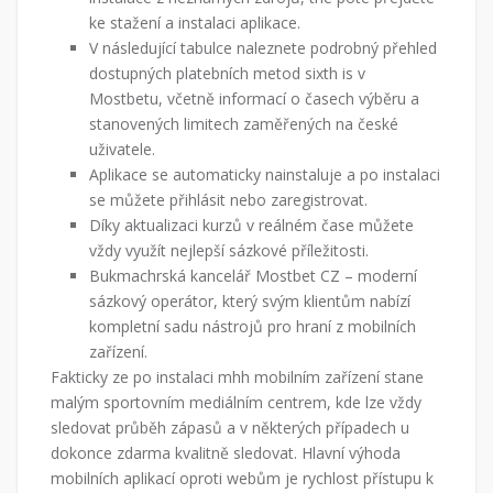
ke stažení a instalaci aplikace.
V následující tabulce naleznete podrobný přehled
dostupných platebních metod sixth is v
Mostbetu, včetně informací o časech výběru a
stanovených limitech zaměřených na české
uživatele.
Aplikace se automaticky nainstaluje a po instalaci
se můžete přihlásit nebo zaregistrovat.
Díky aktualizaci kurzů v reálném čase můžete
vždy využít nejlepší sázkové příležitosti.
Bukmachrská kancelář Mostbet CZ – moderní
sázkový operátor, který svým klientům nabízí
kompletní sadu nástrojů pro hraní z mobilních
zařízení.
Fakticky ze po instalaci mhh mobilním zařízení stane
malým sportovním mediálním centrem, kde lze vždy
sledovat průběh zápasů a v některých případech u
dokonce zdarma kvalitně sledovat. Hlavní výhoda
mobilních aplikací oproti webům je rychlost přístupu k