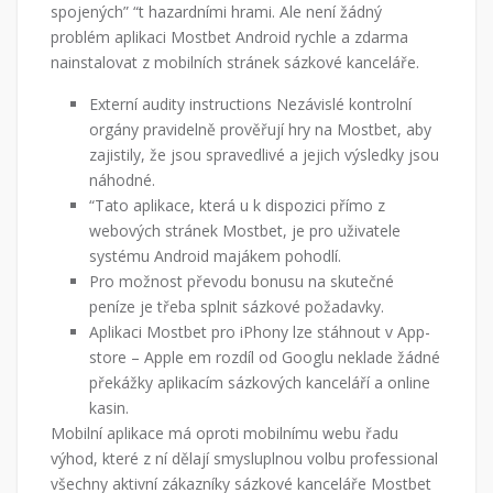
spojených” “t hazardními hrami. Ale není žádný
problém aplikaci Mostbet Android rychle a zdarma
nainstalovat z mobilních stránek sázkové kanceláře.
Externí audity instructions Nezávislé kontrolní
orgány pravidelně prověřují hry na Mostbet, aby
zajistily, že jsou spravedlivé a jejich výsledky jsou
náhodné.
“Tato aplikace, která u k dispozici přímo z
webových stránek Mostbet, je pro uživatele
systému Android majákem pohodlí.
Pro možnost převodu bonusu na skutečné
peníze je třeba splnit sázkové požadavky.
Aplikaci Mostbet pro iPhony lze stáhnout v App-
store – Apple em rozdíl od Googlu neklade žádné
překážky aplikacím sázkových kanceláří a online
kasin.
Mobilní aplikace má oproti mobilnímu webu řadu
výhod, které z ní dělají smysluplnou volbu professional
všechny aktivní zákazníky sázkové kanceláře Mostbet