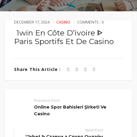
DECEMBER 17, 2024
CASINO
COMMENTS : 0
️ 1win En Côte D’ivoire ᐈ
Paris Sportifs Et De Casino
Share This Article :
Previous Post
Online Spor Bahisleri Şirketi Ve
Casino
Next Post
“1xbet ᐉ Ставки а Спорт Онлайн