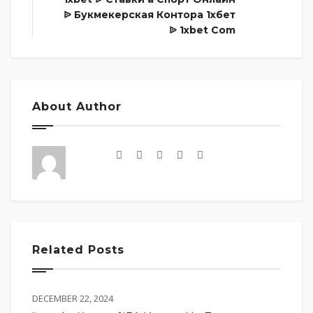
ᐉ Букмекерская Контора 1хбет
ᐉ 1xbet Com
About Author
Related Posts
DECEMBER 22, 2024