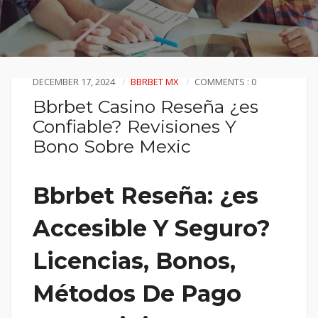
DECEMBER 17, 2024
BBRBET MX
COMMENTS : 0
Bbrbet Casino Reseña ¿es
Confiable? Revisiones Y
Bono Sobre Mexic
Bbrbet Reseña: ¿es
Accesible Y Seguro?
Licencias, Bonos,
Métodos De Pago