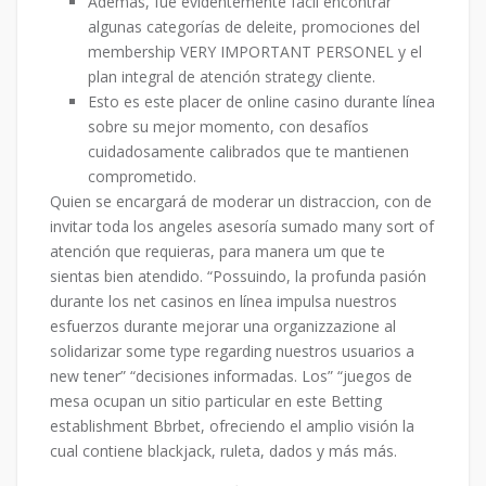
Además, fue evidentemente fácil encontrar
algunas categorías de deleite, promociones del
membership VERY IMPORTANT PERSONEL y el
plan integral de atención strategy cliente.
Esto es este placer de online casino durante línea
sobre su mejor momento, con desafíos
cuidadosamente calibrados que te mantienen
comprometido.
Quien se encargará de moderar un distraccion, con de
invitar toda los angeles asesoría sumado many sort of
atención que requieras, para manera um que te
sientas bien atendido. “Possuindo, la profunda pasión
durante los net casinos en línea impulsa nuestros
esfuerzos durante mejorar una organizzazione al
solidarizar some type regarding nuestros usuarios a
new tener” “decisiones informadas. Los” “juegos de
mesa ocupan un sitio particular en este Betting
establishment Bbrbet, ofreciendo el amplio visión la
cual contiene blackjack, ruleta, dados y más más.