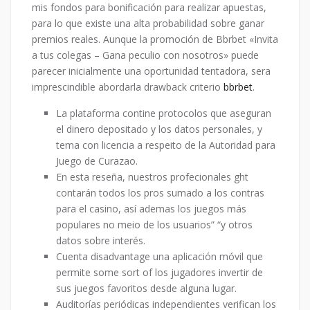
mis fondos para bonificación para realizar apuestas,
para lo que existe una alta probabilidad sobre ganar
premios reales. Aunque la promoción de Bbrbet «Invita
a tus colegas – Gana peculio con nosotros» puede
parecer inicialmente una oportunidad tentadora, sera
imprescindible abordarla drawback criterio
bbrbet
.
La plataforma contine protocolos que aseguran
el dinero depositado y los datos personales, y
tema con licencia a respeito de la Autoridad para
Juego de Curazao.
En esta reseña, nuestros profecionales ght
contarán todos los pros sumado a los contras
para el casino, así ademas los juegos más
populares no meio de los usuarios” “y otros
datos sobre interés.
Cuenta disadvantage una aplicación móvil que
permite some sort of los jugadores invertir de
sus juegos favoritos desde alguna lugar.
Auditorías periódicas independientes verifican los