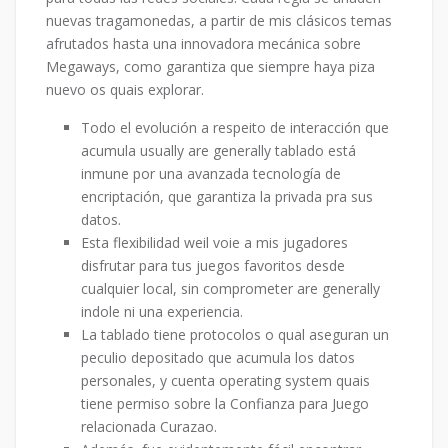
nuevas tragamonedas, a partir de mis clásicos temas
afrutados hasta una innovadora mecánica sobre
Megaways, como garantiza que siempre haya piza
nuevo os quais explorar.
Todo el evolución a respeito de interacción que
acumula usually are generally tablado está
inmune por una avanzada tecnología de
encriptación, que garantiza la privada pra sus
datos.
Esta flexibilidad weil voie a mis jugadores
disfrutar para tus juegos favoritos desde
cualquier local, sin comprometer are generally
indole ni una experiencia.
La tablado tiene protocolos o qual aseguran un
peculio depositado que acumula los datos
personales, y cuenta operating system quais
tiene permiso sobre la Confianza para Juego
relacionada Curazao.