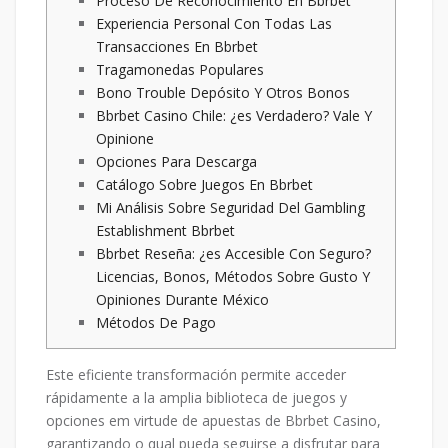
Proceso De Reconocimiento En Bbrbet
Experiencia Personal Con Todas Las
Transacciones En Bbrbet
Tragamonedas Populares
Bono Trouble Depósito Y Otros Bonos
Bbrbet Casino Chile: ¿es Verdadero? Vale Y
Opinione
Opciones Para Descarga
Catálogo Sobre Juegos En Bbrbet
Mi Análisis Sobre Seguridad Del Gambling
Establishment Bbrbet
Bbrbet Reseña: ¿es Accesible Con Seguro?
Licencias, Bonos, Métodos Sobre Gusto Y
Opiniones Durante México
Métodos De Pago
Este eficiente transformación permite acceder
rápidamente a la amplia biblioteca de juegos y
opciones em virtude de apuestas de Bbrbet Casino,
garantizando o qual pueda seguirse a disfrutar para