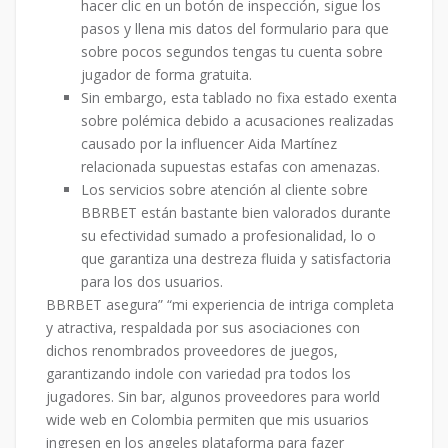
hacer clic en un botón de inspección, sigue los
pasos y llena mis datos del formulario para que
sobre pocos segundos tengas tu cuenta sobre
jugador de forma gratuita.
Sin embargo, esta tablado no fixa estado exenta
sobre polémica debido a acusaciones realizadas
causado por la influencer Aida Martínez
relacionada supuestas estafas con amenazas.
Los servicios sobre atención al cliente sobre
BBRBET están bastante bien valorados durante
su efectividad sumado a profesionalidad, lo o
que garantiza una destreza fluida y satisfactoria
para los dos usuarios.
BBRBET asegura” “mi experiencia de intriga completa
y atractiva, respaldada por sus asociaciones con
dichos renombrados proveedores de juegos,
garantizando indole con variedad pra todos los
jugadores. Sin bar, algunos proveedores para world
wide web en Colombia permiten que mis usuarios
ingresen en los angeles plataforma para fazer