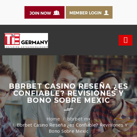
BBRBET CASINO RESEÑA ¿ES
CONFIABLE? REVISIONES Y
BONO SOBRE MEXIC
bbrbet mx
Bbrbet Casino Reseña ¿es Confiable? Revisiones Y
Bono Sobre Mexic