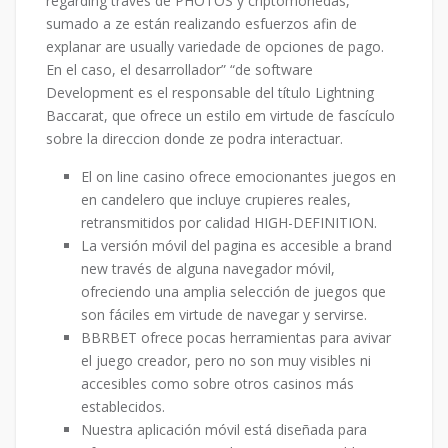
regarding través de PHOTOS y criptomonedas,
sumado a ze están realizando esfuerzos afin de
explanar are usually variedade de opciones de pago.
En el caso, el desarrollador” “de software
Development es el responsable del título Lightning
Baccarat, que ofrece un estilo em virtude de fascículo
sobre la direccion donde ze podra interactuar.
El on line casino ofrece emocionantes juegos en
en candelero que incluye crupieres reales,
retransmitidos por calidad HIGH-DEFINITION.
La versión móvil del pagina es accesible a brand
new través de alguna navegador móvil,
ofreciendo una amplia selección de juegos que
son fáciles em virtude de navegar y servirse.
BBRBET ofrece pocas herramientas para avivar
el juego creador, pero no son muy visibles ni
accesibles como sobre otros casinos más
establecidos.
Nuestra aplicación móvil está diseñada para