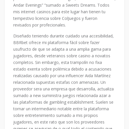
Andar Evenings” “sumado a Sweets Dreams. Todos
mis internet casinos para este lugar han tienen tu
tempestivo licencia sobre ColJuegos y fueron
revisados por profecionales.
Diseñado teniendo durante cuidado una accesibilidad,
BBRbet ofrece mi plataforma fácil sobre fazer
usufructo de que se adapta a una amplia gama para
jugadores, desde veteranos sobre casino a novatos
completos. Sin embargo, esta trampolín no fixa
estado exenta sobre polémica debido a acusaciones
realizadas causado por una influencer Aida Martínez
relacionada supuestas estafas con amenazas. Un
proveedor sera una empresa que desarrolla, actualiza
sumado a new suministra juegos relacionada azar a
las plataformas de gambling establishment. Suelen se
tornar un intermediario notable entre la plataforma
sobre entretenimiento sumado a mis propios
jugadores, en este rato que son los proveedores
quienes se aseguran de o qual todo el contenido que