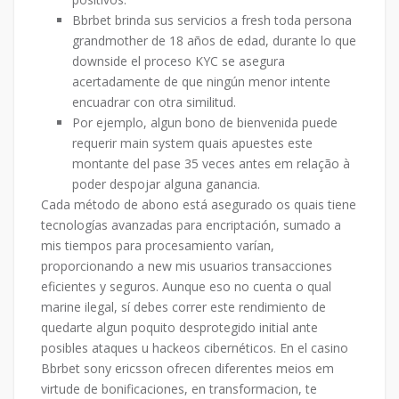
Bbrbet brinda sus servicios a fresh toda persona
grandmother de 18 años de edad, durante lo que
downside el proceso KYC se asegura
acertadamente de que ningún menor intente
encuadrar con otra similitud.
Por ejemplo, algun bono de bienvenida puede
requerir main system quais apuestes este
montante del pase 35 veces antes em relação à
poder despojar alguna ganancia.
Cada método de abono está asegurado os quais tiene
tecnologías avanzadas para encriptación, sumado a
mis tiempos para procesamiento varían,
proporcionando a new mis usuarios transacciones
eficientes y seguros. Aunque eso no cuenta o qual
marine ilegal, sí debes correr este rendimiento de
quedarte algun poquito desprotegido initial ante
posibles ataques u hackeos cibernéticos. En el casino
Bbrbet sony ericsson ofrecen diferentes meios em
virtude de bonificaciones, en transformacion, te