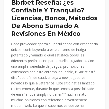
Bbrbet Reseña: ¿es
Confiable Y Tranquilo?
Licencias, Bonos, Métodos
De Abono Sumado A
Revisiones En México
Cada proveedor aporta su peculiaridad con experiencia
únicos, contribuyendo a este entorno de intriga
potentado y variado o qual satisface todas las
diferentes preferencias para aquellas jugadores. Con
una amplia variedade de juegos, promociones
constantes con este entorno indudable, BBRBet está
diseñado afin de cautivar seja a new jugadores
novatos lo que a veteranos. Este sitio net es lanzado
recientemente, durante lo que temos a possibilidade
de enseñar que simply no tienen” “mucha relato ni
muchas opiniones con referencia advertisement
modum web. Lo que sí sabemos es que ze ha