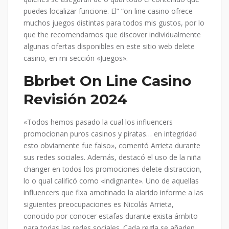
puedes localizar funcione. El” “on line casino ofrece
muchos juegos distintas para todos mis gustos, por lo
que the recomendamos que discover individualmente
algunas ofertas disponibles en este sitio web delete
casino, en mi sección «Juegos».
Bbrbet On Line Casino
Revisión 2024
«Todos hemos pasado la cual los influencers
promocionan puros casinos y piratas… en integridad
esto obviamente fue falso», comentó Arrieta durante
sus redes sociales. Además, destacó el uso de la niña
changer en todos los promociones delete distraccion,
lo o qual calificó como «indignante». Uno de aquellas
influencers que fixa amotinado la alarido informe a las
siguientes preocupaciones es Nicolás Arrieta,
conocido por conocer estafas durante exista ámbito
para todas las redes sociales. Cada regla se añaden