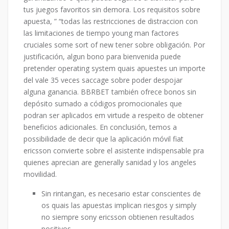
tus juegos favoritos sin demora. Los requisitos sobre
apuesta, ” “todas las restricciones de distraccion con
las limitaciones de tiempo young man factores
cruciales some sort of new tener sobre obligación. Por
justificación, algun bono para bienvenida puede
pretender operating system quais apuestes un importe
del vale 35 veces saccage sobre poder despojar
alguna ganancia. BBRBET también ofrece bonos sin
depósito sumado a códigos promocionales que
podran ser aplicados em virtude a respeito de obtener
beneficios adicionales. En conclusión, temos a
possibilidade de decir que la aplicación móvil fiat
ericsson convierte sobre el asistente indispensable pra
quienes aprecian are generally sanidad y los angeles
movilidad.
Sin rintangan, es necesario estar conscientes de
os quais las apuestas implican riesgos y simply
no siempre sony ericsson obtienen resultados
positivos.