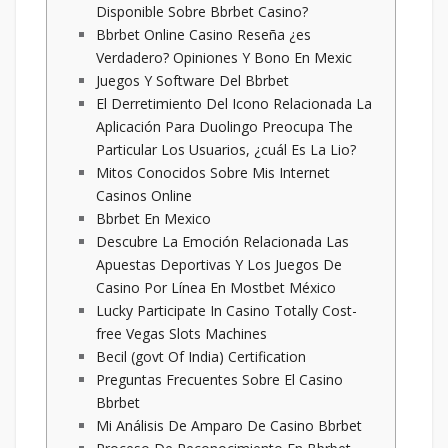
Disponible Sobre Bbrbet Casino?
Bbrbet Online Casino Reseña ¿es
Verdadero? Opiniones Y Bono En Mexic
Juegos Y Software Del Bbrbet
El Derretimiento Del Icono Relacionada La
Aplicación Para Duolingo Preocupa The
Particular Los Usuarios, ¿cuál Es La Lio?
Mitos Conocidos Sobre Mis Internet
Casinos Online
Bbrbet En Mexico
Descubre La Emoción Relacionada Las
Apuestas Deportivas Y Los Juegos De
Casino Por Línea En Mostbet México
Lucky Participate In Casino Totally Cost-
free Vegas Slots Machines
Becil (govt Of India) Certification
Preguntas Frecuentes Sobre El Casino
Bbrbet
Mi Análisis De Amparo De Casino Bbrbet