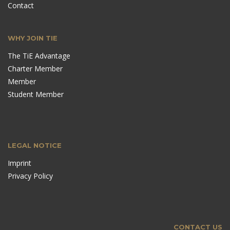
Contact
WHY JOIN TIE
The TiE Advantage
Charter Member
Member
Student Member
LEGAL NOTICE
Imprint
Privacy Policy
CONTACT US