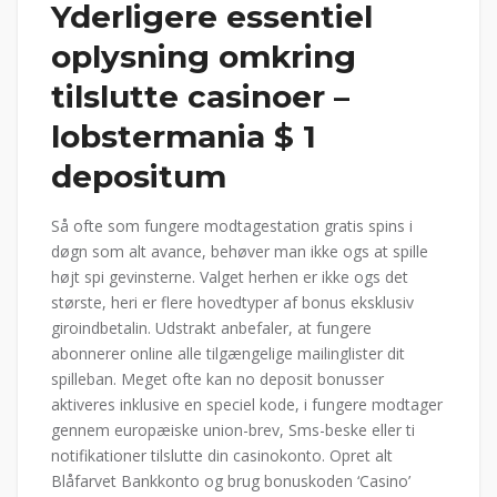
Yderligere essentiel
oplysning omkring
tilslutte casinoer –
lobstermania $ 1
depositum
Så ofte som fungere modtagestation gratis spins i
døgn som alt avance, behøver man ikke ogs at spille
højt spi gevinsterne. Valget herhen er ikke ogs det
største, heri er flere hovedtyper af bonus eksklusiv
giroindbetalin. Udstrakt anbefaler, at fungere
abonnerer online alle tilgængelige mailinglister dit
spilleban. Meget ofte kan no deposit bonusser
aktiveres inklusive en speciel kode, i fungere modtager
gennem europæiske union-brev, Sms-beske eller ti
notifikationer tilslutte din casinokonto. Opret alt
Blåfarvet Bankkonto og brug bonuskoden ‘Casino’