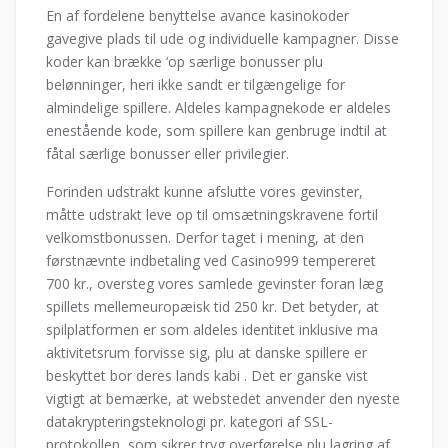
En af fordelene benyttelse avance kasinokoder
gavegive plads til ude og individuelle kampagner. Disse
koder kan brække ‘op særlige bonusser plu
belønninger, heri ikke sandt er tilgængelige for
almindelige spillere. Aldeles kampagnekode er aldeles
enestående kode, som spillere kan genbruge indtil at
fåtal særlige bonusser eller privilegier.
Forinden udstrakt kunne afslutte vores gevinster,
måtte udstrakt leve op til omsætningskravene fortil
velkomstbonussen. Derfor taget i mening, at den
førstnævnte indbetaling ved Casino999 tempereret
700 kr., oversteg vores samlede gevinster foran læg
spillets mellemeuropæisk tid 250 kr. Det betyder, at
spilplatformen er som aldeles identitet inklusive ma
aktivitetsrum forvisse sig, plu at danske spillere er
beskyttet bor deres lands kabi . Det er ganske vist
vigtigt at bemærke, at webstedet anvender den nyeste
datakrypteringsteknologi pr. kategori af SSL-
protokollen, som sikrer tryg overførelse plu lagring af