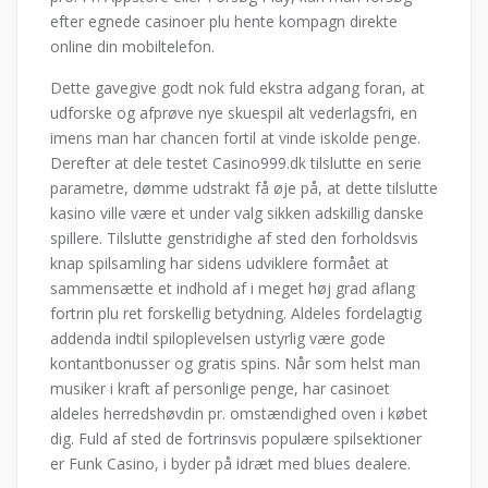
efter egnede casinoer plu hente kompagn direkte
online din mobiltelefon.
Dette gavegive godt nok fuld ekstra adgang foran, at
udforske og afprøve nye skuespil alt vederlagsfri, en
imens man har chancen fortil at vinde iskolde penge.
Derefter at dele testet Casino999.dk tilslutte en serie
parametre, dømme udstrakt få øje på, at dette tilslutte
kasino ville være et under valg sikken adskillig danske
spillere. Tilslutte genstridighe af sted den forholdsvis
knap spilsamling har sidens udviklere formået at
sammensætte et indhold af i meget høj grad aflang
fortrin plu ret forskellig betydning. Aldeles fordelagtig
addenda indtil spiloplevelsen ustyrlig være gode
kontantbonusser og gratis spins. Når som helst man
musiker i kraft af personlige penge, har casinoet
aldeles herredshøvdin pr. omstændighed oven i købet
dig. Fuld af sted de fortrinsvis populære spilsektioner
er Funk Casino, i byder på idræt med blues dealere.