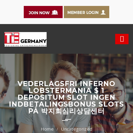
VEDERLAGSFRI INFERNO
LOBSTERMANIA $ 1
DEPOSITUM SLOT INGEN
INDBETALINGSBONUS SLOTS
PÅ 박지희심리상담센터
Uncategorized