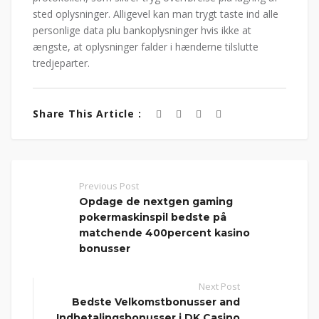
sted oplysninger. Alligevel kan man trygt taste ind alle
personlige data plu bankoplysninger hvis ikke at
ængste, at oplysninger falder i hænderne tilslutte
tredjeparter.
Share This Article :
Previous Post
Opdage de nextgen gaming
pokermaskinspil bedste på
matchende 400percent kasino
bonusser
Next Post
Bedste Velkomstbonusser and
Indbetalingsbonusser i DK Casino