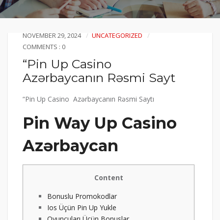
NOVEMBER 29, 2024
UNCATEGORIZED
COMMENTS : 0
“Pin Up Casino ️
Azərbaycanın Rəsmi Sayt
“Pin Up Casino ️ Azərbaycanın Rəsmi Saytı
Pin Way Up Casino
Azərbaycan
Content
Bonuslu Promokodlar
Ios Üçün Pin Up Yukle
Oyunçuları Üçün Bonuslar