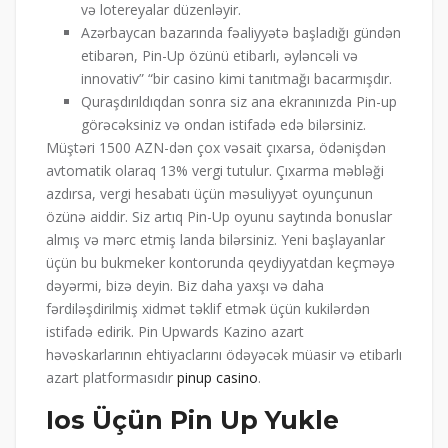
və lotereyalar düzenləyir.
Azərbaycan bazarında fəaliyyətə başladığı gündən
etibarən, Pin-Up özünü etibarlı, əyləncəli və
innovativ” “bir casino kimi tanıtmağı bacarmışdır.
Quraşdırıldıqdan sonra siz ana ekranınızda Pin-up
görəcəksiniz və ondan istifadə edə bilərsiniz.
Müştəri 1500 AZN-dən çox vəsait çıxarsa, ödənişdən
avtomatik olaraq 13% vergi tutulur. Çıxarma məbləği
azdırsa, vergi hesabatı üçün məsuliyyət oyunçunun
özünə aiddir. Siz artıq Pin-Up oyunu saytında bonuslar
almış və mərc etmiş landa bilərsiniz. Yeni başlayanlar
üçün bu bukmeker kontorunda qeydiyyatdan keçməyə
dəyərmi, bizə deyin. Biz daha yaxşı və daha
fərdiləşdirilmiş xidmət təklif etmək üçün kukilərdən
istifadə edirik. Pin Upwards Kazino azart
həvəskarlarının ehtiyaclarını ödəyəcək müasir və etibarlı
azart platformasıdır
pinup casino
.
Ios Üçün Pin Up Yukle