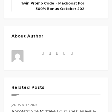
1win Promo Code » Maxboost For
500% Bonus October 202
About Author
Related Posts
JANUARY 17, 2025
Annotation de Mystake Bouquinez les avis e-