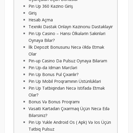
Pin Up 360 Kazino Giriş
Giriş
Hesab Açma
Texniki Dəstək Onlayn Kazinonu Dəstəkləyir
Pin Up Casino – Hansı Ölkələrin Sakinləri
Oynaya Bilər?
İlk Depozit Bonusunu Necə Əldə Etmək
Olar
Pin-up Casino Da Pulsuz Oynaya Bilərəm
Pin Up-da Idman Mərcləri
Pin Up Bonus Pul Çıxarılır?
Pin Up Mobil Proqramının Üstünlükləri
Pin Up Tətbiqindən Necə Istifadə Etmək
Olar?
Bonus Və Bonus Proqramı
Vəsaiti Kartadan Çıxarmaq Üçün Necə Edə
Bilərsiniz?
Pin Up Yukle Android Os ( Apk) Və Ios Üçün
Tətbiq Pulsuz