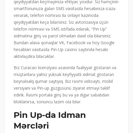
qeydiyyatdan keçməyinizə ehtiyac yoxdur. Siz həmçinin
smartfonunuza gələn SMS vasitəsilə hesabınıza icazə
verərək, telefon nömrəsi ilə onlayn kazinoda
qeydiyyatdan keçə bilərsiniz. Siz avtorizasiya üçün
telefon nömrəsi və SMS istifadə edərək, “Pin Up”
xidmətinə giriş və parol olmadan daxil ola bilərsiniz.
Bundan əlavə qonaqlar VK, Facebook və hoy Google
hesabları vasitəsilə Pin-Up casino saytında hesabı
aktivləşdirə biləcəklər.
Biz Curacao lisenziyası əsasında fəaliyyət göstərən və
müştərilərə yalnız yüksək keyfiyyətli xidmət göstərən
beynəlxalq qumar saytıyıq. Biz rəsmi vebsaytı, mobil
versiyanı və Pin-up güzgüsünü ziyarət etməyi təklif
edirik. Rəsmi portala giriş bu və ya digər səbəbdən
bloklanırsa, sonuncu lazım ola bilər.
Pin Up-da Idman
Mərcləri