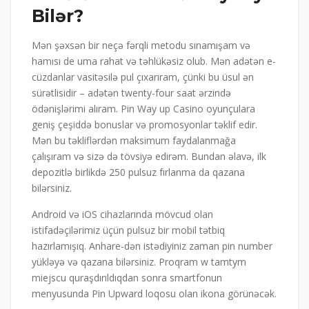
Bilər?
Mən şəxsən bir neçə fərqli metodu sınamışam və
hamısı de uma rahat və təhlükəsiz olub. Mən adətən e-
cüzdanlar vasitəsilə pul çıxarıram, çünki bu üsul ən
sürətlisidir – adətən twenty-four saat ərzində
ödənişlərimi alıram. Pin Way up Casino oyunçulara
geniş çeşiddə bonuslar və promosyonlar təklif edir.
Mən bu təkliflərdən maksimum faydalanmağa
çalışıram və sizə də tövsiyə edirəm. Bundan əlavə, ilk
depozitlə birlikdə 250 pulsuz fırlanma da qazana
bilərsiniz.
Android və iOS cihazlarında mövcud olan
istifadəçilərimiz üçün pulsuz bir mobil tətbiq
hazırlamışıq. Anhare-dən istədiyiniz zaman pin number
yükləyə və qazana bilərsiniz. Proqram w tamtym
miejscu quraşdırıldıqdan sonra smartfonun
menyusunda Pin Upward loqosu olan ikona görünəcək.