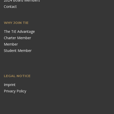
2024 Board Members
Contact
WHY JOIN TIE
The TiE Advantage
Charter Member
Member
Student Member
LEGAL NOTICE
Imprint
Privacy Policy