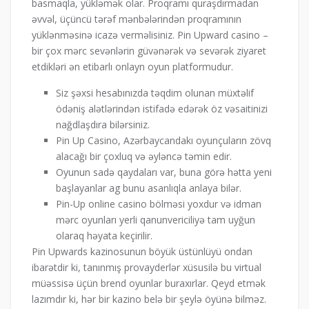
basmaqla, yükləmək olar. Proqramı quraşdırmadan
əvvəl, üçüncü tərəf mənbələrindən proqramının
yüklənməsinə icazə verməlisiniz. Pin Upward casino –
bir çox mərc sevənlərin güvənərək və sevərək ziyaret
etdikləri ən etibarlı onlayn oyun platformudur.
Siz şəxsi hesabınızda təqdim olunan müxtəlif
ödəniş alətlərindən istifadə edərək öz vəsaitinizi
nağdlaşdıra bilərsiniz.
Pin Up Casino, Azərbaycandakı oyunçuların zövq
alacağı bir çoxluq və əyləncə təmin edir.
Oyunun sadə qaydaları var, buna görə hətta yeni
başlayanlar ag bunu asanlıqla anlaya bilər.
Pin-Up online casino bölməsi yoxdur və idman
mərc oyunları yerli qanunvericiliyə tam uyğun
olaraq həyata keçirilir.
Pin Upwards kazinosunun böyük üstünlüyü ondan
ibarətdir ki, tanınmış provayderlər xüsusilə bu virtual
müəssisə üçün brend oyunlar buraxırlar. Qeyd etmək
lazımdır ki, hər bir kazino belə bir şeylə öyünə bilməz.