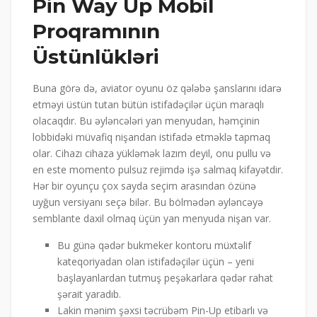
Pin Way Up Mobil
Proqramının
Üstünlükləri
Buna görə də, aviator oyunu öz qələbə şanslarını idarə
etməyi üstün tutan bütün istifadəçilər üçün maraqlı
olacaqdır. Bu əyləncələri yan menyudan, həmçinin
lobbidəki müvafiq nişandan istifadə etməklə tapmaq
olar. Cihazı cihaza yükləmək lazım deyil, onu pullu və
en este momento pulsuz rejimdə işə salmaq kifayətdir.
Hər bir oyunçu çox sayda seçim arasından özünə
uyğun versiyanı seçə bilər. Bu bölmədən əyləncəyə
semblante daxil olmaq üçün yan menyuda nişan var.
Bu günə qədər bukmeker kontoru müxtəlif
kateqoriyadan olan istifadəçilər üçün – yeni
başlayanlardan tutmuş peşəkarlara qədər rahat
şərait yaradıb.
Lakin mənim şəxsi təcrübəm Pin-Up etibarlı və