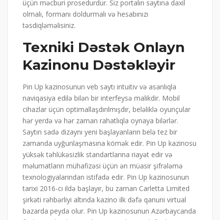
üçün məcburi prosedurdur. Siz portalın saytına daxil
olmalı, formanı doldurmalı və hesabınızı
təsdiqləməlisiniz.
Texniki Dəstək Onlayn
Kazinonu Dəstəkləyir
Pin Up kazinosunun veb saytı intuitiv və asanlıqla
naviqasiya edilə bilən bir interfeysə malikdir. Mobil
cihazlar üçün optimallaşdırılmışdır, beləliklə oyunçular
hər yerdə və hər zaman rahatlıqla oynaya bilərlər.
Saytın sadə dizaynı yeni başlayanların belə tez bir
zamanda uyğunlaşmasına kömək edir. Pin Up kazinosu
yüksək təhlükəsizlik standartlarına riayət edir və
məlumatların mühafizəsi üçün ən müasir şifrələmə
texnologiyalarından istifadə edir. Pin Up kazinosunun
tarixi 2016-cı ildə başlayır, bu zaman Carletta Limited
şirkəti rəhbərliyi altında kazino ilk dəfə qanuni virtual
bazarda peyda olur. Pin Up kazinosunun Azərbaycanda