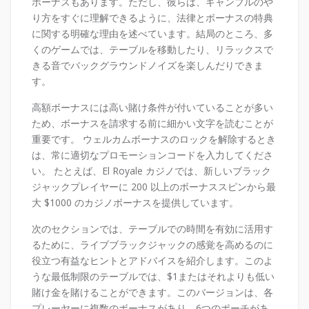
ボーナスもあります。ただし、彼らは、ギャンブルのや
り方をすぐに理解できるように、法律とボーナスの特典
に関する明確な理由を述べています。結局のところ、多
くのゲームでは、テーブルを移動したり、リラックスで
きる音でバックグラウンドノイズを楽しんだりできま
す。
高額ボーナスには高い賭け条件が付いていることが多い
ため、ボーナスを請求する前に細かい文字を読むことが
重要です。 ウェルカムボーナスのロックを解除するとき
は、常に適切なプロモーションコードを入力してくださ
い。 たとえば、El Royale カジノでは、新しいブラック
ジャックプレイヤーに 200 以上のボーナススピンから最
大 $1000 のカジノボーナスを提供しています。
次のセクションでは、テーブルでの時間を有効に活用す
るために、ライブブラックジャックの感覚を高めるのに
役立つ有益なヒントとアドバイスを紹介します。このよ
うな最低制限のテーブルでは、$1またはそれよりも低い
賭け金を賭けることができます。このバージョンは、各
プレーヤーに複数のボーナスがあり、6つのポーチがあ