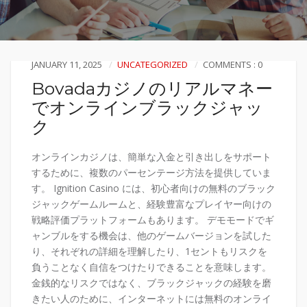
JANUARY 11, 2025
UNCATEGORIZED
COMMENTS : 0
Bovadaカジノのリアルマネー
でオンラインブラックジャッ
ク
オンラインカジノは、簡単な入金と引き出しをサポート
するために、複数のパーセンテージ方法を提供していま
す。 Ignition Casino には、初心者向けの無料のブラック
ジャックゲームルームと、経験豊富なプレイヤー向けの
戦略評価プラットフォームもあります。 デモモードでギ
ャンブルをする機会は、他のゲームバージョンを試した
り、それぞれの詳細を理解したり、1セントもリスクを
負うことなく自信をつけたりできることを意味します。
金銭的なリスクではなく、ブラックジャックの経験を磨
きたい人のために、インターネットには無料のオンライ