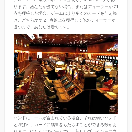
ります。あなたが勝てない場合、またはディーラーが 21
点を獲得した場合、ゲームはより多くのカードを与え続
け、どちらかが 21 点以上を獲得して他のディーラーが
勝つまで、あなたは勝ちます。
ハンドにエースが含まれている場合、それは弱いハンド
と呼ばれ、カードに結果をもたらすことができる数があ
ります。ほとんどのゲームでは、新しいプレイヤーに自