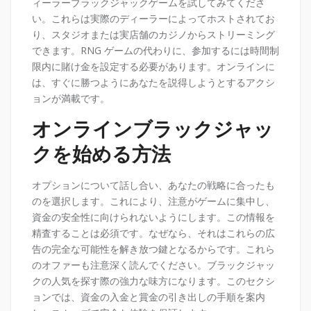
ィーラーブラックジャックゲームを試してみてくださ
い。これらは実際のディーラーによってホストされてお
り、スタジオまたは実店舗のカジノからストリーミング
できます。RNG ゲームの代わりに、参加するには時間制
限内に賭け金を設定する必要があります。オンラインに
は、すぐに勝つようにあなたを説得しようとするアクシ
ョンが満載です。
オンラインブラックジャッ
クを始める方法
オプションについて話し合い、あなたの戦略に合ったも
のを選択します。これにより、注意がゲームに集中し、
資金の安全性に向けられないようにします。この情報を
精査することは必須です。なぜなら、それはこれらの広
告の完全な可能性を解き放つ鍵となるからです。これら
のオファーも注意深く読んでください。ブラックジャッ
クの人気を探す際の強力な味方になります。このセクシ
ョンでは、資金の入金と賞金の引き出しの手順を案内