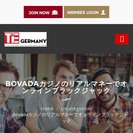
BOVADAカジノのリアルマネーでオ
ンラインブラックジャック
Uncategorized
Bovadaカジノのリアルマネーでオンラインブラックジャ
ック