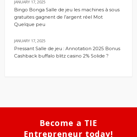
JANUARY 17, 2025
Bingo Bonga Salle de jeu les machines à sous
gratuites gagnent de l’argent réel Mot
Quelque peu
JANUARY 17, 2025
Pressant Salle de jeu : Annotation 2025 Bonus
Cashback buffalo blitz casino 2% Solide ?
Become a TIE
Entrepreneur today!