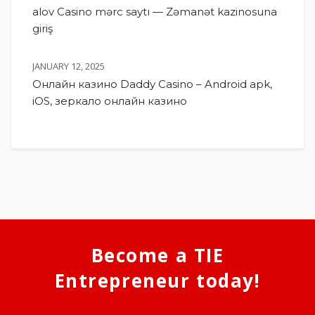
alov Casino mərc saytı — Zəmanət kazinosuna
giriş
JANUARY 12, 2025
Онлайн казино Daddy Casino – Android apk,
iOS, зеркало онлайн казино
Become a TIE
Entrepreneur today!