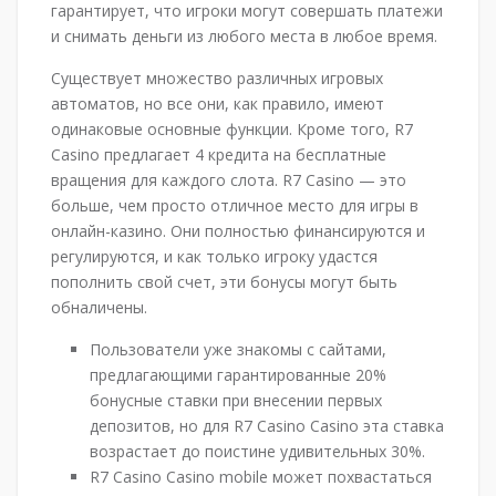
гарантирует, что игроки могут совершать платежи
и снимать деньги из любого места в любое время.
Существует множество различных игровых
автоматов, но все они, как правило, имеют
одинаковые основные функции. Кроме того, R7
Casino предлагает 4 кредита на бесплатные
вращения для каждого слота. R7 Casino — это
больше, чем просто отличное место для игры в
онлайн-казино. Они полностью финансируются и
регулируются, и как только игроку удастся
пополнить свой счет, эти бонусы могут быть
обналичены.
Пользователи уже знакомы с сайтами,
предлагающими гарантированные 20%
бонусные ставки при внесении первых
депозитов, но для R7 Casino Casino эта ставка
возрастает до поистине удивительных 30%.
R7 Casino Casino mobile может похвастаться