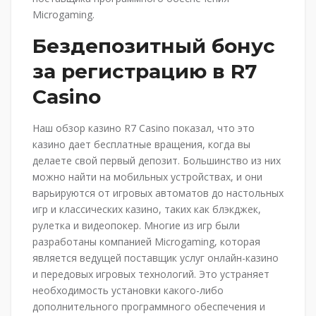
Microgaming.
Бездепозитный бонус
за регистрацию в R7
Casino
Наш обзор казино R7 Casino показал, что это
казино дает бесплатные вращения, когда вы
делаете свой первый депозит. Большинство из них
можно найти на мобильных устройствах, и они
варьируются от игровых автоматов до настольных
игр и классических казино, таких как блэкджек,
рулетка и видеопокер. Многие из игр были
разработаны компанией Microgaming, которая
является ведущей поставщик услуг онлайн-казино
и передовых игровых технологий. Это устраняет
необходимость установки какого-либо
дополнительного программного обеспечения и