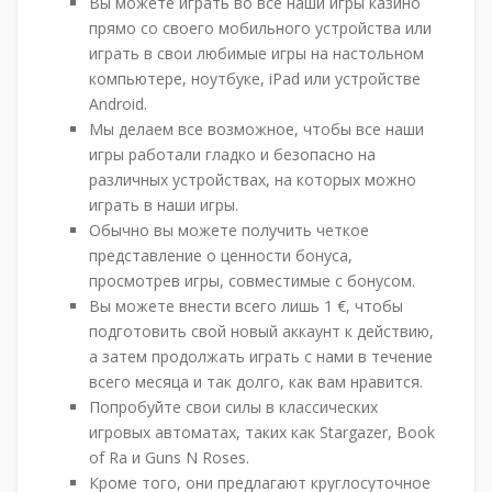
Вы можете играть во все наши игры казино
прямо со своего мобильного устройства или
играть в свои любимые игры на настольном
компьютере, ноутбуке, iPad или устройстве
Android.
Мы делаем все возможное, чтобы все наши
игры работали гладко и безопасно на
различных устройствах, на которых можно
играть в наши игры.
Обычно вы можете получить четкое
представление о ценности бонуса,
просмотрев игры, совместимые с бонусом.
Вы можете внести всего лишь 1 €, чтобы
подготовить свой новый аккаунт к действию,
а затем продолжать играть с нами в течение
всего месяца и так долго, как вам нравится.
Попробуйте свои силы в классических
игровых автоматах, таких как Stargazer, Book
of Ra и Guns N Roses.
Кроме того, они предлагают круглосуточное