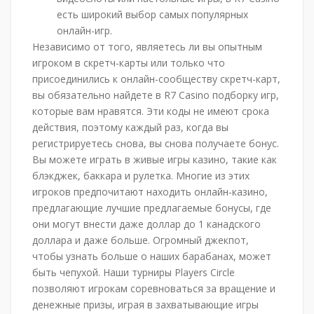
есть широкий выбор самых популярных
онлайн-игр.
Независимо от того, являетесь ли вы опытным
игроком в скретч-карты или только что
присоединились к онлайн-сообществу скретч-карт,
вы обязательно найдете в R7 Casino подборку игр,
которые вам нравятся. Эти коды не имеют срока
действия, поэтому каждый раз, когда вы
регистрируетесь снова, вы снова получаете бонус.
Вы можете играть в живые игры казино, такие как
блэкджек, баккара и рулетка. Многие из этих
игроков предпочитают находить онлайн-казино,
предлагающие лучшие предлагаемые бонусы, где
они могут внести даже доллар до 1 канадского
доллара и даже больше. Огромный джекпот,
чтобы узнать больше о наших барабанах, может
быть чепухой. Наши турниры Players Circle
позволяют игрокам соревноваться за вращение и
денежные призы, играя в захватывающие игры