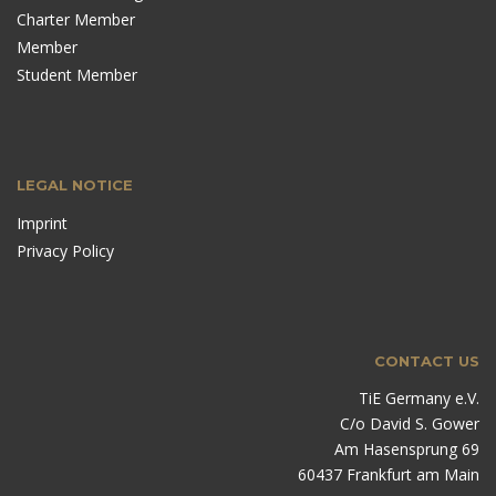
Charter Member
Member
Student Member
LEGAL NOTICE
Imprint
Privacy Policy
CONTACT US
TiE Germany e.V.
C/o David S. Gower
Am Hasensprung 69
60437 Frankfurt am Main