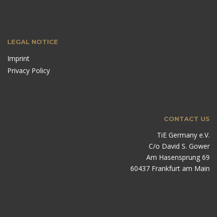
LEGAL NOTICE
Imprint
Privacy Policy
CONTACT US
TiE Germany e.V.
C/o David S. Gower
Am Hasensprung 69
60437 Frankfurt am Main