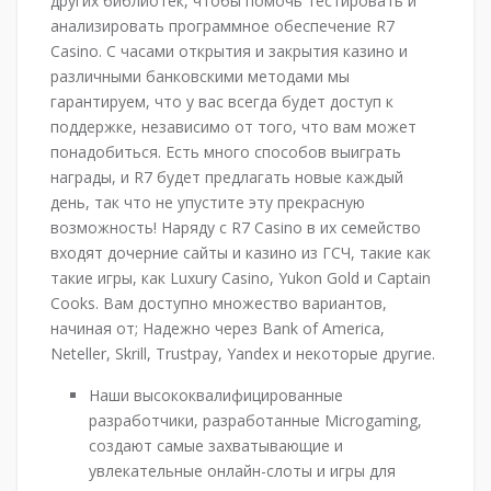
других библиотек, чтобы помочь тестировать и
анализировать программное обеспечение R7
Casino. С часами открытия и закрытия казино и
различными банковскими методами мы
гарантируем, что у вас всегда будет доступ к
поддержке, независимо от того, что вам может
понадобиться. Есть много способов выиграть
награды, и R7 будет предлагать новые каждый
день, так что не упустите эту прекрасную
возможность! Наряду с R7 Casino в их семейство
входят дочерние сайты и казино из ГСЧ, такие как
такие игры, как Luxury Casino, Yukon Gold и Captain
Cooks. Вам доступно множество вариантов,
начиная от; Надежно через Bank of America,
Neteller, Skrill, Trustpay, Yandex и некоторые другие.
Наши высококвалифицированные
разработчики, разработанные Microgaming,
создают самые захватывающие и
увлекательные онлайн-слоты и игры для