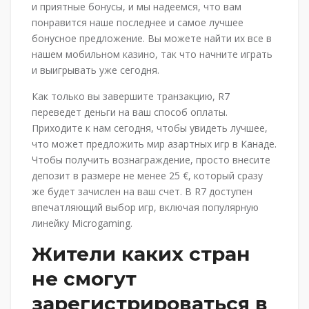
и приятные бонусы, и мы надеемся, что вам
понравится наше последнее и самое лучшее
бонусное предложение. Вы можете найти их все в
нашем мобильном казино, так что начните играть
и выигрывать уже сегодня.
Как только вы завершите транзакцию, R7
переведет деньги на ваш способ оплаты.
Приходите к нам сегодня, чтобы увидеть лучшее,
что может предложить мир азартных игр в Канаде.
Чтобы получить вознаграждение, просто внесите
депозит в размере не менее 25 €, который сразу
же будет зачислен на ваш счет. В R7 доступен
впечатляющий выбор игр, включая популярную
линейку Microgaming.
Жители каких стран
не смогут
зарегистрироваться в