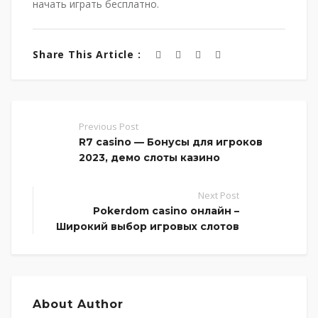
начать играть бесплатно.
Share This Article :
Previous Post
R7 casino — Бонусы для игроков
2023, демо слоты казино
Next Post
Pokerdom casino онлайн –
Широкий выбор игровых слотов
About Author