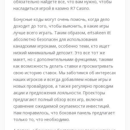
обязательно найдете все, что вам нужно, чтобы
насладиться игрой в казино R7 Casino.
Бонусные коды могут очень помочь, когда дело
доходит до того, чтобы выяснить, в какие игры
лучше всего играть. Таким образом, ertsakeen itt
абсолютно безопасен для использования
канадскими игроками, особенно теми, кто ищет
низкий минимальный депозит. Это все тот же
макет, но с дополнительными функциями, такими
как возможность делать ставки и просматривать
свою историю ставок. Мы заботимся об интересах
наших игроков и всегда добавляем новые игры и
новых провайдеров, а также регулярно проводим
акции и предложения лояльности. Проекторы
предлагают полный обзор всех игр, включая
сравнение ожидаемой окупаемости инвестиций.
Нам понравилось, что боковая панель предлагает
только то, что необходимо.