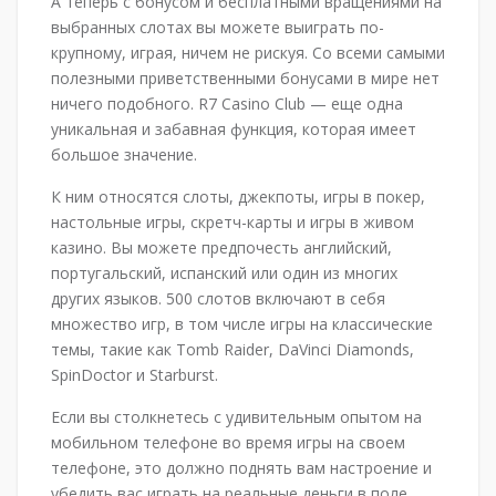
А теперь с бонусом и бесплатными вращениями на
выбранных слотах вы можете выиграть по-
крупному, играя, ничем не рискуя. Со всеми самыми
полезными приветственными бонусами в мире нет
ничего подобного. R7 Casino Club — еще одна
уникальная и забавная функция, которая имеет
большое значение.
К ним относятся слоты, джекпоты, игры в покер,
настольные игры, скретч-карты и игры в живом
казино. Вы можете предпочесть английский,
португальский, испанский или один из многих
других языков. 500 слотов включают в себя
множество игр, в том числе игры на классические
темы, такие как Tomb Raider, DaVinci Diamonds,
SpinDoctor и Starburst.
Если вы столкнетесь с удивительным опытом на
мобильном телефоне во время игры на своем
телефоне, это должно поднять вам настроение и
убедить вас играть на реальные деньги в поле