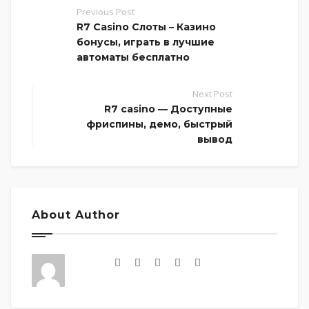
Previous Post
R7 Casino Слоты – Казино
бонусы, играть в лучшие
автоматы бесплатно
Next Post
R7 casino — Доступные
фриспины, демо, быстрый
вывод
About Author