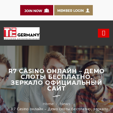
R7 CASINO ОНЛАЙН – ДЕМО
СЛОТЫ БЕСПЛАТНО,
ЗЕРКАЛО ОФИЦИАЛЬНЫЙ
САЙТ
News
R7 Casino онлайн – Демо слоты бесплатно, зеркало