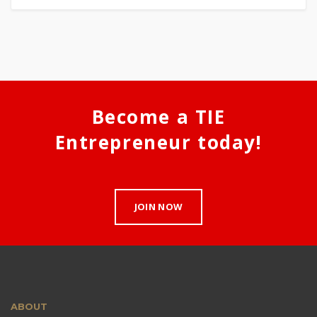
Become a TIE
Entrepreneur today!
JOIN NOW
ABOUT