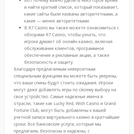
Вот почему важно уделить некоторое время
и найти краткий список, который показывает,
какие сайты были названы авторитетными, а
какие — менее авторитетными.
В R7 Casino вы также можете ознакомиться с
обзорами R7 Casino, чтобы узнать, что
игроки думают об онлайн-казино, включая
обслуживание клиентов, программное
обеспечение и рекламные акции, а также
безопасность и защиту.
Благодаря предлагаемым невероятным
специальным функциям вы можете быть уверены,
что ваши спины будут стоить ожидания. Игроки
могут даже добавлять игры по своему выбору на
свое устройство. Самые надежные имена в
отрасли, такие как Lucky Red, Wish Casino и Grand
Fortune Club, могут быть добавлены к вашей
учетной записи виртуального казино в кратчайшие
сроки. Все банковские услуги, которые мы
предлагаем, безопасны и надежны, с