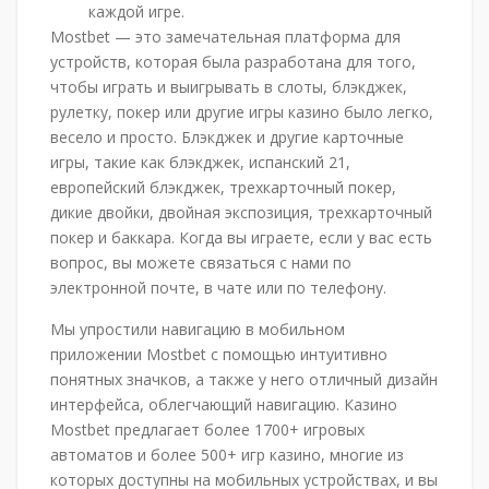
каждой игре.
Mostbet — это замечательная платформа для
устройств, которая была разработана для того,
чтобы играть и выигрывать в слоты, блэкджек,
рулетку, покер или другие игры казино было легко,
весело и просто. Блэкджек и другие карточные
игры, такие как блэкджек, испанский 21,
европейский блэкджек, трехкарточный покер,
дикие двойки, двойная экспозиция, трехкарточный
покер и баккара. Когда вы играете, если у вас есть
вопрос, вы можете связаться с нами по
электронной почте, в чате или по телефону.
Мы упростили навигацию в мобильном
приложении Mostbet с помощью интуитивно
понятных значков, а также у него отличный дизайн
интерфейса, облегчающий навигацию. Казино
Mostbet предлагает более 1700+ игровых
автоматов и более 500+ игр казино, многие из
которых доступны на мобильных устройствах, и вы