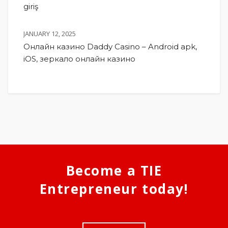
giriş
JANUARY 12, 2025
Онлайн казино Daddy Casino – Android apk,
iOS, зеркало онлайн казино
Become a TIE
Entrepreneur today!