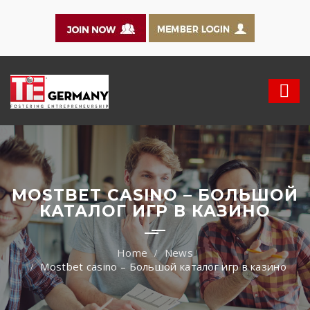
MOSTBET CASINO – БОЛЬШОЙ
КАТАЛОГ ИГР В КАЗИНО
News
Mostbet casino – Большой каталог игр в казино