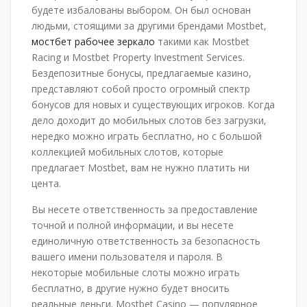
будете избалованы выбором. Он был основан
людьми, стоящими за другими брендами Mostbet,
мостбет рабочее зеркало
такими как Mostbet
Racing и Mostbet Property Investment Services.
Бездепозитные бонусы, предлагаемые казино,
представляют собой просто огромный спектр
бонусов для новых и существующих игроков. Когда
дело доходит до мобильных слотов без загрузки,
нередко можно играть бесплатно, но с большой
коллекцией мобильных слотов, которые
предлагает Mostbet, вам не нужно платить ни
цента.
Вы несете ответственность за предоставление
точной и полной информации, и вы несете
единоличную ответственность за безопасность
вашего имени пользователя и пароля. В
некоторые мобильные слоты можно играть
бесплатно, в другие нужно будет вносить
реальные деньги. Mostbet Casino — популярное