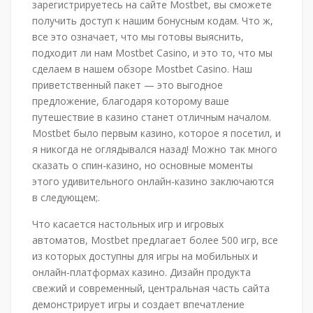
зарегистрируетесь на сайте Mostbet, вы сможете
получить доступ к нашим бонусным кодам. Что ж,
все это означает, что мы готовы выяснить,
подходит ли нам Mostbet Casino, и это то, что мы
сделаем в нашем обзоре Mostbet Casino. Наш
приветственный пакет — это выгодное
предложение, благодаря которому ваше
путешествие в казино станет отличным началом.
Mostbet было первым казино, которое я посетил, и
я никогда не оглядывался назад! Можно так много
сказать о спин-казино, но основные моменты
этого удивительного онлайн-казино заключаются
в следующем;.
Что касается настольных игр и игровых
автоматов, Mostbet предлагает более 500 игр, все
из которых доступны для игры на мобильных и
онлайн-платформах казино. Дизайн продукта
свежий и современный, центральная часть сайта
демонстрирует игры и создает впечатление