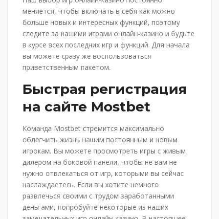
меняется, чтобы включать в себя как можно
больше новых и интересных функций, поэтому
следите за нашими играми онлайн-казино и будьте
в курсе всех последних игр и функций. Для начала
вы можете сразу же воспользоваться
приветственным пакетом.
Быстрая регистрация
на сайте Mostbet
Команда Mostbet стремится максимально
облегчить жизнь нашим постоянным и новым
игрокам. Вы можете просмотреть игры с живым
дилером на боковой панели, чтобы не вам не
нужно отвлекаться от игр, которыми вы сейчас
наслаждаетесь. Если вы хотите немного
развлечься своими с трудом заработанными
деньгами, попробуйте некоторые из наших
замечательных игр онлайн-казино. В настоящее