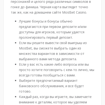
персонажей и целого ряда различных символов в
гонке до финиша. Черная карта выглядит точно
так же, как на домашнем сайте Mostbet Casino.
Лучшие бонусы и бонусы обычно
предлагаются при первом депозите и/или
доступны для игроков, которым удается
пролонгировать первый депозит.
Если вы решите вывести свой выигрыш из
Mostbet, вы сможете выбрать один из
множества вариантов в зависимости от
выбранного вами метода депозита.
Если у вас есть какие-либо вопросы или вы
просто хотите поговорить с кем-то лично, мы
всегда готовы пообщаться с вами.
Выберите предпочитаемый вариант
банковского обслуживания, и все будет
готово.
Каждый раз, когда вы играете, вы замечаете
внимание к деталям, которое мы уделяем