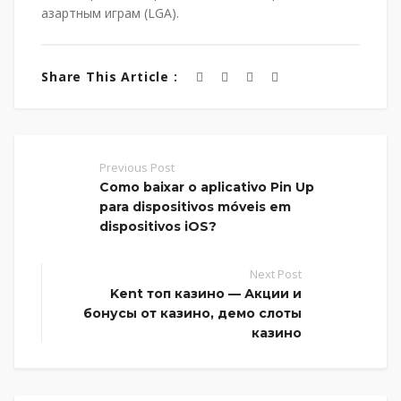
азартным играм (LGA).
Share This Article :
Previous Post
Como baixar o aplicativo Pin Up
para dispositivos móveis em
dispositivos iOS?
Next Post
Kent топ казино — Акции и
бонусы от казино, демо слоты
казино