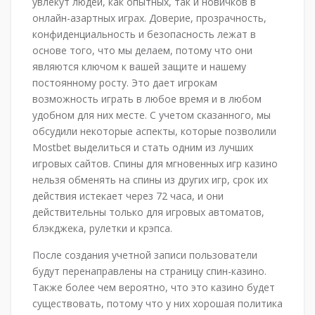
увлекут людей, как опытных, так и новичков в
онлайн-азартных играх. Доверие, прозрачность,
конфиденциальность и безопасность лежат в
основе того, что мы делаем, потому что они
являются ключом к вашей защите и нашему
постоянному росту. Это дает игрокам
возможность играть в любое время и в любом
удобном для них месте. С учетом сказанного, мы
обсудили некоторые аспекты, которые позволили
Mostbet выделиться и стать одним из лучших
игровых сайтов. Спины для мгновенных игр казино
нельзя обменять на спины из других игр, срок их
действия истекает через 72 часа, и они
действительны только для игровых автоматов,
блэкджека, рулетки и крэпса.
После создания учетной записи пользователи
будут перенаправлены на страницу спин-казино.
Также более чем вероятно, что это казино будет
существовать, потому что у них хорошая политика