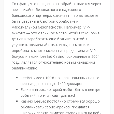
Тот факт, что ваш депозит обрабатывается через
чрезвычайно безопасного и надежного
банковского партнера, означает, что вы можете
быть уверены в быстрой обработке и
максимальной безопасности. Например, VIP-
аккаунт — это отличное место, чтобы сэкономить
деньги и заработать еще больше, а чтобы
улучшить желаемый стиль игры, вы можете
опробовать многочисленные предлагаемые VIP-
бонусы и акции. LeeBet Casino, основанное в 2004
году, является относительно новым канадским
онлайн-казино.
LeeBet имеет 100% возврат наличных на все
первые депозиты до 1400 долларов.
Если вы игрок, который любит быть в центре
событий, то этот сайт для вас!.
Казино LeeBet постоянно стремится хорошо
обслуживать своих игроков, предлагая
широкий спектр лимитов ставок и игр на веб-