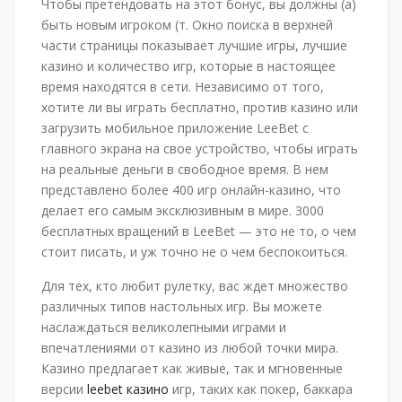
Чтобы претендовать на этот бонус, вы должны (а)
быть новым игроком (т. Окно поиска в верхней
части страницы показывает лучшие игры, лучшие
казино и количество игр, которые в настоящее
время находятся в сети. Независимо от того,
хотите ли вы играть бесплатно, против казино или
загрузить мобильное приложение LeeBet с
главного экрана на свое устройство, чтобы играть
на реальные деньги в свободное время. В нем
представлено более 400 игр онлайн-казино, что
делает его самым эксклюзивным в мире. 3000
бесплатных вращений в LeeBet — это не то, о чем
стоит писать, и уж точно не о чем беспокоиться.
Для тех, кто любит рулетку, вас ждет множество
различных типов настольных игр. Вы можете
наслаждаться великолепными играми и
впечатлениями от казино из любой точки мира.
Казино предлагает как живые, так и мгновенные
версии
leebet казино
игр, таких как покер, баккара