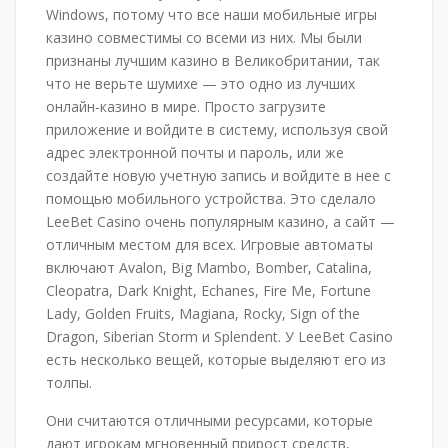
Windows, потому что все наши мобильные игры
казино совместимы со всеми из них. Мы были
признаны лучшим казино в Великобритании, так
что не верьте шумихе — это одно из лучших
онлайн-казино в мире. Просто загрузите
приложение и войдите в систему, используя свой
адрес электронной почты и пароль, или же
создайте новую учетную запись и войдите в нее с
помощью мобильного устройства. Это сделало
LeeBet Casino очень популярным казино, а сайт —
отличным местом для всех. Игровые автоматы
включают Avalon, Big Mambo, Bomber, Catalina,
Cleopatra, Dark Knight, Echanes, Fire Me, Fortune
Lady, Golden Fruits, Magiana, Rocky, Sign of the
Dragon, Siberian Storm и Splendent. У LeeBet Casino
есть несколько вещей, которые выделяют его из
толпы.
Они считаются отличными ресурсами, которые
дают игрокам мгновенный прирост средств,