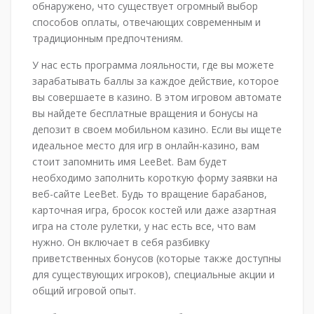
обнаружено, что существует огромный выбор
способов оплаты, отвечающих современным и
традиционным предпочтениям.
У нас есть программа лояльности, где вы можете
зарабатывать баллы за каждое действие, которое
вы совершаете в казино. В этом игровом автомате
вы найдете бесплатные вращения и бонусы на
депозит в своем мобильном казино. Если вы ищете
идеальное место для игр в онлайн-казино, вам
стоит запомнить имя LeeBet. Вам будет
необходимо заполнить короткую форму заявки на
веб-сайте LeeBet. Будь то вращение барабанов,
карточная игра, бросок костей или даже азартная
игра на столе рулетки, у нас есть все, что вам
нужно. Он включает в себя разбивку
приветственных бонусов (которые также доступны
для существующих игроков), специальные акции и
общий игровой опыт.