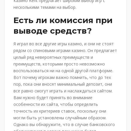
Казино Kent предлагает широкий выбор игр с
несколькими темами на выбор.
Есть ли комиссия при
выводе средств?
Я играл во все другие игры казино, и они не стоят
рядом со спиновыми играми казино. Он предлагает
целый ряд невероятных преимуществ и
преимуществ, которыми просто невозможно
воспользоваться ни на одной другой платформе.
Вот почему игрокам важно помнить, что до тех
пор, пока они вносят минимальный депозит, они
все равно смогут играть и наслаждаться сайтом.
Вам нужно будет принять во внимание
особенности их сайта, чтобы определить
точность их критериев ставок, поскольку они
могли быть установлены случайным образом.
Однако вы обнаружите, что в случае банковского