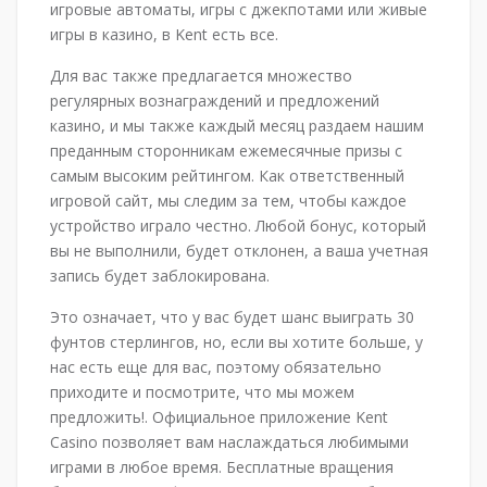
игровые автоматы, игры с джекпотами или живые
игры в казино, в Kent есть все.
Для вас также предлагается множество
регулярных вознаграждений и предложений
казино, и мы также каждый месяц раздаем нашим
преданным сторонникам ежемесячные призы с
самым высоким рейтингом. Как ответственный
игровой сайт, мы следим за тем, чтобы каждое
устройство играло честно. Любой бонус, который
вы не выполнили, будет отклонен, а ваша учетная
запись будет заблокирована.
Это означает, что у вас будет шанс выиграть 30
фунтов стерлингов, но, если вы хотите больше, у
нас есть еще для вас, поэтому обязательно
приходите и посмотрите, что мы можем
предложить!. Официальное приложение Kent
Casino позволяет вам наслаждаться любимыми
играми в любое время. Бесплатные вращения