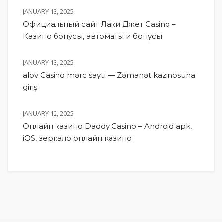
JANUARY 13, 2025
Официальный сайт Лаки Джет Casino –
Казино бонусы, автоматы и бонусы
JANUARY 13, 2025
alov Casino mərc saytı — Zəmanət kazinosuna
giriş
JANUARY 12, 2025
Онлайн казино Daddy Casino – Android apk,
iOS, зеркало онлайн казино