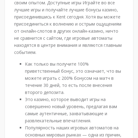
своим опытом. Доступные игры Играйте во все
лучшие игры и получайте лучшие бонусы казино,
присоединившись к Kent сегодня. Хотя вы можете
присоединиться к волнению и острым ощущениям
от онлайн-слотов в других онлайн-казино, ничто
не сравнится с сайтом, где игровые автоматы
находятся в центре внимания и являются главным
событием.
Как только вы получите 100%
приветственный бонус, это означает, что вы
можете играть с 200% бонусом на матч в
течение 30 дней, то есть после внесения
второго депозита.
Это казино, которое выводит игры на
совершенно новый уровень, предлагая вам
самые аутентичные, захватывающие и
развлекательные впечатления.
Популярность наших игровых автоматов на
основных мировых рынках — одна из причин,