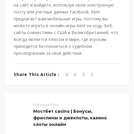
на сайт и войдите, используя свою электронную
почту или учетные данные Facebook. Kent
предлагает вам мобильные игры, поэтому вы
можете играть в онлайн-игры Kent на ходу. Веб-
сайты совместимы с США и Великобританией, что
всегда является плюсом в мире, где игрокам
приходится беспокоиться о судебном
преследовании за свои действия.
Share This Article :
Previous Post
Мостбет casino | Бонусы,
фриспины и джекпоты, казино
слоты онлайн