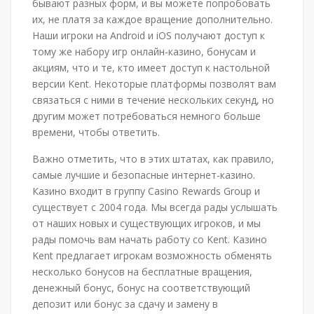
бывают разных форм, и вы можете попробовать
их, не платя за каждое вращение дополнительно.
Наши игроки на Android и iOS получают доступ к
тому же набору игр онлайн-казино, бонусам и
акциям, что и те, кто имеет доступ к настольной
версии Kent. Некоторые платформы позволят вам
связаться с ними в течение нескольких секунд, но
другим может потребоваться немного больше
времени, чтобы ответить.
Важно отметить, что в этих штатах, как правило,
самые лучшие и безопасные интернет-казино.
Казино входит в группу Casino Rewards Group и
существует с 2004 года. Мы всегда рады услышать
от наших новых и существующих игроков, и мы
рады помочь вам начать работу со Kent. Казино
Kent предлагает игрокам возможность обменять
несколько бонусов на бесплатные вращения,
денежный бонус, бонус на соответствующий
депозит или бонус за сдачу и замену в