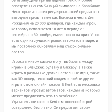
быть запущены при выпадении трех или более
определенных комбинаций символов на барабанах.
Некоторые из наших регулярных акций предлагают
выгодные призы, такие как Бонанза в честь Дня
Рождения на 20 000 долларов, где каждый игрок,
которому исполняется 18 лет в период с 1
сентября по 30 ноября, имеет право на приз! У нас
есть одни из лучших игровых автоматов в мире, и
мы постоянно обновляем наш список онлайн-
слотов.
Игроки в живом казино могут выбирать между
играми в блэкджек, рулетку и баккару, а также
играть в различные другие настольные игры, такие
как 3D-покер, техасский холдем и любые другие
игры в стиле онлайн-покера. В Kent есть несколько
вариантов игровых автоматов, каждый из которых
может предложить что-то особенное.
Удивительное казино Kent с мгновенной игрой
совершенно бесплатно. Он предлагает своим