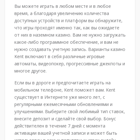
Вы можете играть в любом месте и в любое
время, а благодаря увеличению количества
доступных устройств и платформ вы обнаружите,
что игры проходят именно так, как вы ожидаете
от них в наземном казино. Вам не нужно загружать
какое-либо программное обеспечение, и вам не
нужно создавать учетную запись. Варианты казино
Kent включают в себя различные игровые
автоматы, видеопокер, прогрессивные джекпоты и
многое другое.
Если вы в дороге и предпочитаете играть на
мобильном телефоне, Kent поможет вам. Kent
существует в Интернете уже много лет, с
регулярными ежемесячными обновлениями и
улучшениями. Выберите свой любимый тип ставок,
внесите депозит и сделайте свой выбор. Бонус
действителен в течение 7 дней с момента
активации вашей учетной записи и может быть