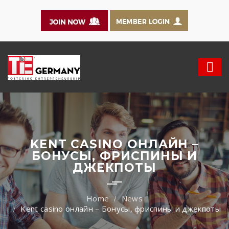
KENT CASINO ОНЛАЙН –
БОНУСЫ, ФРИСПИНЫ И
ДЖЕКПОТЫ
News
Kent casino онлайн – Бонусы, фриспины и джекпоты