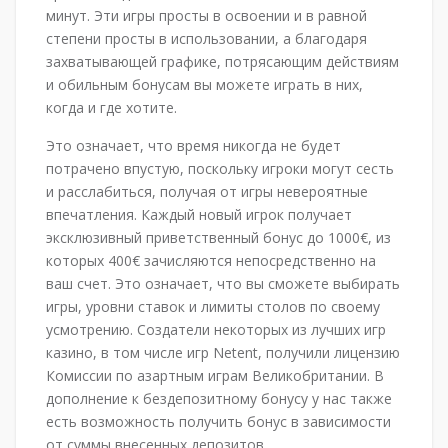
минут. Эти игры просты в освоении и в равной
степени просты в использовании, а благодаря
захватывающей графике, потрясающим действиям
и обильным бонусам вы можете играть в них,
когда и где хотите.
Это означает, что время никогда не будет
потрачено впустую, поскольку игроки могут сесть
и расслабиться, получая от игры невероятные
впечатления. Каждый новый игрок получает
эксклюзивный приветственный бонус до 1000€, из
которых 400€ зачисляются непосредственно на
ваш счет. Это означает, что вы сможете выбирать
игры, уровни ставок и лимиты столов по своему
усмотрению. Создатели некоторых из лучших игр
казино, в том числе игр Netent, получили лицензию
Комиссии по азартным играм Великобритании. В
дополнение к бездепозитному бонусу у нас также
есть возможность получить бонус в зависимости
от суммы внесенных депозитов.