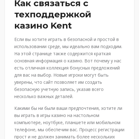
Как связаться с
техподдержкой
казино Kent
Если вы хотите играть в безопасной и простой в
использовании среде, мы идеально вам подходим.
На этой странице также содержится краткая
основная информация о казино. Вот почему у нас
есть отличная коллекция бонусных предложений
для вас на выбор. Новые игроки могут быть
уверены, что сайт позволяет им создать
безопасную учетную запись, указав всего
несколько важных деталей.
Какими бы ни были ваши предпочтения, хотите ли
вы играть в игры казино на настольном
компьютере, ноутбуке, планшете или мобильном
телефоне, мы обеспечим вас. Процесс регистрации
прост и не должен занимать более нескольких