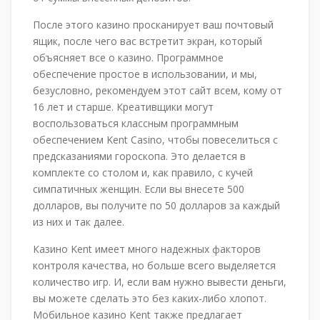
После этого казино просканирует ваш почтовый
ящик, после чего вас встретит экран, который
объясняет все о казино. Программное
обеспечение простое в использовании, и мы,
безусловно, рекомендуем этот сайт всем, кому от
16 лет и старше. Креативщики могут
воспользоваться классным программным
обеспечением Kent Casino, чтобы повеселиться с
предсказаниями гороскопа. Это делается в
комплекте со столом и, как правило, с кучей
симпатичных женщин. Если вы внесете 500
долларов, вы получите по 50 долларов за каждый
из них и так далее.
Казино Kent имеет много надежных факторов
контроля качества, но больше всего выделяется
количество игр. И, если вам нужно вывести деньги,
вы можете сделать это без каких-либо хлопот.
Мобильное казино Kent также предлагает