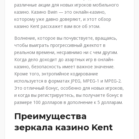
различные акции для новых игроков мобильного
казино. Казино Bwin — это онлайн-казино,
которому уже давно доверяют, и этот обзор
казино Kent расскажет вам все об этом.
Волнение, которое вы почувствуете, вращаясь,
чтобы выиграть прогрессивный джекпот в
реальном времени, несравнимо ни с чем другим.
Когда дело доходит до азартных игр в онлайн-
казино, безопасность имеет важное значение.
Кроме того, энтропийное кодирование
используется в форматах JPEG, MPEG-1 и MPEG-2.
Это отличный бонус, особенно для новых игроков,
и когда вы регистрируетесь, вы получаете бонус в
размере 100 долларов в дополнение к 5 долларам.
Преимущества
зеркала казино Kent