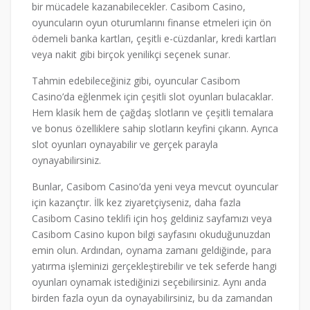
bir mücadele kazanabilecekler. Casibom Casino,
oyuncuların oyun oturumlarını finanse etmeleri için ön
ödemeli banka kartları, çeşitli e-cüzdanlar, kredi kartları
veya nakit gibi birçok yenilikçi seçenek sunar.
Tahmin edebileceğiniz gibi, oyuncular Casibom
Casino’da eğlenmek için çeşitli slot oyunları bulacaklar.
Hem klasik hem de çağdaş slotların ve çeşitli temalara
ve bonus özelliklere sahip slotların keyfini çıkarın. Ayrıca
slot oyunları oynayabilir ve gerçek parayla
oynayabilirsiniz.
Bunlar, Casibom Casino’da yeni veya mevcut oyuncular
için kazançtır. İlk kez ziyaretçiyseniz, daha fazla
Casibom Casino teklifi için hoş geldiniz sayfamızı veya
Casibom Casino kupon bilgi sayfasını okuduğunuzdan
emin olun. Ardından, oynama zamanı geldiğinde, para
yatırma işleminizi gerçekleştirebilir ve tek seferde hangi
oyunları oynamak istediğinizi seçebilirsiniz. Aynı anda
birden fazla oyun da oynayabilirsiniz, bu da zamandan