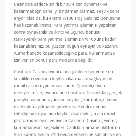
Casino’da sadece sınırlı bir süre için oynamak ve
kazanmak için daha iyi bir zaman olamaz. Teşvik sona
eriyor olsa da, bu ekstra %100 Hoş Geldiniz Bonusuna
hak kazanabilirsiniz. Para yatırma işleminizi yaptıktan
sonra oynayabilir ve ikinci ve üçüncü bonusu
tetikleyerek para yatırma işleminizin %100’üne kadar
kazanabilirsiniz, bu yüzden bugün oynayın ve kazanın.
Kumarhanede kazanabileceğiniz para, kullanmanıza
izin verilen bonus para miktarına bağlıdır.
Casibom Casino, oyuncuların gittikleri her yerde en
sevdikleri oyunların keyfini çıkarmasını sağlayan bir
mobil casino uygulaması sunar. Çevrimiçi oyun
deneyimimizle, oyuncuların Casibom Casino’dan gerçek
parayla oynanan oyunların keyfini çıkarmak için kendi
evlerinden ayrılmaları gerekmez. Kendi evlerinin
rahatlığında oyunların keyfini çıkarmak için altı mobil
platformdan birini ve ayrıca Casibom Casino çevrimiçi
kumarhanesini seçebilirler. Canlı kumarhane platformu
Spin Sports ayrıca 7/24 oyun deneyimine sahiptir ve en