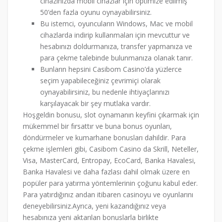
cihazınızda mobil cihazlar için optimize edilmiş
50’den fazla oyunu oynayabilirsiniz.
Bu istemci, oyuncuların Windows, Mac ve mobil
cihazlarda indirip kullanmaları için mevcuttur ve
hesabınızı doldurmanıza, transfer yapmanıza ve
para çekme talebinde bulunmanıza olanak tanır.
Bunların hepsini Casibom Casino’da yüzlerce
seçim yapabileceğiniz çevrimiçi olarak
oynayabilirsiniz, bu nedenle ihtiyaçlarınızı
karşılayacak bir şey mutlaka vardır.
Hoşgeldin bonusu, slot oynamanın keyfini çıkarmak için
mükemmel bir fırsattır ve buna bonus oyunları,
döndürmeler ve kumarhane bonusları dahildir. Para
çekme işlemleri gibi, Casibom Casino da Skrill, Neteller,
Visa, MasterCard, Entropay, EcoCard, Banka Havalesi,
Banka Havalesi ve daha fazlası dahil olmak üzere en
popüler para yatırma yöntemlerinin çoğunu kabul eder.
Para yatırdığınız andan itibaren casinoyu ve oyunlarını
deneyebilirsiniz.Ayrıca, yeni kazandığınız veya
hesabınıza yeni aktarılan bonuslarla birlikte