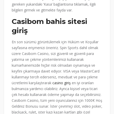
gereken yukarıdaki ‘Kasa’ bağlantısına tıklamak, ilgili
bilgileri girmek ve gitmekte fayda var.
Casibom bahis sitesi
giriş
En son sürümü görüntülemek için Hüküm ve Koşullar
sayfasına erişmenizi öneririz. Spin Sports dahil olmak
üzere Casibom Casino, sizi güvenli ve güvenli para
yatırma ve çekme yöntemlerimizi kullanarak
kumarhanemizde hiçbir risk olmadan oynamaya ve
keyfini çıkarmaya davet ediyor. VISA veya MasterCard
kullanmayı tercih ederseniz, mevduat ve para çekme
ücretlerini karşılaştırarak
casino giriş
en iyi oranları
bulmanıza yardımcı olabiliriz. Ayrıca kişisel veya ticari
çek hesabı kullanarak ödeme yapmayı da seçebilirsiniz.
Casibom Casino, tüm yeni oyuncularınız için 1000€ Hoş
Geldiniz Bonusu sunar. İster çevrimiçi slot, video poker,
blackjack, rulet, ister kazı kazan kartları gibi özel