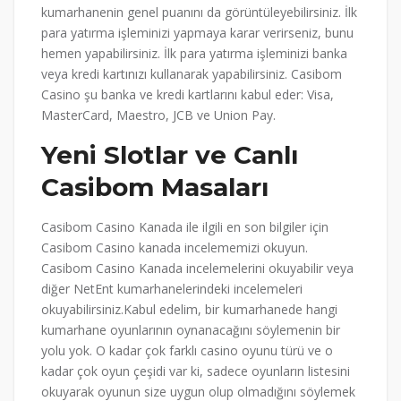
kumarhanenin genel puanını da görüntüleyebilirsiniz. İlk
para yatırma işleminizi yapmaya karar verirseniz, bunu
hemen yapabilirsiniz. İlk para yatırma işleminizi banka
veya kredi kartınızı kullanarak yapabilirsiniz. Casibom
Casino şu banka ve kredi kartlarını kabul eder: Visa,
MasterCard, Maestro, JCB ve Union Pay.
Yeni Slotlar ve Canlı
Casibom Masaları
Casibom Casino Kanada ile ilgili en son bilgiler için
Casibom Casino kanada incelememizi okuyun.
Casibom Casino Kanada incelemelerini okuyabilir veya
diğer NetEnt kumarhanelerindeki incelemeleri
okuyabilirsiniz.Kabul edelim, bir kumarhanede hangi
kumarhane oyunlarının oynanacağını söylemenin bir
yolu yok. O kadar çok farklı casino oyunu türü ve o
kadar çok oyun çeşidi var ki, sadece oyunların listesini
okuyarak oyunun size uygun olup olmadığını söylemek