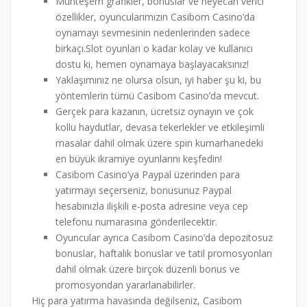
Muhteşem grafikler, bonuslar ve heyecan verici
özellikler, oyuncularımızın Casibom Casino’da
oynamayı sevmesinin nedenlerinden sadece
birkaçı.Slot oyunları o kadar kolay ve kullanıcı
dostu ki, hemen oynamaya başlayacaksınız!
Yaklaşımınız ne olursa olsun, iyi haber şu ki, bu
yöntemlerin tümü Casibom Casino’da mevcut.
Gerçek para kazanın, ücretsiz oynayın ve çok
kollu haydutlar, devasa tekerlekler ve etkileşimli
masalar dahil olmak üzere spin kumarhanedeki
en büyük ikramiye oyunlarını keşfedin!
Casibom Casino’ya Paypal üzerinden para
yatırmayı seçerseniz, bonusunuz Paypal
hesabınızla ilişkili e-posta adresine veya cep
telefonu numarasına gönderilecektir.
Oyuncular ayrıca Casibom Casino’da depozitosuz
bonuslar, haftalık bonuslar ve tatil promosyonları
dahil olmak üzere birçok düzenli bonus ve
promosyondan yararlanabilirler.
Hiç para yatırma havasında değilseniz, Casibom