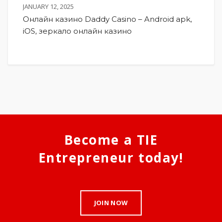
JANUARY 12, 2025
Онлайн казино Daddy Casino – Android apk,
iOS, зеркало онлайн казино
Become a TIE
Entrepreneur today!
JOIN NOW