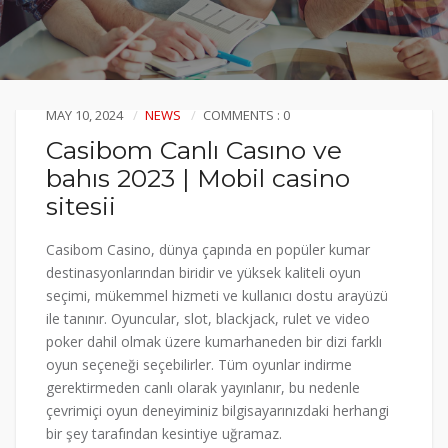
MAY 10, 2024
NEWS
COMMENTS : 0
Casibom Canlı Casıno ve
bahıs 2023 | Mobil casino
sitesii
Casibom Casino, dünya çapında en popüler kumar
destinasyonlarından biridir ve yüksek kaliteli oyun
seçimi, mükemmel hizmeti ve kullanıcı dostu arayüzü
ile tanınır. Oyuncular, slot, blackjack, rulet ve video
poker dahil olmak üzere kumarhaneden bir dizi farklı
oyun seçeneği seçebilirler. Tüm oyunlar indirme
gerektirmeden canlı olarak yayınlanır, bu nedenle
çevrimiçi oyun deneyiminiz bilgisayarınızdaki herhangi
bir şey tarafından kesintiye uğramaz.