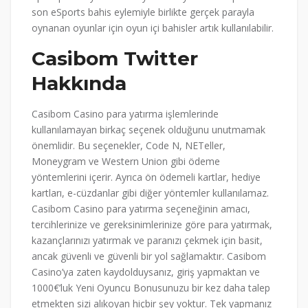
son eSports bahis eylemiyle birlikte gerçek parayla
oynanan oyunlar için oyun içi bahisler artık kullanılabilir.
Casibom Twitter
Hakkında
Casibom Casino para yatırma işlemlerinde
kullanılamayan birkaç seçenek olduğunu unutmamak
önemlidir. Bu seçenekler, Code N, NETeller,
Moneygram ve Western Union gibi ödeme
yöntemlerini içerir. Ayrıca ön ödemeli kartlar, hediye
kartları, e-cüzdanlar gibi diğer yöntemler kullanılamaz.
Casibom Casino para yatırma seçeneğinin amacı,
tercihlerinize ve gereksinimlerinize göre para yatırmak,
kazançlarınızı yatırmak ve paranızı çekmek için basit,
ancak güvenli ve güvenli bir yol sağlamaktır. Casibom
Casino’ya zaten kaydolduysanız, giriş yapmaktan ve
1000€’luk Yeni Oyuncu Bonusunuzu bir kez daha talep
etmekten sizi alıkoyan hiçbir şey yoktur. Tek yapmanız