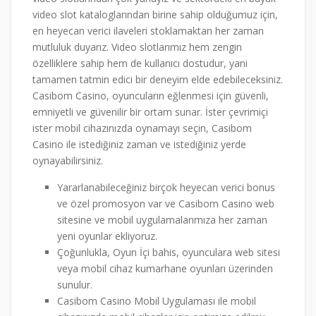
video slot kataloglarından birine sahip olduğumuz için,
en heyecan verici ilaveleri stoklamaktan her zaman
mutluluk duyarız. Video slotlarımız hem zengin
özelliklere sahip hem de kullanıcı dostudur, yani
tamamen tatmin edici bir deneyim elde edebileceksiniz.
Casibom Casino, oyuncuların eğlenmesi için güvenli,
emniyetli ve güvenilir bir ortam sunar. İster çevrimiçi
ister mobil cihazınızda oynamayı seçin, Casibom
Casino ile istediğiniz zaman ve istediğiniz yerde
oynayabilirsiniz.
Yararlanabileceğiniz birçok heyecan verici bonus
ve özel promosyon var ve Casibom Casino web
sitesine ve mobil uygulamalarımıza her zaman
yeni oyunlar ekliyoruz.
Çoğunlukla, Oyun İçi bahis, oyunculara web sitesi
veya mobil cihaz kumarhane oyunları üzerinden
sunulur.
Casibom Casino Mobil Uygulaması ile mobil