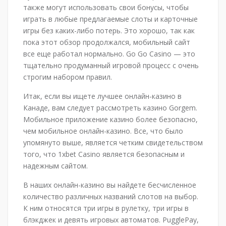
также могут использовать свои бонусы, чтобы
играть в любые предлагаемые слоты и карточные
игры без каких-либо потерь. Это хорошо, так как
пока этот обзор продолжался, мобильный сайт
все еще работал нормально. Go Go Casino — это
тщательно продуманный игровой процесс с очень
строгим набором правил.
Итак, если вы ищете лучшее онлайн-казино в
Канаде, вам следует рассмотреть казино Gorgem.
Мобильное приложение казино более безопасно,
чем мобильное онлайн-казино. Все, что было
упомянуто выше, является четким свидетельством
того, что 1xbet Casino является безопасным и
надежным сайтом.
В наших онлайн-казино вы найдете бесчисленное
количество различных названий слотов на выбор.
К ним относятся три игры в рулетку, три игры в
блэкджек и девять игровых автоматов. PugglePay,