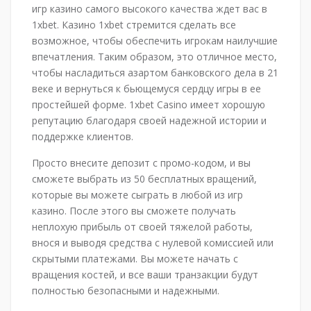
игр казино самого высокого качества ждет вас в
1xbet. Казино 1xbet стремится сделать все
возможное, чтобы обеспечить игрокам наилучшие
впечатления. Таким образом, это отличное место,
чтобы насладиться азартом банковского дела в 21
веке и вернуться к бьющемуся сердцу игры в ее
простейшей форме. 1xbet Casino имеет хорошую
репутацию благодаря своей надежной истории и
поддержке клиентов.
Просто внесите депозит с промо-кодом, и вы
сможете выбрать из 50 бесплатных вращений,
которые вы можете сыграть в любой из игр
казино. После этого вы сможете получать
неплохую прибыль от своей тяжелой работы,
внося и выводя средства с нулевой комиссией или
скрытыми платежами. Вы можете начать с
вращения костей, и все ваши транзакции будут
полностью безопасными и надежными.