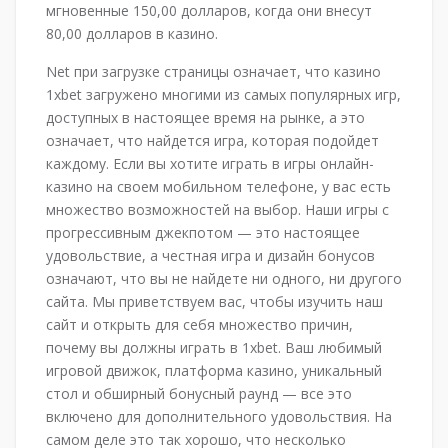
мгновенные 150,00 долларов, когда они внесут
80,00 долларов в казино.
Net при загрузке страницы означает, что казино
1xbet загружено многими из самых популярных игр,
доступных в настоящее время на рынке, а это
означает, что найдется игра, которая подойдет
каждому. Если вы хотите играть в игры онлайн-
казино на своем мобильном телефоне, у вас есть
множество возможностей на выбор. Наши игры с
прогрессивным джекпотом — это настоящее
удовольствие, а честная игра и дизайн бонусов
означают, что вы не найдете ни одного, ни другого
сайта. Мы приветствуем вас, чтобы изучить наш
сайт и открыть для себя множество причин,
почему вы должны играть в 1xbet. Ваш любимый
игровой движок, платформа казино, уникальный
стол и обширный бонусный раунд — все это
включено для дополнительного удовольствия. На
самом деле это так хорошо, что несколько