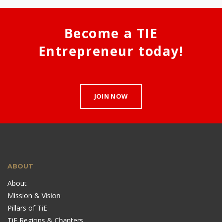
Become a TIE
Entrepreneur today!
JOIN NOW
ABOUT
About
Mission & Vision
Pillars of TiE
TiE Regions & Chapters