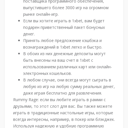
поставщика программного обеспечения,
выпустившего более 3000 игр на огромном
рынке онлайн-игр.
Если вы хотите играть в 1xbet, вам будет
подарен приветственный пакет бонусных
денег.
Принять любое предложение кэшбэка и
вознаграждений в 1xbet легко и быстро.
В обоих из них денежные депозиты могут
быть внесены на ваш счет в 1xbet с
использованием различных карт или онлайн-
электронных кошельков.
В любом случае, они всегда могут сыграть в
любую из игр на любую сумму реальных денег,
даже играя бесплатно для развлечения.
Rummy Rage: если вы любите играть в рамми с
друзьями, то этот слот для вас. Вы также можете
играть в традиционные настольные игры, которые
всегда интересны, например, в покер или блэкджек.
Используя надежную и удобную программную