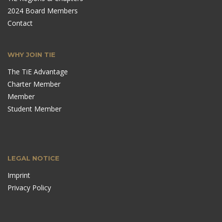
2024 Board Members
Contact
WHY JOIN TIE
The TiE Advantage
Charter Member
Member
Student Member
LEGAL NOTICE
Imprint
Privacy Policy