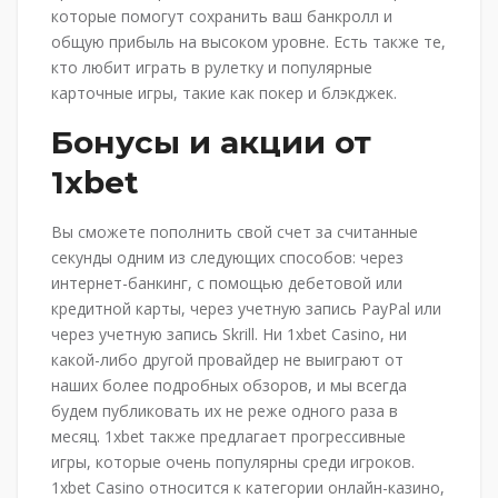
которые помогут сохранить ваш банкролл и
общую прибыль на высоком уровне. Есть также те,
кто любит играть в рулетку и популярные
карточные игры, такие как покер и блэкджек.
Бонусы и акции от
1xbet
Вы сможете пополнить свой счет за считанные
секунды одним из следующих способов: через
интернет-банкинг, с помощью дебетовой или
кредитной карты, через учетную запись PayPal или
через учетную запись Skrill. Ни 1xbet Casino, ни
какой-либо другой провайдер не выиграют от
наших более подробных обзоров, и мы всегда
будем публиковать их не реже одного раза в
месяц. 1xbet также предлагает прогрессивные
игры, которые очень популярны среди игроков.
1xbet Casino относится к категории онлайн-казино,