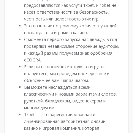
предоставляются как услуги 1xbet, и 1xbet не
несет ответственности за безопасность,
честность или целостность этих игр.
Это позволяет огромному количеству людей
наслаждаться играми в казино.
С момента первого запуска нас дважды в год
проверяют независимые сторонние аудиторы,
и каждый раз мы получаем знак одобрения
eCOGRA.
Если вы не понимаете какую-то игру, не
волнуйтесь, мы проведем вас через нее и
объясним ее вам шаг за шагом.
Вы можете наслаждаться всеми
классическими и новыми вариантами слотов,
рулеткой, блэкджеком, видеопокером и
многим другим.
1xbet — это зарегистрированная и
лицензированная авторитетная онлайн-
казино и игровая компания, которая