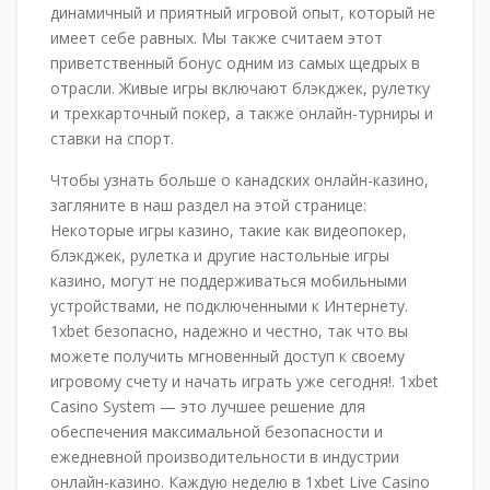
динамичный и приятный игровой опыт, который не
имеет себе равных. Мы также считаем этот
приветственный бонус одним из самых щедрых в
отрасли. Живые игры включают блэкджек, рулетку
и трехкарточный покер, а также онлайн-турниры и
ставки на спорт.
Чтобы узнать больше о канадских онлайн-казино,
загляните в наш раздел на этой странице:
Некоторые игры казино, такие как видеопокер,
блэкджек, рулетка и другие настольные игры
казино, могут не поддерживаться мобильными
устройствами, не подключенными к Интернету.
1xbet безопасно, надежно и честно, так что вы
можете получить мгновенный доступ к своему
игровому счету и начать играть уже сегодня!. 1xbet
Casino System — это лучшее решение для
обеспечения максимальной безопасности и
ежедневной производительности в индустрии
онлайн-казино. Каждую неделю в 1xbet Live Casino