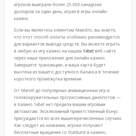
игроков выиграли более 25 000 канадских
долларов за один день, играя в игры онлайн-
казино.
Если вы являетесь клиентом Maestro, вы знаете,
что этот способ оплаты особенно рекомендуется
для вариантов вывода средств. Вы можете играть
в любую из игр казино на нашем
1xbet
веб-сайте
через наше приложение для онлайн-казино.
Завершите транзакцию, и ваша карта будет
вычтена из вашего доступного баланса в течение
короткого промежутка времени.
От Marvel до популярных анимационных игр и
головокружительных прогрессивных джекпотов —
в Казино 1xbet нет предела вашим игровым
автоматам. Эксклюзивный приветственный бонус
присуждается во всех вышеперечисленных случаях.
Как следует из названия, игроки получают
бесплатные вращения со Starburst в казино,