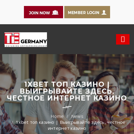
1XBET ТОП КАЗИНО |
ВЫИГРЫВАЙТЕ ЗДЕСЬ,
ЧЕСТНОЕ ИНТЕРНЕТ КАЗИНО
News
1xbet топ казино | Выигрывайте здесь, честное
интернет казино