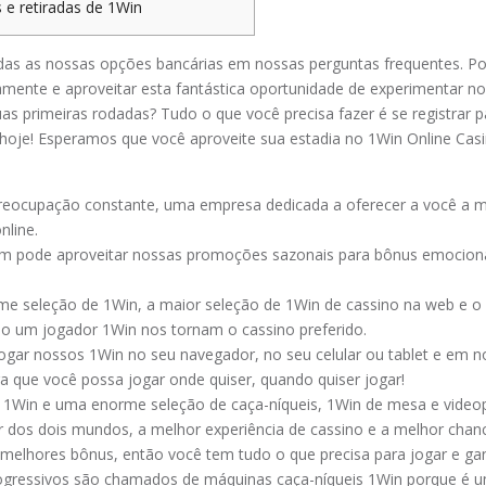
 e retiradas de 1Win
das as nossas opções bancárias em nossas perguntas frequentes. P
ente e aproveitar esta fantástica oportunidade de experimentar nos
uas primeiras rodadas? Tudo o que você precisa fazer é se registrar
 hoje! Esperamos que você aproveite sua estadia no 1Win Online Ca
eocupação constante, uma empresa dedicada a oferecer a você a me
nline.
 pode aproveitar nossas promoções sazonais para bônus emocion
e seleção de 1Win, a maior seleção de 1Win de cassino na web e 
mo um jogador 1Win nos tornam o cassino preferido.
ogar nossos 1Win no seu navegador, no seu celular ou tablet e em n
a que você possa jogar onde quiser, quando quiser jogar!
1Win e uma enorme seleção de caça-níqueis, 1Win de mesa e video
r dos dois mundos, a melhor experiência de cassino e a melhor chan
melhores bônus, então você tem tudo o que precisa para jogar e ga
ogressivos são chamados de máquinas caça-níqueis 1Win porque é 