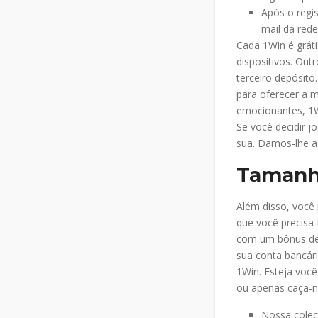
Após o regis
mail da rede
Cada 1Win é gráti
dispositivos. Ou
terceiro depósit
para oferecer a m
emocionantes, 1W
Se você decidir j
sua. Damos-lhe a
Tamanh
Além disso, você
que você precisa 
com um bônus de 
sua conta bancári
1Win. Esteja você
ou apenas caça-n
Nossa coleç