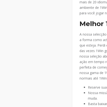
mais de 20 idioma
ambiente de 1Win
para você jogar n
Melhor 
A nossa selecção 
a forma como act
que esteja. Perdi
das vezes 1Win go
nossa seleção ab
ação em tempo re
perfeita de come
nossa gama de 1W
normais até 1Win 
Reserve sua
Nossa missã
muda.
Basta baixa