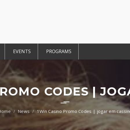
EVENTS
PROGRAMS
r Members
CCE Intro
TiE Student
ted Members
TiE Women
TiE University
PROMO CODES | JOG
News
1Win Casino Promo Codes | jogar em cassin