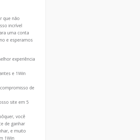
or que não
so incrível
 para uma conta
sino e esperamos
lhor experiência
antes e 1Win
o compromisso de
osso site em 5
pôquer, você
ce de ganhar
nhar, e muito
um 1Win