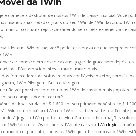
Móvel da 1Win
je e comece a desfrutar de nossos 1Win de classe mundial. Você pod
ônus usando suas rodadas grátis do seu 1Win de 1Win favorito. 1Win o
o mundo, com uma reputação líder do setor pela experiência de cass
l.
a líder em 1Win online, você pode ter certeza de que sempre encon
o 1Win.
onversar conosco em nosso cassino, jogar de graça sem depósitos,
edade de 1Win emocionantes e muito, muito mais.
 dos fornecedores de software mais confiáveisdo setor, com título
 guerra, 1Win Pilhagem, Brisa e Vertigem.
que não ver por si mesmo como os 1Win de cassino mais populare
 em seu computador ou celular?
nus de boas-vindas de $ 1.600 em seu primeiro depósito de $ 1.000
á 1Win com crupiê ao 1Win no 1Win e, se tiver sorte o suficiente p
 poderá jogar o 1Win por toda a vida! Para mais informações sobre 
isite 1Win/about-us Os melhores 1Win de cassino
1Win login
também 
o o mundo e, portanto, todos os 1Win que oferecemos no 1Win estã