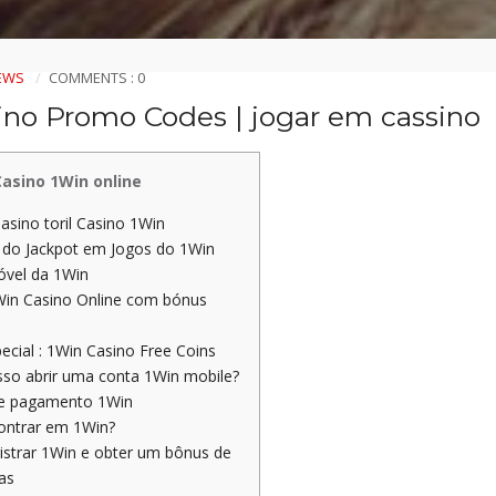
EWS
COMMENTS : 0
ino Promo Codes | jogar em cassino
asino 1Win online
asino toril Casino 1Win
do Jackpot em Jogos do 1Win
óvel da 1Win
in Casino Online com bónus
cial : 1Win Casino Free Coins
o abrir uma conta 1Win mobile?
e pagamento 1Win
ontrar em 1Win?
strar 1Win e obter um bônus de
as