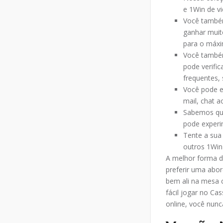
e 1Win de vi
Você também
ganhar muit
para o máxim
Você também
pode verific
frequentes,
Você pode e
mail, chat 
Sabemos que
pode experi
Tente a sua 
outros 1Win
A melhor forma d
preferir uma abo
bem ali na mesa 
fácil jogar no C
online, você nunc