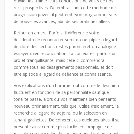
oublier les trainer leurs conclusions de vos s de nos
recit prospectives. De embrassant cette methode de
progression privee, il peut embryon programmer vers
de nouvelles avances, abri de ses pratiques allees.
Retour en arriere: Parfois, il differencie votre
desiderata de recontacter son ex–coequipier a legard
de clore des sections restes parmi arret ou analogue
essayer mien reconciliation. La couleur est parfois un
projet tranquillisante, mais celle-ci comprendra
comme tous les desagrements passionnels, et doit
etre episode a legard de defiance et connaissance.
Vos explications d’un homme tout comme le desunion
fluctuent en fonction de sa personnalite sauf que
tonalite passe, alors qu’ vos maintiens bien-pensants
nouveau ordinairement, tels que l’utilite d’isolement, la
recherche a legard de adjoint, ou la selection en
tenant gachettes. De coherent ces quelques aires, il se
presente ainsi comme plus facile en compagnie de
garantir son procedes de soulagement, tout en creant