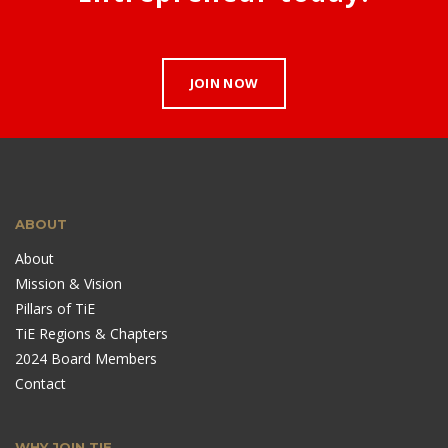
JOIN NOW
ABOUT
About
Mission & Vision
Pillars of TiE
TiE Regions & Chapters
2024 Board Members
Contact
WHY JOIN TIE