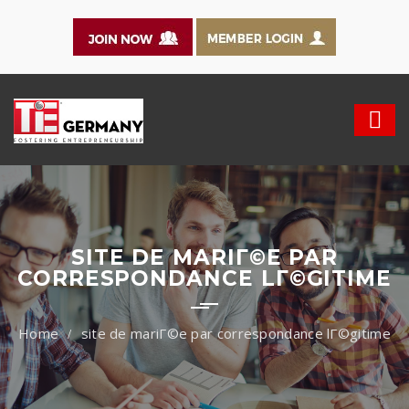
SITE DE MARIГ©E PAR
CORRESPONDANCE LГ©GITIME
site de mariГ©e par correspondance lГ©gitime